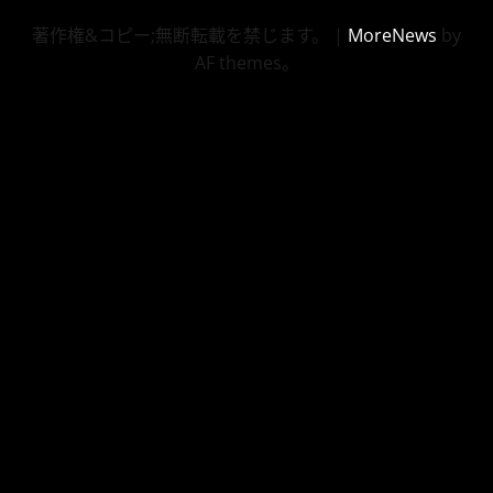
著作権&コピー;無断転載を禁じます。
|
MoreNews
by
AF themes。