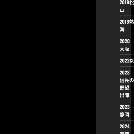
2019松
山
2019熱
海
2020
大阪
2022CO
2023
信長の
野望
出陣
2023
静岡
2024
京都