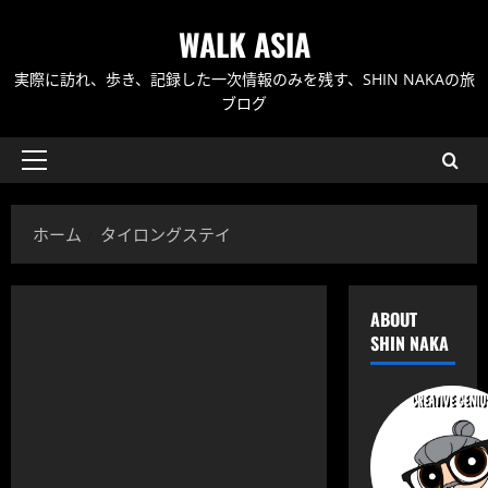
内
WALK ASIA
容
を
実際に訪れ、歩き、記録した一次情報のみを残す、SHIN NAKAの旅
ス
ブログ
キ
ッ
メ
プ
イ
ン
ホーム
タイロングステイ
メ
ニ
ュ
ABOUT
ー
SHIN NAKA