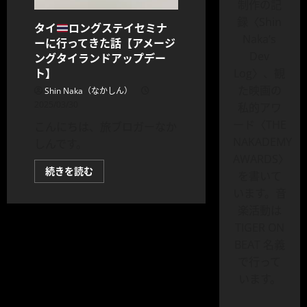
制作の記
録〈Shin
タイ
ロングステイセミナ
Naka’s
ーに行ってきた話【アメージ
Dev
ングタイランドアップデー
ト】
Log〉、観
た映画の
Shin Naka（なかしん）
2025/03/30
私的アワ
ード〈THE
こんにちは、旅ブロガーなか
NAKADEMY
しんです。
AWARDS〉
タ
続きを読む
を書いて
イ
います。音
ロ
楽活動は
ン
グ
TIGER ON
ス
テ
BEAT 名義
イ
セ
で行って
ミ
ナ
います。
ー
に
行