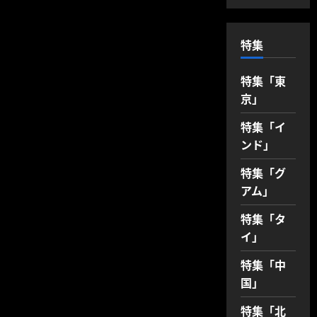
っ
て
き
た
特集
話
【ア
メ
ー
特集「東
ジ
京」
ン
グ
タ
特集「イ
イ
ラ
ンド」
ン
ド
ア
特集「グ
ッ
プ
アム」
デ
ー
ト】
特集「タ
に
イ」
つ
い
て
特集「中
さ
ら
国」
に
読
む
特集「北