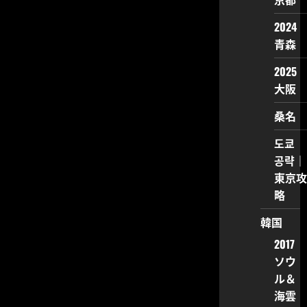
2024
青森
2025
大阪
桑名
도쿄
공략｜
東京攻
略
韓国
2017
ソウ
ル＆
海雲