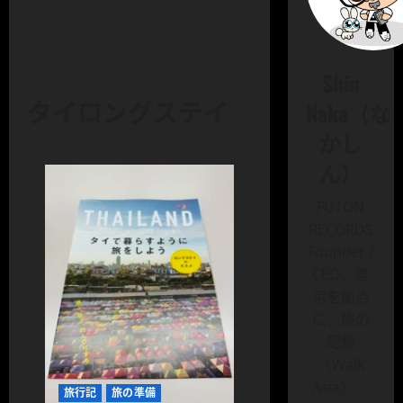
Shin
タイロングステイ
Naka（な
かし
ん）
FUTON
RECORDS
Founder /
CEO。東
京を拠点
に、旅の
記録
〈Walk
Asia〉、
旅行記
旅の準備