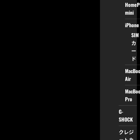
HomeP
mini
iPhone
SIM
カ
ー
ド
MacBo
Air
MacBo
Pro
G-
SHOCK
クレジ
ットカ