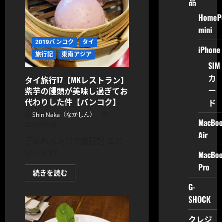
品
船
で
の
HomeP
行
mini
き
方
2019バンコク
タイ
に
iPhone
つ
旅行記
東南アジア
い
て
SIM
さ
カ
ら
タイ旅行17【MKレストラン】
に
ー
紫芋の饅頭が美味し過ぎてお
読
む
代わりした件【バンコク】
ド
Shin Naka（なかしん）
MacBo
2019/09/18
Air
子連れバンコク旅行記 エピ
ソード17
MacBo
Pro
タ
続きを読む
イ
G-
旅
行
SHOCK
17【MK
レ
ス
クレジ
ト