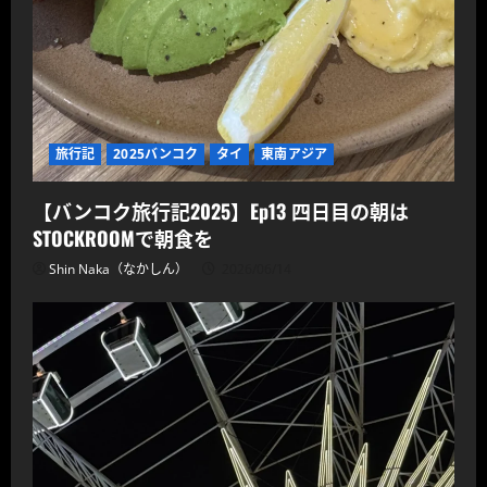
旅行記
2025バンコク
タイ
東南アジア
【バンコク旅行記2025】Ep13 四日目の朝は
STOCKROOMで朝食を
Shin Naka（なかしん）
2026/06/14