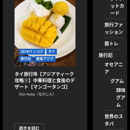
ラ
ットカ
ン】
紫
ード
芋
の
旅行ファ
饅
頭
ッション
が
美
味
筋トレ
し
過
2019バンコク
タイ
ぎ
旅行記
て
旅行記
東南アジア
お
オセアニ
代
わ
ア
り
タイ旅行16【アジアティーク
し
攻略①】中華料理と食後のデ
グアム
た
件
ザート【マンゴータンゴ】
【バ
2016
ン
Shin Naka（なかしん）
グア
コ
2019/09/17
ク】
ム
に
子連れバンコク旅行記 エピ
つ
い
世界のス
ソード16
て
さ
タバ
ら
タ
続きを読む
に