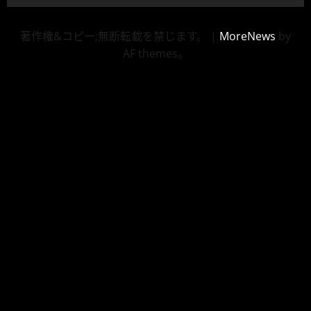
著作権&コピー;無断転載を禁じます。
|
MoreNews
by
AF themes。