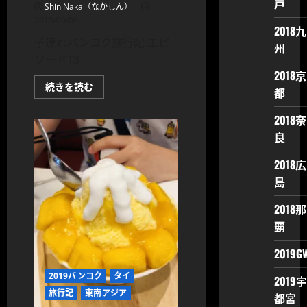
戸
Shin Naka（なかしん）
2019/09/06
2018九
子連れバンコク旅行記 エピ
州
ソード13
2018京
タ
続きを読む
都
イ
旅
行
2018奈
13【ア
ナ
良
ン
タ
ラ・
2018広
リ
島
バ
ー
サ
2018那
イ
ド・
覇
バ
ン
コ
2019G
ク】
イ
2019バンコク
タイ
タ
2019宇
リ
旅行記
東南アジア
都宮
ア
ン