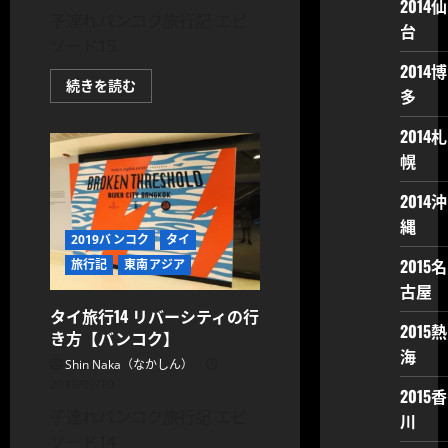
2014仙
に
子連れバンコク旅行記 エピ
つ
台
い
ソード15
て
さ
2014博
ら
タ
続きを読む
に
多
イ
読
旅
む
行
2014札
15【チ
ャ
幌
オ
プ
ラ
2014沖
ヤ
縄
ー
川】
2019バンコク
タイ
無
2015名
旅行記
東南アジア
料
シ
古屋
ャ
ト
タイ旅行14 リバーシティの行
ル
2015熱
き方【バンコク】
ボ
ー
海
ト
Shin Naka（なかしん）
の
2019/09/10
乗
2015香
り
子連れバンコク旅行記 エピ
川
方
に
ソード14