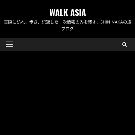
内
WALK ASIA
容
を
実際に訪れ、歩き、記録した一次情報のみを残す、SHIN NAKAの旅
ス
ブログ
キ
ッ
メ
プ
イ
ン
メ
ニ
ュ
ー