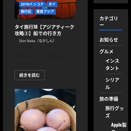
ル
2019バンコク
タイ
ド
チ
旅行記
東南アジア
キ
ン
カテゴリ
【レ
ー
ス
タイ旅行18【アジアティーク
ト
攻略②】船での行き方
ラ
ン】
お知らせ
Shin Naka（なかしん）
に
つ
2019/09/30
い
グルメ
て
子連れバンコク旅行記 エピ
さ
インス
ら
ソード18
に
タント
読
む
タ
続きを読む
イ
シリア
旅
ル
行
18【ア
ジ
旅の準備
ア
テ
旅行グッ
ィ
ー
ズ
ク
攻
略
Apple製
②】