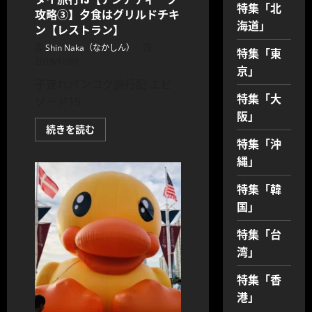
む
特集「北
攻略③】夕食はグリルドチキ
海道」
ン【レストラン】
Shin Naka（なかしん）
特集「東
2019/10/01
京」
子連れバンコク旅行記 エピ
特集「大
ソード19
阪」
タ
続きを読む
イ
特集「沖
旅
行
縄」
19【ア
ジ
特集「韓
ア
テ
国」
ィ
ー
ク
特集「台
攻
略
湾」
③】
夕
食
特集「香
は
グ
港」
リ