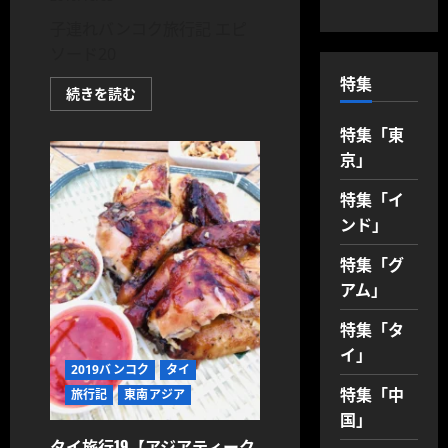
む
子連れバンコク旅行記 エピ
ソード20
特集
20【ア
続きを読む
ジ
ア
特集「東
テ
ィ
京」
ー
ク
攻
特集「イ
略
④】
ンド」
食
後
の
特集「グ
デ
アム」
ザ
ー
ト
特集「タ
【Swensen’s】
に
イ」
つ
2019バンコク
タイ
い
て
特集「中
旅行記
東南アジア
さ
ら
国」
に
読
タイ旅行19【アジアティーク