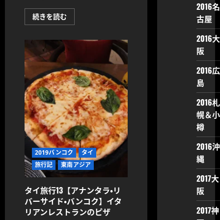
つ
2016名
い
て
タ
続きを読む
古屋
さ
イ
ら
旅
に
行
2016大
読
14
む
阪
リ
バ
ー
2016広
シ
テ
島
ィ
の
行
2016札
き
方
幌＆小
【バ
樽
ン
コ
ク】
2016沖
に
2019バンコク
タイ
つ
縄
い
旅行記
東南アジア
て
さ
2017大
ら
に
タイ旅行13【アナンタラ・リ
阪
読
バーサイド・バンコク】イタ
む
2017神
リアンレストランのピザ