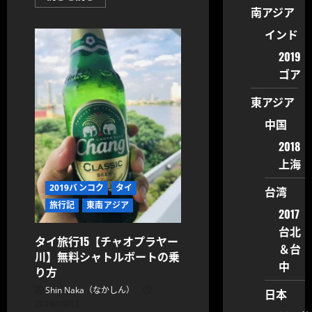
イ
読
南アジア
旅
む
行
インド
16【ア
ジ
ア
2019
テ
ゴア
ィ
ー
ク
東アジア
攻
略
①】
中国
中
華
2018
料
理
上海
と
食
2019バンコク
タイ
後
台湾
の
旅行記
東南アジア
デ
2017
ザ
ー
台北
ト
タイ旅行15【チャオプラヤー
＆台
【マ
川】無料シャトルボートの乗
ン
中
ゴ
り方
ー
タ
Shin Naka（なかしん）
日本
ン
2019/09/12
ゴ】