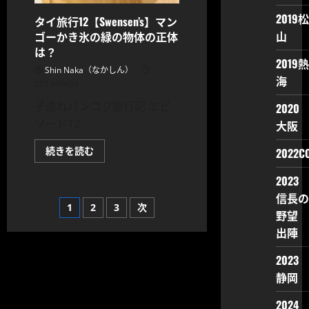
レ
2019松
ス
タイ旅行12【Swensen’s】マン
ト
山
ゴーかき氷の緑の物体の正体
ラ
ン
は？
の
2019熱
ピ
Shin Naka（なかしん）
ザ
海
2019/09/03
に
つ
子連れバンコク旅行記 エピ
い
2020
て
ソード12
大阪
さ
ら
に
タ
続きを読む
2022CO
読
イ
む
旅
2023
行
12【Swensen’s】
信長の
マ
投
1
2
3
次
ン
野望
ゴ
ー
出陣
稿
か
き
氷
2023
の
の
静岡
緑
の
ペ
物
2024
体