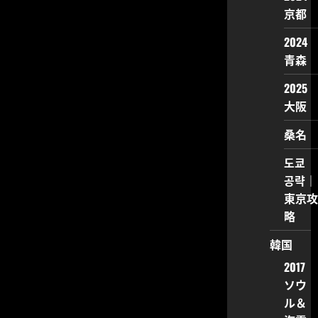
の
ー
京都
正
体
は？
ジ
2024
に
つ
青森
い
送
て
さ
2025
ら
り
大阪
に
読
む
桑名
도쿄
공략｜
東京攻
略
韓国
2017
ソウ
ル＆