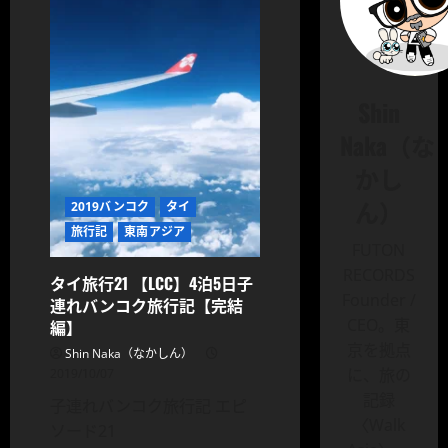
Shin
Naka（な
かし
ん）
2019バンコク
タイ
旅行記
東南アジア
FUTON
RECORDS
タイ旅行21 【LCC】4泊5日子
Founder /
連れバンコク旅行記【完結
CEO。東
編】
京を拠点
Shin Naka（なかしん）
に、旅の
2019/10/07
記録
子連れバンコク旅行記 エピ
〈Walk
ソード21