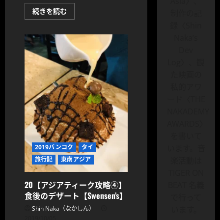
Asia〉、
タ
続きを読む
制作の記
イ
旅
録〈Shin
行
Naka’s
21
【LCC】
Dev
4
泊
Log〉、観
5
日
た映画の
子
私的アワ
連
れ
ード〈THE
バ
ン
NAKADEMY
コ
ク
AWARDS〉
旅
行
を書いて
記
2019バンコク
タイ
います。音
【完
結
旅行記
東南アジア
楽活動は
編】
に
TIGER ON
つ
い
20【アジアティーク攻略④】
BEAT 名義
て
食後のデザート【Swensen’s】
さ
で行って
ら
Shin Naka（なかしん）
います。
に
読
2019/10/05