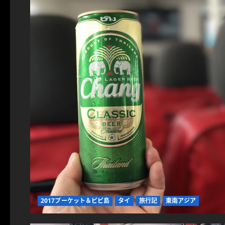
2017プーケット＆ピピ島
タイ
旅行記
東南アジア