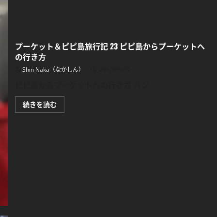
荷
物
預
か
り
所
プーケット＆ピピ島旅行記 23 ピピ島からプーケットへ
に
つ
の行き方
い
て
Shin Naka（なかしん）
2017/05/31
さ
ら
ピピ島からプーケットへの行き方 バン
に
読
む
プ
続きを読む
ー
ケ
ッ
ト
＆
ピ
ピ
島
旅
行
記
23
ピ
ピ
島
か