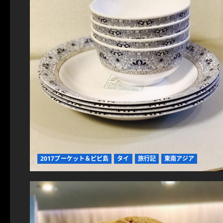
2017プーケット＆ピピ島
タイ
旅行記
東南アジア