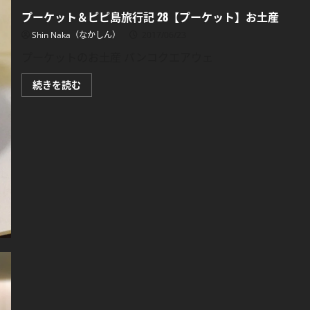
プーケット＆ピピ島旅行記 28【プーケット】お土産
Shin Naka（なかしん）
2017/06/23
プーケットのお土産 バンコクエアウェ
プ
続きを読む
ー
ケ
ッ
ト
＆
ピ
ピ
島
旅
行
記
28【プ
ー
ケ
ッ
ト】
お
土
産
に
つ
い
て