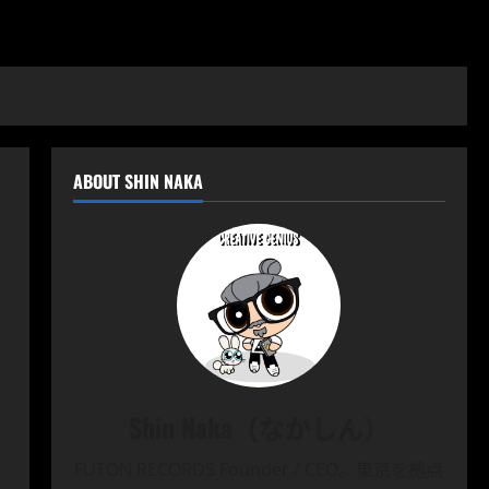
ABOUT SHIN NAKA
Shin Naka（なかしん）
FUTON RECORDS Founder / CEO。東京を拠点