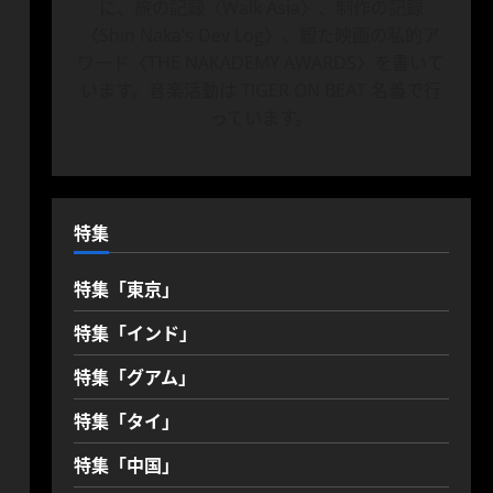
に、旅の記録〈Walk Asia〉、制作の記録
〈Shin Naka’s Dev Log〉、観た映画の私的ア
ワード〈THE NAKADEMY AWARDS〉を書いて
います。音楽活動は TIGER ON BEAT 名義で行
っています。
特集
特集「東京」
特集「インド」
特集「グアム」
特集「タイ」
特集「中国」