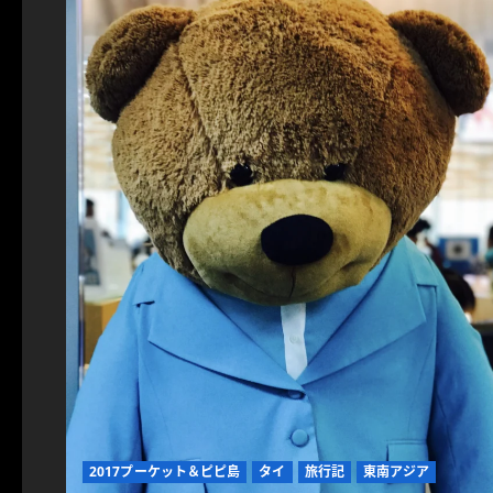
2017プーケット＆ピピ島
タイ
旅行記
東南アジア