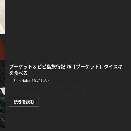
ピ
島
旅
行
記
26【プ
ー
ケ
ッ
ト】
マ
ッ
サ
ー
ジ
【セ
プーケット＆ピピ島旅行記 25【プーケット】タイスキ
ン
ト
を食べる
ラ
ル】
Shin Naka（なかしん）
2017/06/09
に
つ
セントラルフェスティバルタイスキ バ
い
て
さ
プ
続きを読む
ら
ー
に
ケ
読
ッ
む
ト
＆
ピ
ピ