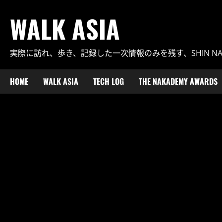
内
WALK ASIA
容
を
ス
実際に訪れ、歩き、記録した一次情報のみを残す、SHIN N
キ
ッ
プ
HOME
WALK ASIA
TECH LOG
THE NAKADEMY AWARDS