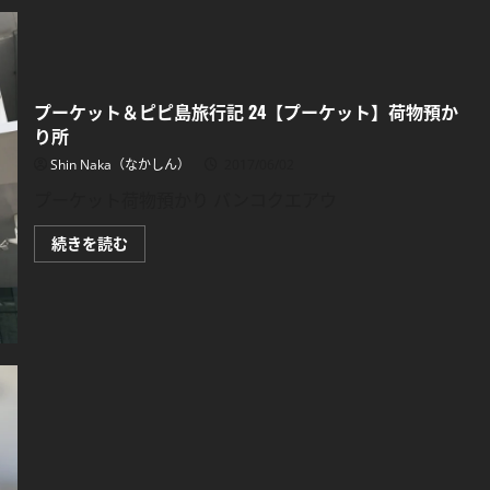
島
旅
行
記
25【プ
ー
ケ
プーケット＆ピピ島旅行記 24【プーケット】荷物預か
ッ
り所
ト】
タ
イ
Shin Naka（なかしん）
2017/06/02
ス
キ
プーケット荷物預かり バンコクエアウ
を
食
べ
プ
続きを読む
る
ー
に
ケ
つ
ッ
い
ト
て
＆
さ
ピ
ら
ピ
に
島
読
旅
む
行
記
24【プ
ー
ケ
ッ
ト】