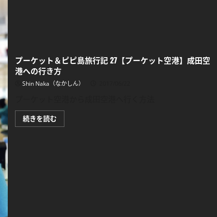
さ
ら
に
読
む
プーケット＆ピピ島旅行記 27【プーケット空港】成田空
港への行き方
Shin Naka（なかしん）
2017/06/22
プーケット空港から成田空港へ行く方法
プ
続きを読む
ー
ケ
ッ
ト
＆
ピ
ピ
島
旅
行
記
27【プ
ー
ケ