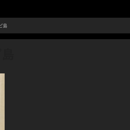
ピ島
ピ島