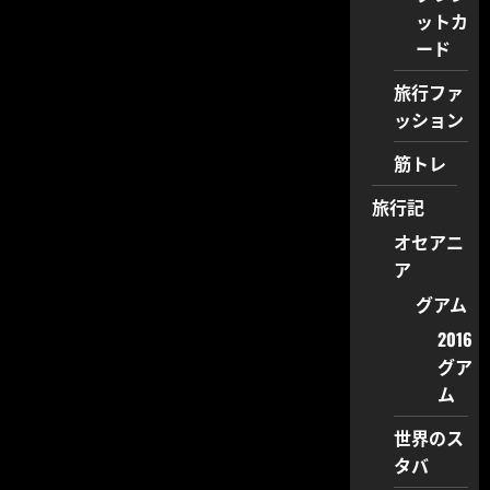
ットカ
ード
旅行ファ
ッション
筋トレ
旅行記
オセアニ
ア
グアム
2016
グア
ム
世界のス
タバ