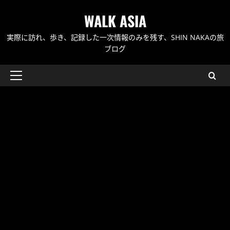
内
WALK ASIA
容
を
実際に訪れ、歩き、記録した一次情報のみを残す、SHIN NAKAの旅
ス
ブログ
キ
ッ
メ
プ
イ
ン
メ
ニ
ュ
ー