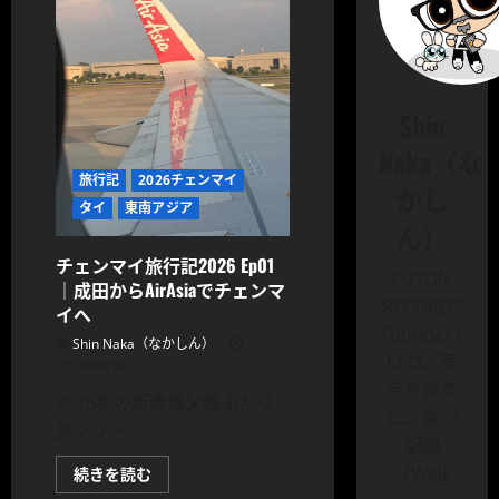
Shin
Naka（な
旅行記
2026チェンマイ
かし
タイ
東南アジア
ん）
チェンマイ旅行記2026 Ep01
FUTON
｜成田からAirAsiaでチェンマ
RECORDS
イへ
Founder /
Shin Naka（なかしん）
CEO。東
2026/06/14
京を拠点
2026年の新連載父娘ふたり
に、旅の
旅シリー
記録
〈Walk
チ
続きを読む
ェ