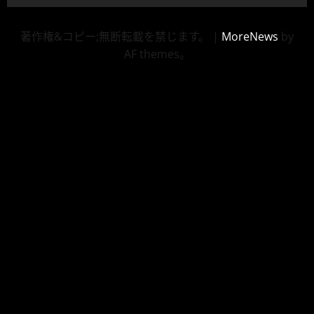
著作権&コピー;無断転載を禁じます。
|
MoreNews
by
AF themes。