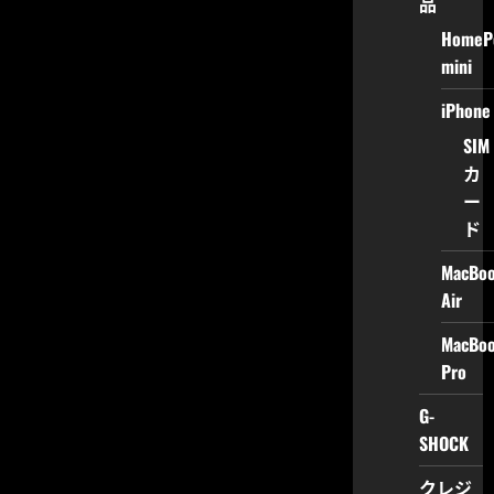
品
HomeP
mini
iPhone
SIM
カ
ー
ド
MacBo
Air
MacBo
Pro
G-
SHOCK
クレジ