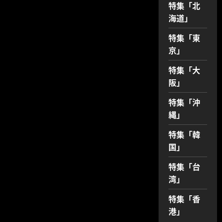
「23:50
特集「北
発
海道」
に
23:50
搭
特集「東
乗」
し
京」
た
全
記
特集「大
録
に
阪」
つ
い
て
特集「沖
さ
縄」
ら
に
読
特集「韓
む
国」
特集「台
湾」
特集「香
港」