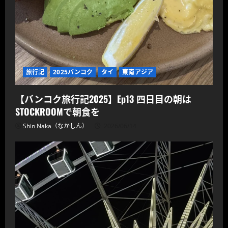
旅行記
2025バンコク
タイ
東南アジア
【バンコク旅行記2025】Ep13 四日目の朝は
STOCKROOMで朝食を
Shin Naka（なかしん）
2026/06/14