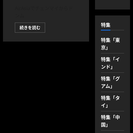
AirAsiaでチェンマイからド
ンム
特集
【実
続きを読む
録】
AirAsia
特集「東
Fly-
Thru
京」
と
CIQ
の
特集「イ
罠：
チ
ンド」
ェ
ン
マ
特集「グ
イ
アム」
発
ド
ン
特集「タ
ム
ア
イ」
ン
経
由
特集「中
成
田
国」
便
で