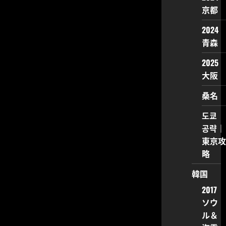
京都
2024
青森
2025
大阪
桑名
도쿄
공략｜
東京攻
略
韓国
2017
ソウ
ル＆