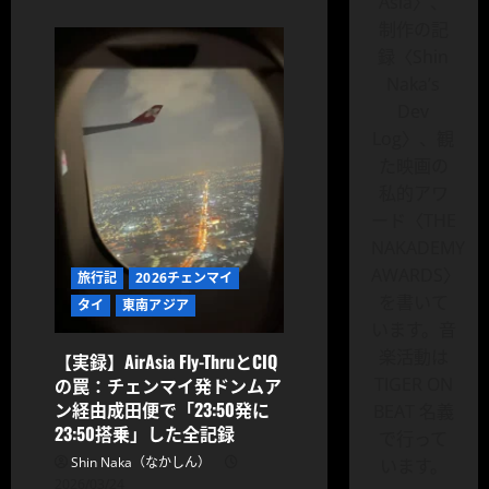
Asia〉、
ン
マ
制作の記
イ
旅
録〈Shin
行
記
Naka’s
2026
Dev
Ep01
｜
Log〉、観
成
田
た映画の
か
ら
私的アワ
AirAsia
ード〈THE
で
チ
NAKADEMY
ェ
ン
AWARDS〉
旅行記
2026チェンマイ
マ
イ
を書いて
タイ
東南アジア
へ
に
います。音
つ
楽活動は
い
【実録】AirAsia Fly-ThruとCIQ
て
の罠：チェンマイ発ドンムア
TIGER ON
さ
ら
ン経由成田便で「23:50発に
BEAT 名義
に
23:50搭乗」した全記録
読
で行って
む
Shin Naka（なかしん）
います。
2026/03/24