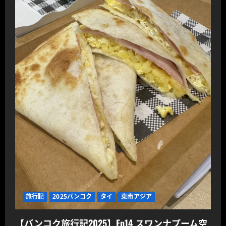
旅行記
2025バンコク
タイ
東南アジア
【バンコク旅行記2025】Ep14 スワンナプーム空