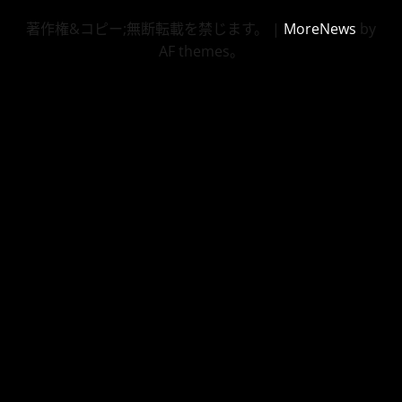
著作権&コピー;無断転載を禁じます。
|
MoreNews
by
AF themes。