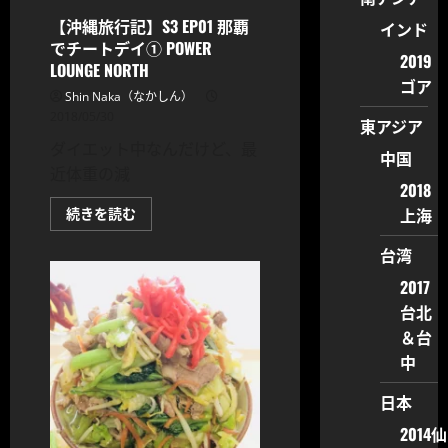
覇
国
【沖縄旅行記】S3 EP01 那覇
インド
際
でチートデイ① POWER
通
2019
り
LOUNGE NORTH
に
ゴア
チ
Shin Naka（なかしん）
ェ
ッ
2018/05/30
東アジア
ク
イ
ダイエット中なんだけど、最
中国
ン
に
近体重の減
つ
2018
い
上海
【沖
続きを読む
て
縄
さ
旅
ら
台湾
行
に
記】
読
S3
2017
む
EP01
台北
那
覇
＆台
で
チ
中
ー
ト
デ
日本
イ
①
2014仙
POWER