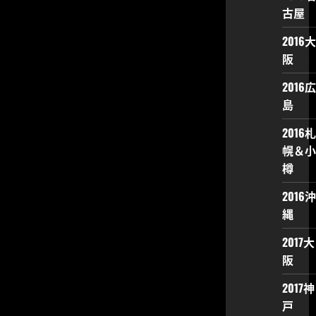
ー
古屋
ト
デ
イ
2016大
②
阪
波
布
の
2016広
デ
カ
島
盛
り
肉
2016札
そ
ば
幌＆小
に
つ
樽
い
て
2016沖
さ
ら
縄
に
読
む
2017大
阪
2017神
戸