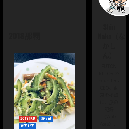
Shin
2018那覇
Naka（な
かし
ん）
FUTON
RECORDS
Founder /
CEO。東
京を拠点
に、旅の
記録
〈Walk
2018那覇
旅行記
Asia〉、
東アジア