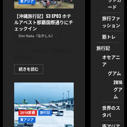
那
東アジア
覇
ード
で
チ
【沖縄旅行記】S3 EP03 ホテ
ー
旅行ファ
ト
ルアベスト那覇国際通りにチ
デ
ッション
ェックイン
イ
③
筋トレ
Shin Naka（なかしん）
沖
縄
2018/06/06
ブ
旅行記
ッ
カロリー消費回。沖縄県立博
チ
ャ
オセアニ
物館・美術
マ
ア
ン
で
【沖
続きを読む
肉
グアム
縄
に
旅
つ
行
2016
い
記】
て
グア
S3
さ
EP03
ム
ら
ホ
に
テ
読
ル
世界のス
む
ア
ベ
2018那覇
旅行記
タバ
ス
東アジア
ト
那
南アジア