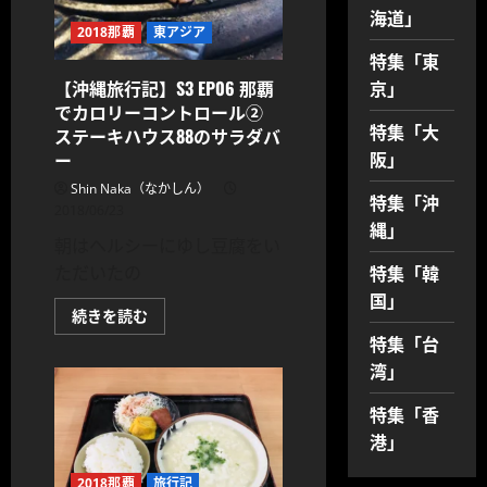
て
海道」
さ
2018那覇
東アジア
ら
に
特集「東
読
む
京」
【沖縄旅行記】S3 EP06 那覇
でカロリーコントロール②
特集「大
ステーキハウス88のサラダバ
阪」
ー
Shin Naka（なかしん）
特集「沖
2018/06/23
縄」
朝はヘルシーにゆし豆腐をい
特集「韓
ただいたの
国」
【沖
続きを読む
縄
特集「台
旅
行
湾」
記】
S3
EP06
特集「香
那
覇
港」
で
カ
ロ
2018那覇
旅行記