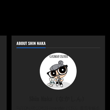
ABOUT SHIN NAKA
Shin Naka（なかしん）
FUTON RECORDS Founder / CEO。東京を拠点