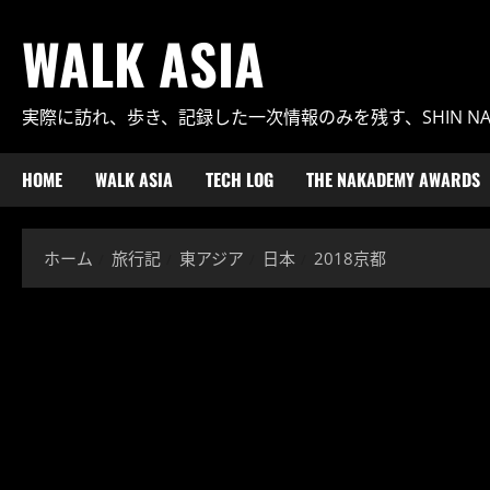
内
WALK ASIA
容
を
ス
実際に訪れ、歩き、記録した一次情報のみを残す、SHIN N
キ
ッ
プ
HOME
WALK ASIA
TECH LOG
THE NAKADEMY AWARDS
ホーム
旅行記
東アジア
日本
2018京都