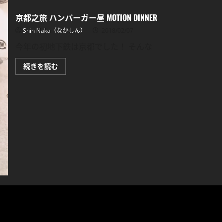
京都之旅 ハンバーガー昼 MOTION DINNER
Shin Naka（なかしん）
2018/02/07
今年の初地下鉄は京都でした！ そんな
京
続きを読む
都
之
旅
ハ
ン
バ
ー
ガ
ー
昼
MOTION
DINNER
に
つ
い
て
さ
ら
に
読
む