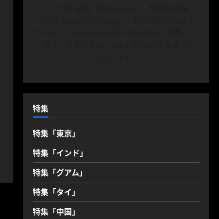
に、旅の記録〈Walk Asia〉、制作の記録
〈Shin Naka’s Dev Log〉、観た映画の私的ア
ワード〈THE NAKADEMY AWARDS〉を書いて
います。音楽活動は TIGER ON BEAT 名義で行
っています。
特集
特集「東京」
特集「インド」
特集「グアム」
特集「タイ」
特集「中国」