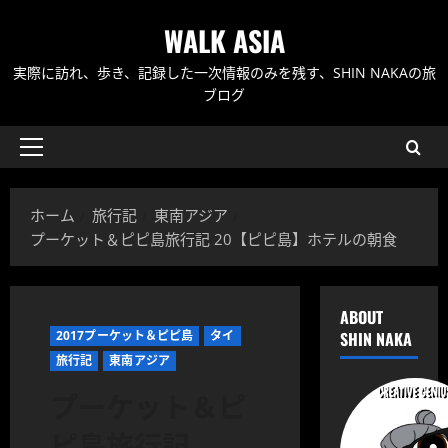
内
WALK ASIA
容
を
実際に訪れ、歩き、記録した一次情報のみを残す、SHIN NAKAの旅
ス
ブログ
キ
ッ
メ
プ
イ
ン
ホーム
旅行記
東南アジア
メ
プーケット＆ピピ島旅行記 20【ピピ島】ホテルの朝食
ニ
ュ
ー
ABOUT
2017プーケット＆ピピ島
タイ
SHIN NAKA
旅行記
東南アジア
プーケット＆ピ
ピ島旅行記