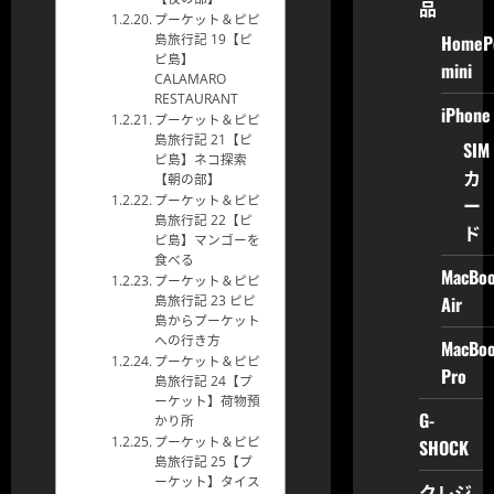
品
プーケット＆ピピ
HomeP
島旅行記 19【ピ
ピ島】
mini
CALAMARO
RESTAURANT
iPhone
プーケット＆ピピ
島旅行記 21【ピ
SIM
ピ島】ネコ探索
カ
【朝の部】
ー
プーケット＆ピピ
島旅行記 22【ピ
ド
ピ島】マンゴーを
食べる
MacBo
プーケット＆ピピ
Air
島旅行記 23 ピピ
島からプーケット
への行き方
MacBo
プーケット＆ピピ
Pro
島旅行記 24【プ
ーケット】荷物預
G-
かり所
プーケット＆ピピ
SHOCK
島旅行記 25【プ
ーケット】タイス
クレジ