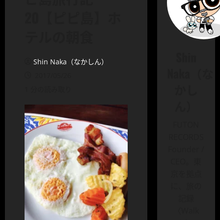
20【ピピ島】ホ
テルの朝食
Shin
Shin Naka（なかしん）
Naka（な
2017/05/26
かし
1 分の読み取り
ん）
FUTON
RECORDS
Founder /
CEO。東
京を拠点
に、旅の
記録
〈Walk