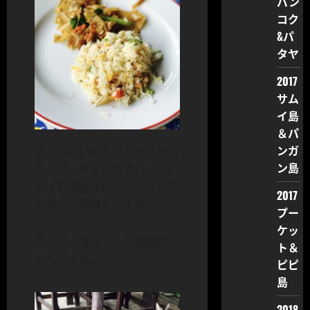
バン
コク
&パ
タヤ
2017
サム
イ島
＆パ
ンガ
タイっぽいのもいただきまし
ン島
た。パッタイとカオパット。
タイ料理は味がしっかりして
2017
るから、美味しいよね。
プー
ケッ
でもさ、食べてると視線感じ
ト＆
るんだよね。
ピピ
島
2018