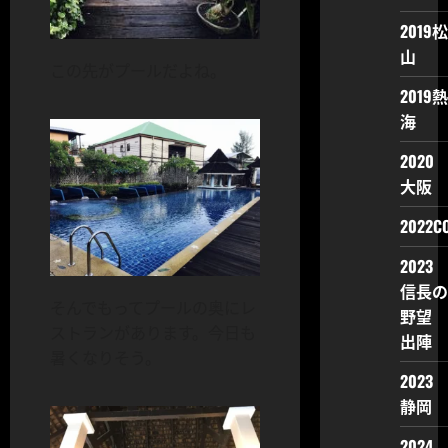
2019松
山
この先がプールだよね。
2019熱
海
2020
大阪
2022CO
2023
信長の
そんでもってプールの奥にレ
野望
ストランがあります。今日も
出陣
暑くなりそう。
2023
静岡
2024