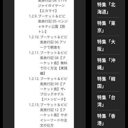
島旅行記 04 サバイ
特集「北
ジャイガイヤーン
海道」
【エカマイ】
プーケット＆ピピ
島旅行記 05 ベンジ
特集「東
ャキティ公園【筋
京」
トレ】
プーケット＆ピピ
特集「大
島旅行記 06 アソ
阪」
ークで朝食を
プーケット＆ピピ
島旅行記 08【プ
特集「沖
ーケット島】無料
縄」
で行く方法【実践
編】
特集「韓
プーケット＆ピピ
島旅行記 09【プ
国」
ーケット島】ザ・
ブロックホテル
特集「台
【パトンビーチ】
湾」
プーケット＆ピピ
島旅行記 12【プ
特集「香
ーケット島】サボ
イシーフードの注
港」
文の仕方