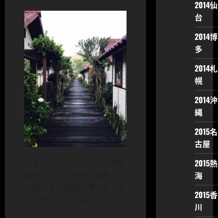
2014仙
台
2014博
多
2014札
幌
2014沖
縄
2015名
古屋
ってコテージを出たら、地面
2015熱
濡れてるし。夜中に雨降った
海
っぽいな。昼間に降らなくて
2015香
ラッキーだったよ。
川