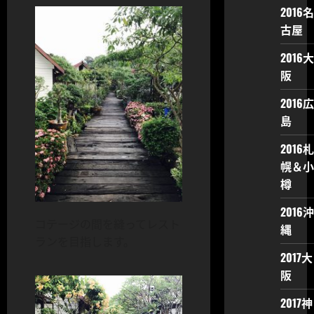
2016名
古屋
2016大
阪
2016広
島
2016札
幌＆小
樽
2016沖
コテージの間を縫ってレスト
縄
ランを目指します。
2017大
阪
2017神