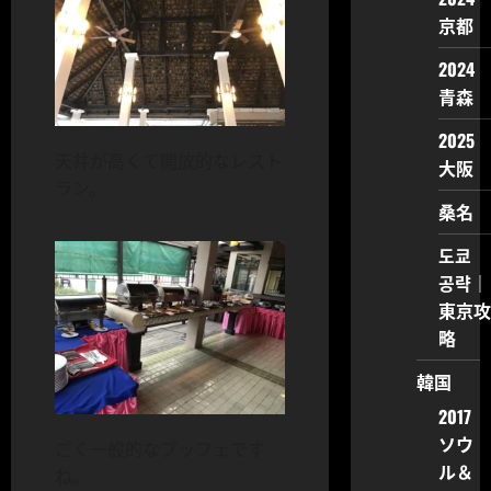
京都
2024
青森
2025
天井が高くて開放的なレスト
大阪
ラン。
桑名
도쿄
공략｜
東京攻
略
韓国
2017
ソウ
ごく一般的なブッフェです
ル＆
ね。