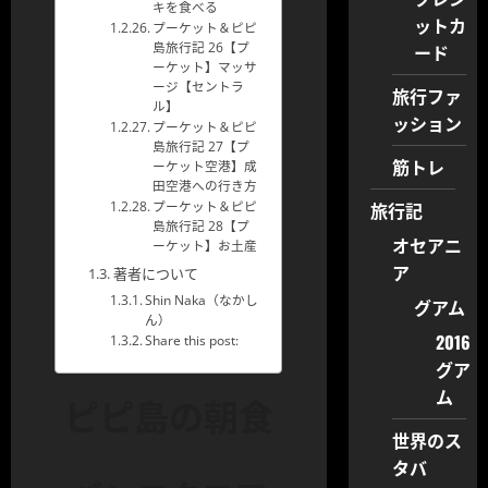
キを食べる
ットカ
プーケット＆ピピ
ード
島旅行記 26【プ
ーケット】マッサ
ージ【セントラ
旅行ファ
ル】
ッション
プーケット＆ピピ
島旅行記 27【プ
筋トレ
ーケット空港】成
田空港への行き方
旅行記
プーケット＆ピピ
島旅行記 28【プ
オセアニ
ーケット】お土産
ア
著者について
Shin Naka（なかし
グアム
ん）
2016
Share this post:
グア
ム
ピピ島の朝食
世界のス
タバ