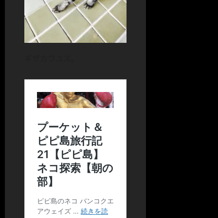
ギザカワユス。