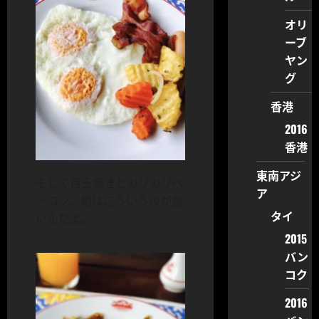
オリ
ーブ
ヤン
グ
香港
2016
香港
東南アジ
そして目玉焼きとカリカリベ
ア
ーコン。朝はこういうのが良
タイ
いんだよ。
2015
バン
コク
2016