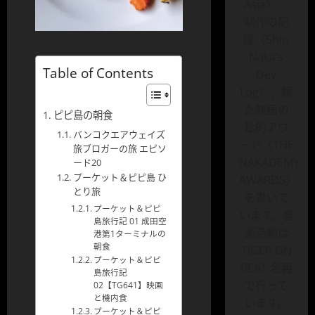
Asia〉、
制作の記
録〈Shin
Naka’s
Table of Contents
Dev
Log〉、観
た映画の
ピピ島の朝食
私的アワ
バンコクエアウェイズ
ード〈THE
旅ブロガーの旅 エピソ
NAKADEMY
ード20
プーケット＆ピピ島 ひ
AWARDS〉
とり旅
を書いて
プーケット＆ピピ
います。音
島旅行記 01 成田空
楽活動は
港第1ターミナルの
朝食
TIGER ON
プーケット＆ピピ
BEAT 名義
島旅行記
で行って
02【TG641】映画
と機内食
います。
プーケット＆ピピ