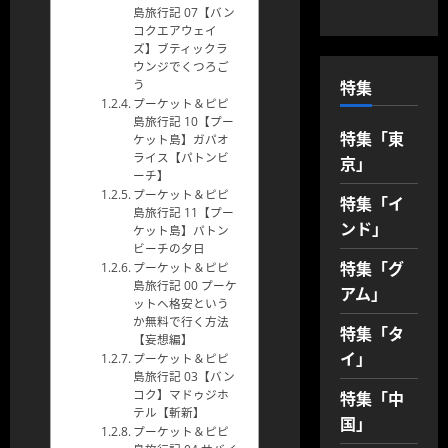
島旅行記 07【バン
コクエアウェイ
ズ】ブティックラ
ウンジでくつろご
特集
う
プーケット＆ピピ
島旅行記 10【プー
特集「東
ケット島】ガパオ
ライス【パトンビ
京」
ーチ】
プーケット＆ピピ
特集「イ
島旅行記 11【プー
ンド」
ケット島】パトン
ビーチの夕日
特集「グ
プーケット＆ピピ
島旅行記 00 プーケ
アム」
ットへ格安という
か無料で行く方法
特集「タ
【妄想編】
イ」
プーケット＆ピピ
島旅行記 03【バン
特集「中
コク】マドゥジホ
テル【斬新】
国」
プーケット＆ピピ