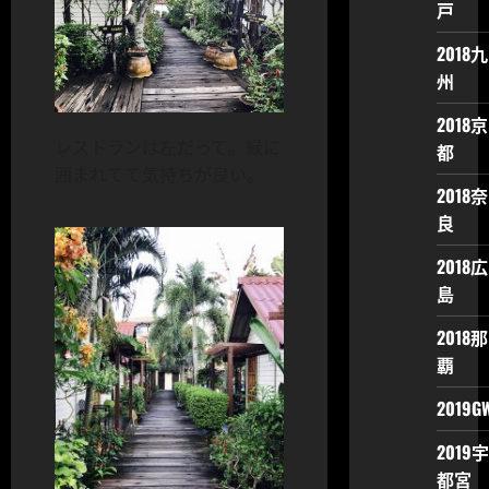
戸
2018九
州
2018京
レストランは左だって。緑に
都
囲まれてて気持ちが良い。
2018奈
良
2018広
島
2018那
覇
2019G
2019宇
都宮