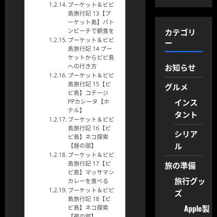
プーケット＆ピピ
島旅行記 13【プ
ーケット島】パト
カテゴリ
ンビーチで朝食を
プーケット＆ピピ
ー
島旅行記 14 プー
ケットからピピ島
お知らせ
への行き方
プーケット＆ピピ
島旅行記 15【ピ
グルメ
ピ島】コテージ
インス
PPカシータ【ホ
テル】
タント
プーケット＆ピピ
島旅行記 16【ピ
シリア
ピ島】ネコ探索
ル
【昼の部】
プーケット＆ピピ
旅の準備
島旅行記 17【ピ
ピ島】マッサマン
旅行グッ
カレーを食べる
プーケット＆ピピ
ズ
島旅行記 18【ピ
Apple製
ピ島】ネコ探索
【夜の部】