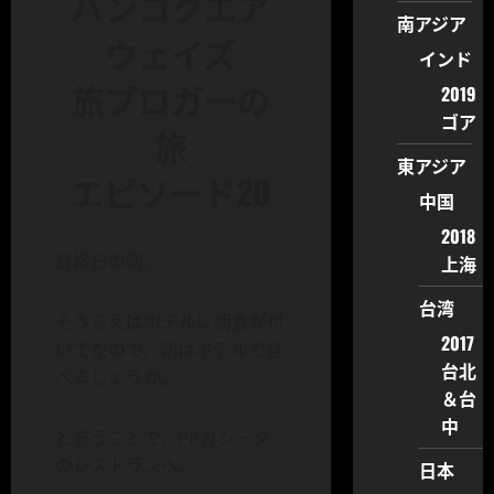
バンコクエア
南アジア
ウェイズ
インド
旅ブロガーの
2019
ゴア
旅
東アジア
エピソード20
中国
2018
最終日の朝。
上海
台湾
そう言えばホテルに朝食が付
2017
いてたので、朝はホテルで食
台北
べましょうか。
＆台
中
と言うことで、PPカシータ
のレストランへ。
日本