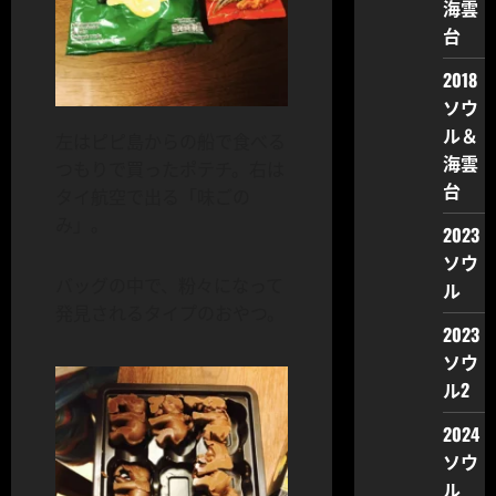
海雲
台
2018
ソウ
ル＆
左はピピ島からの船で食べる
海雲
つもりで買ったポテチ。右は
台
タイ航空で出る「味ごの
み」。
2023
ソウ
バッグの中で、粉々になって
ル
発見されるタイプのおやつ。
2023
ソウ
ル2
2024
ソウ
ル