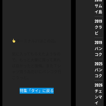
サム
イ島
2019
クラ
ビ
ターミナル21はこの辺。
2019
バン
気に入ってもらえたようなの
コク
で、もっと大量に買って来れ
2025
ば良かったと後悔。またＴシ
バン
ャツ買う為だけにバンコク行
コク
こうっと。
2026
特集「タイ」に戻る
チェ
ンマ
イ