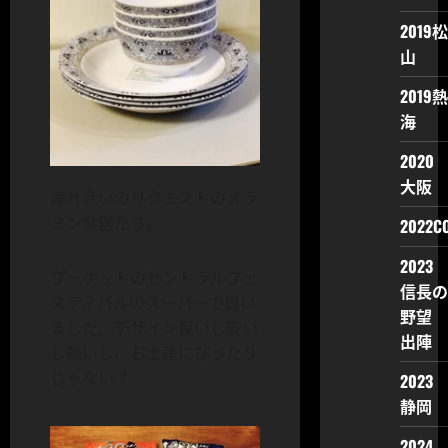
2019松
山
2019熱
海
2020
大阪
連れ合いのリクエストのメラ
ミン食器たち。
2022CO
2023
プーケットのセントラルフェ
信長の
スティバルのスーパーで買い
野望
ました。デザイン良いし安い
出陣
し軽いし、お土産にぴったり
じゃない？
2023
静岡
2024