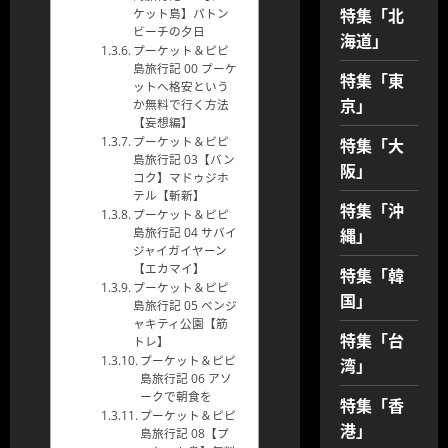
特集「北
ケット島】パトン
ビーチの夕日
海道」
プーケット＆ピピ
島旅行記 00 プーケ
特集「東
ットへ格安という
京」
か無料で行く方法
【妄想編】
特集「大
プーケット＆ピピ
島旅行記 03【バン
阪」
コク】マドゥジホ
テル【斬新】
特集「沖
プーケット＆ピピ
縄」
島旅行記 04 サバイ
ジャイガイヤーン
【エカマイ】
特集「韓
プーケット＆ピピ
国」
島旅行記 05 ベンジ
ャキティ公園【筋
特集「台
トレ】
湾」
プーケット＆ピピ
島旅行記 06 アソ
ークで朝食を
特集「香
プーケット＆ピピ
港」
島旅行記 08【プ