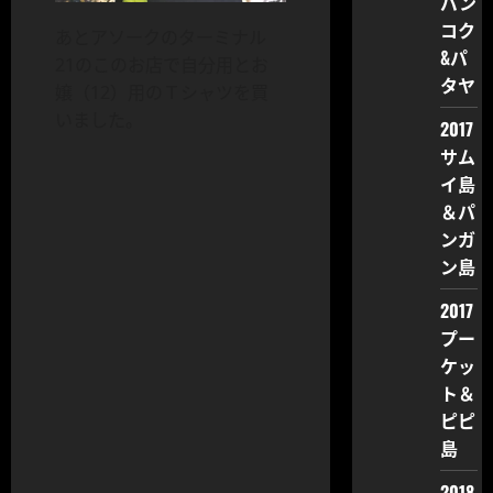
バン
コク
あとアソークのターミナル
&パ
21のこのお店で自分用とお
タヤ
嬢（12）用のＴシャツを買
いました。
2017
サム
イ島
＆パ
ンガ
ン島
2017
プー
ケッ
ト＆
ピピ
島
2018