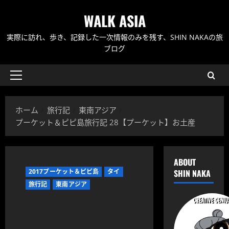
内
WALK ASIA
容
を
実際に訪れ、歩き、記録した一次情報のみを残す、SHIN NAKAの旅
ス
ブログ
キ
ッ
メ
プ
イ
ン
ホーム
旅行記
東南アジア
メ
プーケット＆ピピ島旅行記 28【プーケット】お土産
ニ
ュ
ー
ABOUT
2017プーケット＆ピピ島
タイ
SHIN NAKA
旅行記
東南アジア