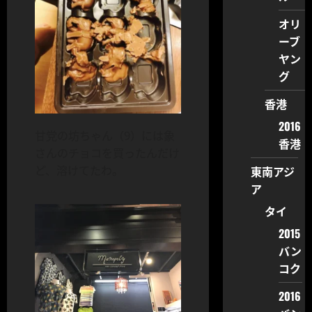
オリ
ーブ
ヤン
グ
香港
2016
甘党の坊ちゃん（9）には象
香港
さんのチョコを買ったんだけ
ど、溶けてたわ。
東南アジ
ア
タイ
2015
バン
コク
2016