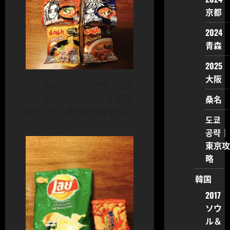
京都
2024
青森
2025
大阪
ピピ島のコンビニで買ったイ
ンスタントラーメン。土曜日
桑名
のランチに食べがちなやつ。
도쿄
공략｜
東京攻
略
韓国
2017
ソウ
ル＆