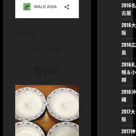
2016名
古屋
2016大
阪
追記的な。
2016広
以下タイ旅行での戦利品.
島
2016札
戦利品
幌＆小
樽
2016沖
縄
2017大
阪
2017神