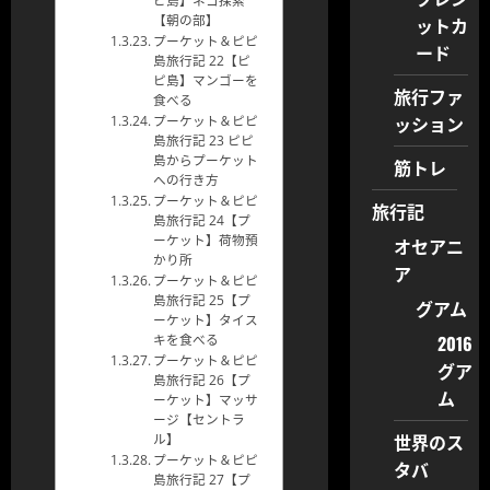
ピ島】ネコ探索
ットカ
【朝の部】
プーケット＆ピピ
ード
島旅行記 22【ピ
ピ島】マンゴーを
旅行ファ
食べる
ッション
プーケット＆ピピ
島旅行記 23 ピピ
島からプーケット
筋トレ
への行き方
プーケット＆ピピ
旅行記
島旅行記 24【プ
ーケット】荷物預
オセアニ
かり所
ア
プーケット＆ピピ
島旅行記 25【プ
グアム
ーケット】タイス
2016
キを食べる
プーケット＆ピピ
グア
島旅行記 26【プ
ム
ーケット】マッサ
ージ【セントラ
世界のス
ル】
プーケット＆ピピ
タバ
島旅行記 27【プ