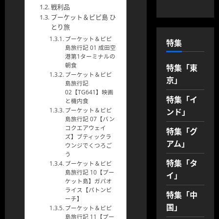
戦利品
プーケット＆ピピ島 ひ
とり旅
プーケット＆ピピ
特集
島旅行記 01 成田空
港第1ターミナルの
特集「東
朝食
プーケット＆ピピ
京」
島旅行記
02【TG641】映画
特集「イ
と機内食
ンド」
プーケット＆ピピ
島旅行記 07【バン
コクエアウェイ
特集「グ
ズ】ブティックラ
アム」
ウンジでくつろご
う
特集「タ
プーケット＆ピピ
島旅行記 10【プー
イ」
ケット島】ガパオ
ライス【パトンビ
特集「中
ーチ】
国」
プーケット＆ピピ
島旅行記 11【プー