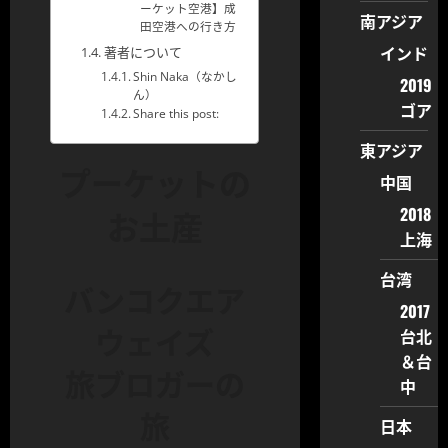
ーケット空港】成
南アジア
田空港への行き方
インド
著者について
Shin Naka（なかし
2019
ん）
ゴア
Share this post:
東アジア
プーケットの
中国
2018
お土産
上海
台湾
バンコクエア
2017
ウェイズ
台北
＆台
旅ブロガーの
中
旅
日本