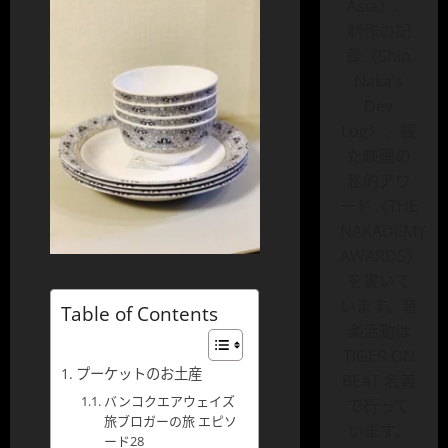
Asia〉、
制作の記
録〈Shin
Naka’s
Dev
Log〉、観
た映画の
私的アワ
ード〈THE
NAKADEMY
AWARDS〉
を書いて
います。音
Table of Contents
楽活動は
TIGER ON
プーケットのお土産
BEAT 名義
バンコクエアウェイズ
で行って
旅ブロガーの旅 エピソ
います。
ード28