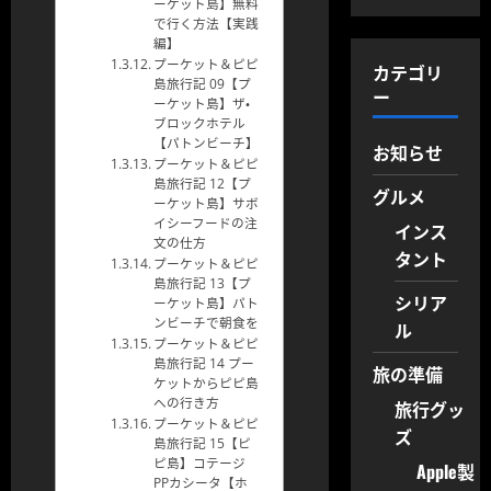
ーケット島】無料
で行く方法【実践
編】
プーケット＆ピピ
カテゴリ
島旅行記 09【プ
ー
ーケット島】ザ・
ブロックホテル
【パトンビーチ】
お知らせ
プーケット＆ピピ
島旅行記 12【プ
グルメ
ーケット島】サボ
イシーフードの注
インス
文の仕方
タント
プーケット＆ピピ
島旅行記 13【プ
シリア
ーケット島】パト
ンビーチで朝食を
ル
プーケット＆ピピ
島旅行記 14 プー
旅の準備
ケットからピピ島
への行き方
旅行グッ
プーケット＆ピピ
ズ
島旅行記 15【ピ
ピ島】コテージ
Apple製
PPカシータ【ホ