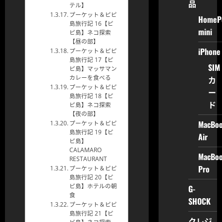
品
テル】
プーケット＆ピピ
HomeP
島旅行記 16【ピ
mini
ピ島】ネコ探索
【昼の部】
iPhone
プーケット＆ピピ
島旅行記 17【ピ
SIM
ピ島】マッサマン
カ
カレーを食べる
プーケット＆ピピ
ー
島旅行記 18【ピ
ド
ピ島】ネコ探索
【夜の部】
MacBo
プーケット＆ピピ
島旅行記 19【ピ
Air
ピ島】
CALAMARO
MacBo
RESTAURANT
Pro
プーケット＆ピピ
島旅行記 20【ピ
ピ島】ホテルの朝
G-
食
SHOCK
プーケット＆ピピ
島旅行記 21【ピ
クレジ