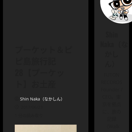
Shin
Naka（な
プーケット＆ピ
かし
ピ島旅行記
ん）
28【プーケッ
FUTON
ト】お土産
RECORDS
Founder /
CEO。東
Shin Naka（なかしん）
京を拠点
2017/06/23
に、旅の
1 分の読み取り
記録
〈Walk