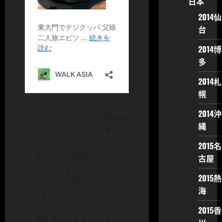
日本
2014仙
台
2014博
多
2014札
幌
2014沖
今日はバスに乗って美術館め
縄
ぐりをしたいと思います。
2015名
お目当ては美術館の中身（お
古屋
宝）というよりはガワ（入れ
2015熱
物）、建築が観たいという趣
海
旨です。
2015香
三泊四日でできるだけ多くの