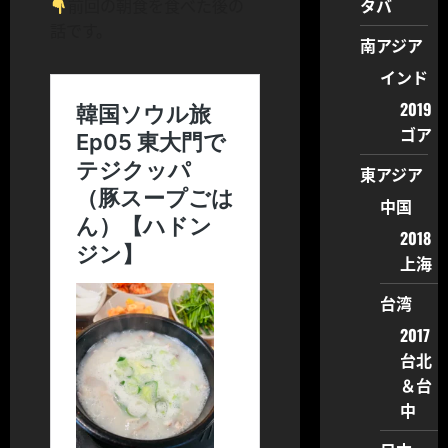
タバ
前回の朝食を食べた後の
話です。
南アジア
インド
2019
ゴア
東アジア
中国
2018
上海
台湾
2017
台北
＆台
中