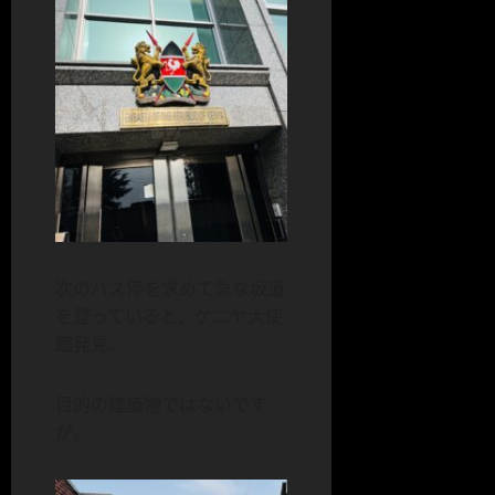
次のバス停を求めて急な坂道
を登っていると、ケニヤ大使
館発見。
目的の建築物ではないです
が。