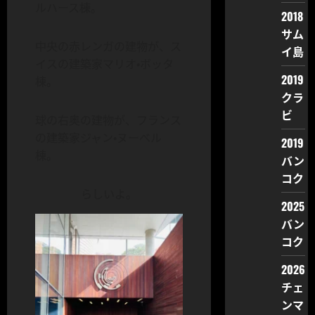
ルハース棟。
2018
サム
中央の赤レンガの建物が、ス
イ島
イスの建築家マリオ・ボッタ
2019
棟。
クラ
ビ
球の右奥の建物が、フランス
の建築家ジャン・ヌーベル
2019
棟。
バン
コク
らしいよ。
2025
バン
コク
2026
チェ
ンマ