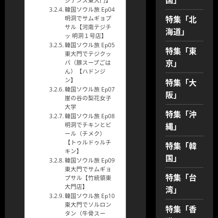
ジデンス東大門】
韓国ソウル旅 Ep04
特集「北
明洞でサムギョプ
サル【河南テジチ
海道」
ッ 明洞１号店】
韓国ソウル旅 Ep05
特集「東
東大門でテジクッ
京」
パ（豚スープごは
ん）【ハドンジ
特集「大
ン】
韓国ソウル旅 Ep07
阪」
崖の谷の梨花女子
大学
特集「沖
韓国ソウル旅 Ep08
縄」
明洞でチキンとビ
ール（チメク）
【トゥルドゥルチ
特集「韓
キン】
国」
韓国ソウル旅 Ep09
東大門でサムギョ
特集「台
プサル【竹統領東
大門店】
湾」
韓国ソウル旅 Ep10
東大門でソルロン
特集「香
タン（牛骨スー