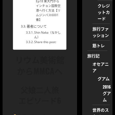
Ep18 東大門から
クレジ
インチョン国際空
港へ行く方法【リ
ットカ
ムジンバス6001
ード
番】
著者について
旅行ファ
Shin Naka（なかし
ッション
ん）
Share this post:
筋トレ
旅行記
リウム美術館
オセアニ
からMMCAへ
ア
グアム
2016
父娘二人旅
グア
エピソード6
ム
世界のス