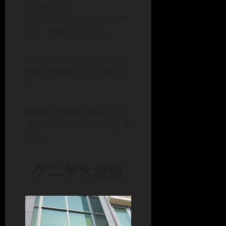
人予約）から
「Reservation」ボタンを押
して、予約して下さい。
すぐにSold outになるので、
早めに予約をした方が良いで
す。
旅程内で予約が出来なかった
我々は、次の目的地へ行きま
すね。
ケニヤ大使館