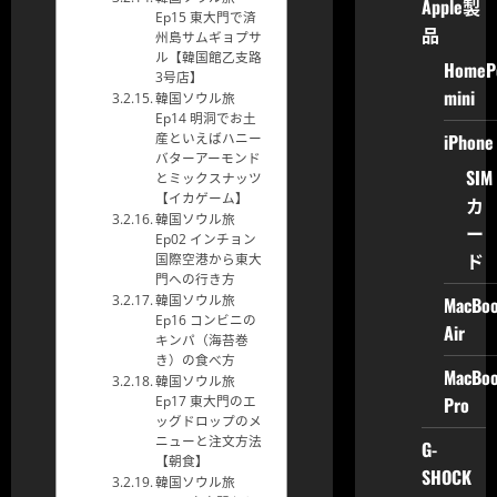
Apple製
Ep15 東大門で済
品
州島サムギョプサ
ル【韓国館乙支路
HomeP
3号店】
mini
韓国ソウル旅
Ep14 明洞でお土
iPhone
産といえばハニー
バターアーモンド
SIM
とミックスナッツ
【イカゲーム】
カ
韓国ソウル旅
ー
Ep02 インチョン
ド
国際空港から東大
門への行き方
MacBo
韓国ソウル旅
Ep16 コンビニの
Air
キンパ（海苔巻
き）の食べ方
MacBo
韓国ソウル旅
Pro
Ep17 東大門のエ
ッグドロップのメ
ニューと注文方法
G-
【朝食】
SHOCK
韓国ソウル旅