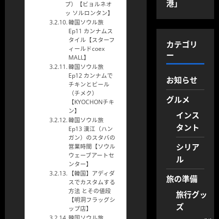
港」
プ）【ビョルネオ
ッ ソルロンタン】
韓国ソウル旅
Ep11 カンナムス
タイル【スターフ
カテゴリ
ィールドcoex
ー
MALL】
韓国ソウル旅
Ep12 カンナムで
お知らせ
チキンとビール
（チメク）
グルメ
【KYOCHONチキ
ン】
インス
韓国ソウル旅
タント
Ep13 漢江（ハン
ガン）のスタバの
シリア
営業時間【ソウル
ウェーブアートセ
ル
ンター】
【韓国】アディダ
旅の準備
スでカスタムする
方法 とその値段
旅行グッ
【明洞フラッグシ
ズ
ップ店】
韓国ソウル旅