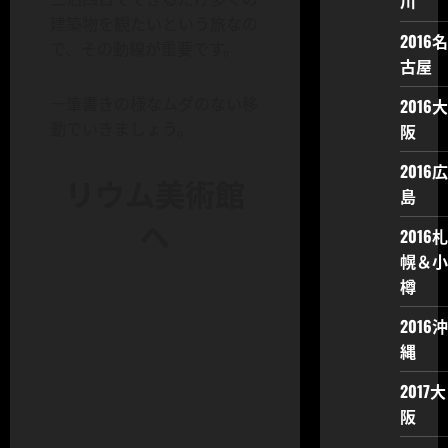
川
建築物を観たいという旅なの
2016名
で、その動線が重要です。
古屋
一筆書きの様なムダのない移
2016大
動でいきましょう。
阪
2016広
リウム美術館
島
へ
2016札
幌＆小
樽
2016沖
縄
2017大
阪