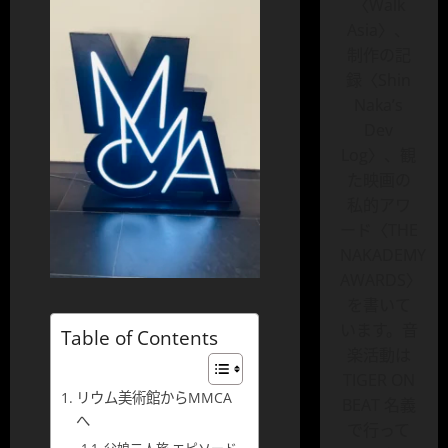
〈Walk
Asia〉、
制作の記
録〈Shin
Naka’s
Dev
Log〉、観
た映画の
私的アワ
ード〈THE
NAKADEMY
AWARDS〉
を書いて
います。音
Table of Contents
楽活動は
TIGER ON
リウム美術館からMMCA
BEAT 名義
へ
で行って