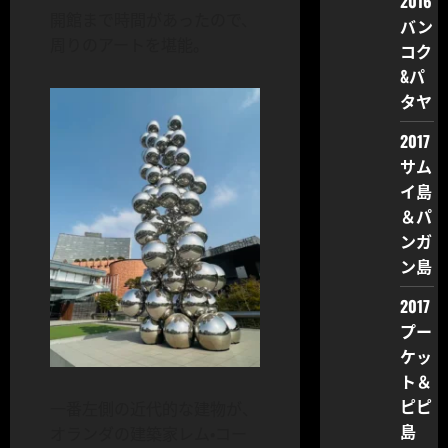
2016
開館まで時間があったので、
バン
周りのアートを堪能。
コク
&パ
タヤ
2017
サム
イ島
＆パ
ンガ
ン島
2017
プー
ケッ
ト＆
ピピ
一番左側の近代的な建物が、
島
オランダの建築家レム・コー