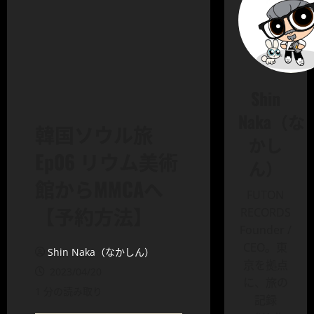
Shin
Naka（な
韓国ソウル旅
かし
Ep06 リウム美術
ん）
館からMMCAへ
FUTON
【予約方法】
RECORDS
Founder /
CEO。東
Shin Naka（なかしん）
京を拠点
2023/04/20
に、旅の
1 分の読み取り
記録