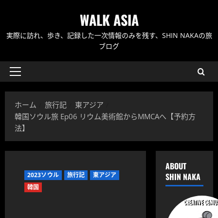
内
WALK ASIA
容
を
実際に訪れ、歩き、記録した一次情報のみを残す、SHIN NAKAの旅
ス
ブログ
キ
ッ
メ
プ
イ
ン
ホーム
旅行記
東アジア
メ
韓国ソウル旅 Ep06 リウム美術館からMMCAへ【予約方
ニ
法】
ュ
ー
ABOUT
2023ソウル
旅行記
東アジア
SHIN NAKA
韓国