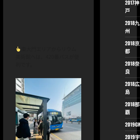
2017神
戸
2018九
州
2018京
東大門エリアからリウム
都
美術館へは、420番バスが便
2018奈
利です。
良
2018広
島
2018那
覇
2019G
2019宇