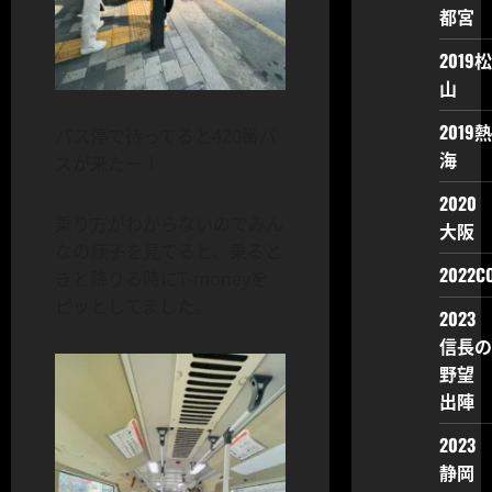
都宮
2019松
山
2019熱
バス停で待ってると420番バ
海
スが来たー！
2020
乗り方がわからないのでみん
大阪
なの様子を見てると、乗ると
2022CO
きと降りる時にT-moneyを
ピッとしてました。
2023
信長の
野望
出陣
2023
静岡