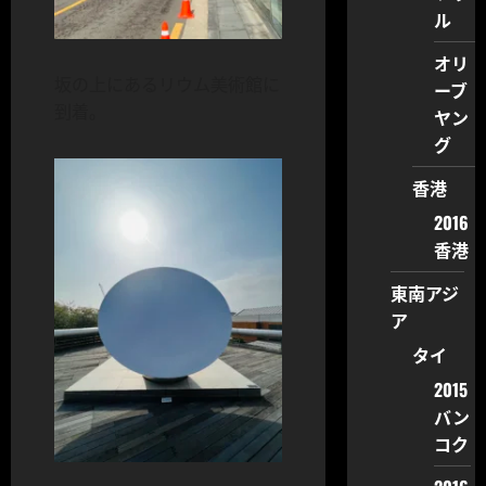
ル
オリ
坂の上にあるリウム美術館に
ーブ
到着。
ヤン
グ
香港
2016
香港
東南アジ
ア
タイ
2015
バン
コク