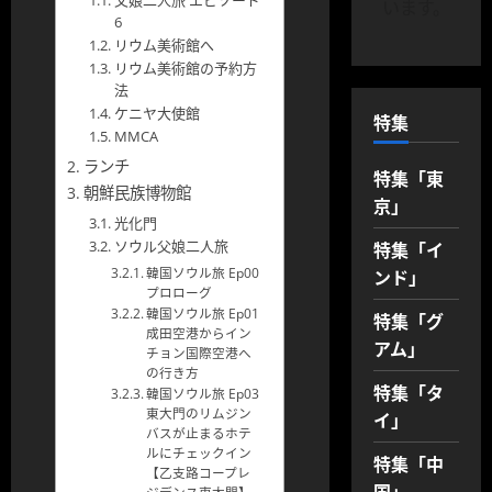
父娘二人旅 エピソード
います。
6
リウム美術館へ
リウム美術館の予約方
法
ケニヤ大使館
特集
MMCA
ランチ
特集「東
朝鮮民族博物館
京」
光化門
特集「イ
ソウル父娘二人旅
ンド」
韓国ソウル旅 Ep00
プロローグ
韓国ソウル旅 Ep01
特集「グ
成田空港からイン
アム」
チョン国際空港へ
の行き方
特集「タ
韓国ソウル旅 Ep03
東大門のリムジン
イ」
バスが止まるホテ
ルにチェックイン
特集「中
【乙支路コープレ
国」