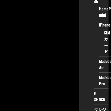
品
HomeP
mini
iPhone
SIM
カ
ー
ド
MacBo
Air
MacBo
Pro
G-
SHOCK
クレジ