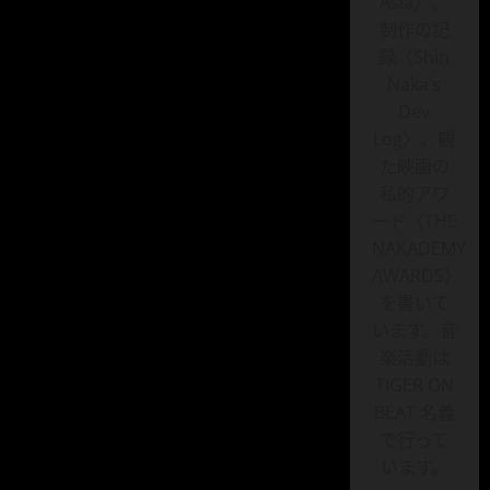
Asia〉、
Grab
初
制作の記
体
験
録〈Shin
で
空
Naka’s
港
Dev
か
ら
Log〉、観
ホ
テ
た映画の
ル
へ。
私的アワ
バ
ン
ード〈THE
コ
NAKADEMY
ク
移
AWARDS〉
動
が
を書いて
一
気
います。音
に
ラ
楽活動は
ク
TIGER ON
に
な
BEAT 名義
っ
た
で行って
話
に
います。
つ