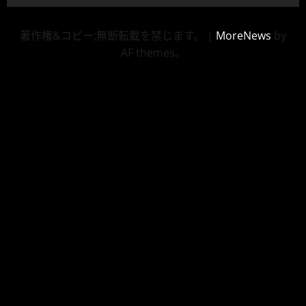
著作権&コピー;無断転載を禁じます。
|
MoreNews
by
AF themes。