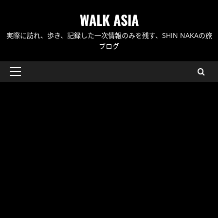
内
WALK ASIA
容
を
実際に訪れ、歩き、記録した一次情報のみを残す、SHIN NAKAの旅
ス
ブログ
キ
ッ
メ
プ
イ
ン
メ
ニ
ュ
ー