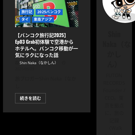
旅行記
2025バンコク
タイ
東南アジア
Shin
【バンコク旅行記2025】
Ep03 Grab初体験で空港から
Naka（な
ホテルへ。バンコク移動が一
かし
気にラクになった話
ん）
Shin Naka（なかしん）
2025/06/29
FUTON
旅ブロガーShin Naka（なか
RECORDS
し
Founder /
CEO。東
【バ
続きを読む
ン
京を拠点
コ
ク
に、旅の
旅
行
記録
記
2025】
〈Walk
Ep03