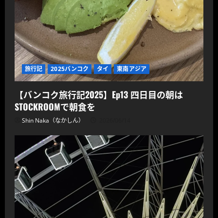
旅行記
2025バンコク
タイ
東南アジア
【バンコク旅行記2025】Ep13 四日目の朝は
STOCKROOMで朝食を
Shin Naka（なかしん）
2026/06/14