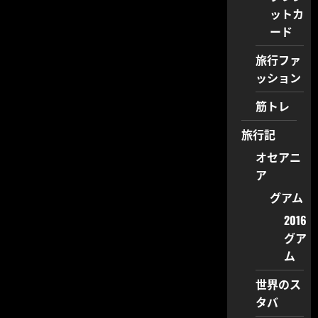
ットカ
ード
旅行ファ
ッション
筋トレ
旅行記
オセアニ
ア
グアム
2016
グア
ム
世界のス
タバ