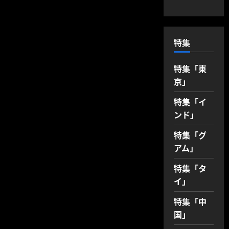
い
て
さ
ら
に
読
特集
む
特集「東
京」
特集「イ
ンド」
特集「グ
アム」
特集「タ
イ」
特集「中
国」