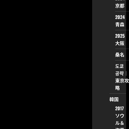
京都
2024
青森
2025
大阪
桑名
도쿄
공략｜
東京攻
略
韓国
2017
ソウ
ル＆