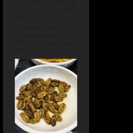
魚介から最高にいい出汁が出
てるので、〆にラーメンを追
加しました！
これは絶対に美味いラーメ
ン。筋肉を作るにはタンパク
質だけでなく、炭水化物も必
要です。