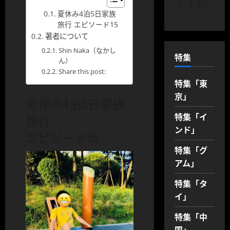
います。
夏休み4泊5日家族
旅行 エピソード15
著者について
Shin Naka（なかし
特集
ん）
Share this post:
特集「東
京」
夏休み4泊5日家族
特集「イ
旅行
ンド」
エピソード15
特集「グ
アム」
特集「タ
イ」
特集「中
国」