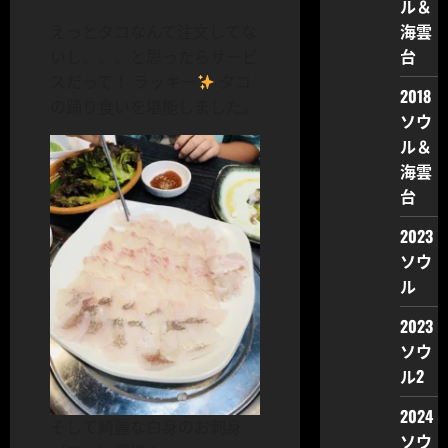
ル＆
海雲
えっとタコなんて注文してな
台
いし。。。と思ったらサービ
スだって！ ラッキー
タコ
2018
の踊り食いを堪能しました。
ソウ
ル＆
海雲
台
2023
ソウ
ル
2023
ソウ
ル2
2024
そして綺麗な白身のお刺身
ソウ