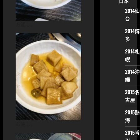
日本
2014仙
台
お通し。
2014博
多
2014札
幌
2014沖
縄
2015名
古屋
2015熱
海
お通し。
2015香