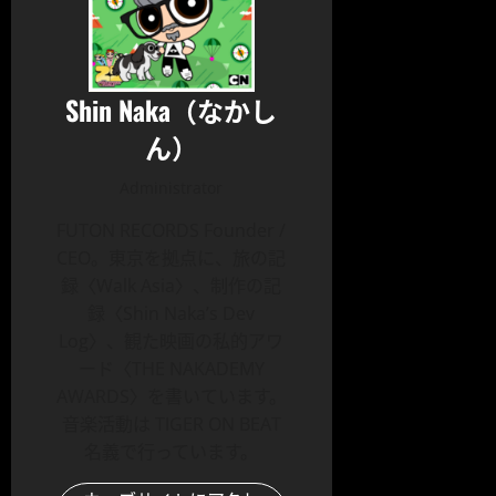
Shin Naka（なかし
ん）
Administrator
FUTON RECORDS Founder /
CEO。東京を拠点に、旅の記
録〈Walk Asia〉、制作の記
録〈Shin Naka’s Dev
Log〉、観た映画の私的アワ
ード〈THE NAKADEMY
AWARDS〉を書いています。
音楽活動は TIGER ON BEAT
名義で行っています。