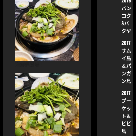
2016
バン
コク
&パ
タヤ
2017
サム
イ島
海鮮鍋登場！
＆パ
ンガ
ン島
2017
プー
ケッ
ト＆
ピピ
島