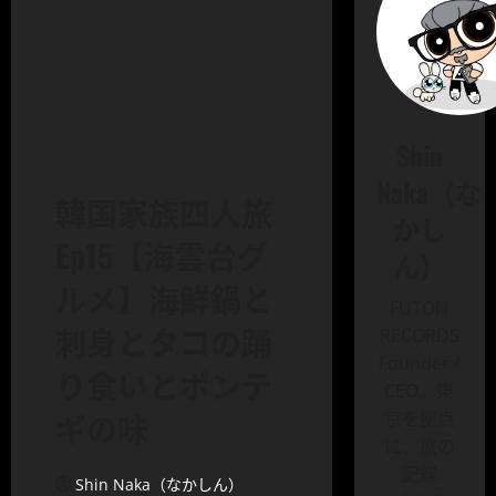
Shin
Naka（な
韓国家族四人旅
かし
Ep15【海雲台グ
ん）
ルメ】海鮮鍋と
FUTON
刺身とタコの踊
RECORDS
Founder /
り食いとポンテ
CEO。東
ギの味
京を拠点
に、旅の
記録
Shin Naka（なかしん）