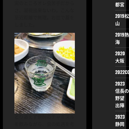
実のところオレ虫苦手だから
都宮
さ、凝視出来ないわ。こんな
2019松
至近距離で無理。お皿で蓋を
山
しました。
2019熱
海
2020
大阪
2022CO
2023
信長の
野望
出陣
2023
とりあえず焼酎のチャミスル
静岡
を飲みながら、虫の処遇を考