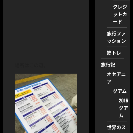
クレジ
ットカ
ード
旅行ファ
ッション
筋トレ
旅行記
場所はこの辺。
オセアニ
ア
グアム
2016
グア
ム
世界のス