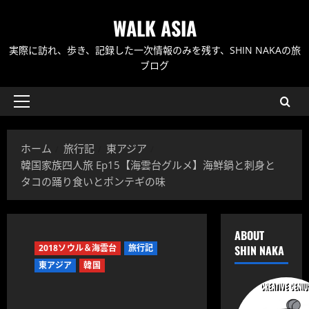
内
WALK ASIA
容
を
実際に訪れ、歩き、記録した一次情報のみを残す、SHIN NAKAの旅
ス
ブログ
キ
ッ
メ
プ
イ
ン
ホーム
旅行記
東アジア
メ
韓国家族四人旅 Ep15【海雲台グルメ】海鮮鍋と刺身と
ニ
タコの踊り食いとポンテギの味
ュ
ー
ABOUT
2018ソウル＆海雲台
旅行記
SHIN NAKA
東アジア
韓国