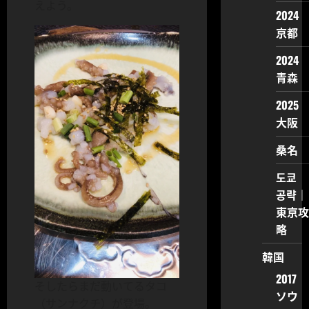
えよう。
2024
京都
2024
青森
2025
大阪
桑名
도쿄
공략｜
東京攻
略
韓国
2017
そしたらまだ動いてるタコ
ソウ
（サンナクチ）が登場。