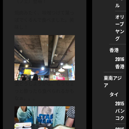
（フェ）登場！
ル
焼肉みたく、味噌つけて葉っ
オリ
ぱでくるんで食べました。美
ーブ
味し！
ヤン
グ
香港
2016
香港
東南アジ
虫どうしようかな。もうちょ
ア
っと酔ったら食べられるかも
タイ
なぁ。。。
2015
バン
コク