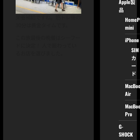
Apple製
品
栄養補給ですね。筋トレ後の
HomeP
30分は黄金タイムです。
mini
この旅最後の晩餐はシーフー
iPhone
ドに決定！ 人で賑わってい
SIM
るお店を選びました。
カ
ー
ド
MacBo
Air
MacBo
Pro
G-
SHOCK