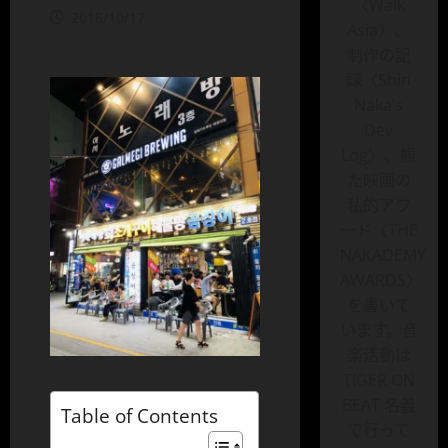
〈Walk
2018/10/17
Asia〉、
制作の記
録〈Shin
Naka’s
Dev
Log〉、観
た映画の
私的アワ
ード〈THE
NAKADEMY
AWARDS〉
を書いて
います。音
楽活動は
TIGER ON
BEAT 名義
Table of Contents
で行って