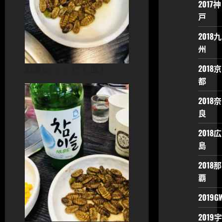
2017神
戸
2018九
州
2018京
お通し。。。げ！ 虫！
都
2018奈
良
2018広
島
2018那
覇
2019G
2019宇