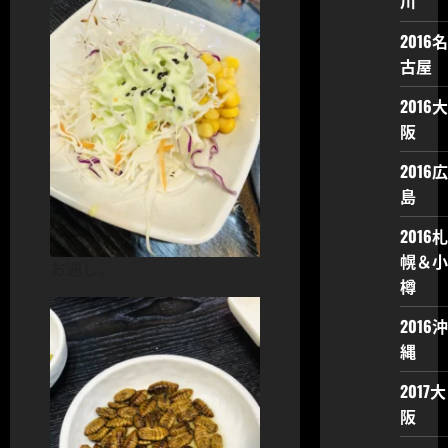
川
2016名
古屋
2016大
阪
2016広
島
2016札
幌＆小
お通し。
樽
2016沖
縄
2017大
阪