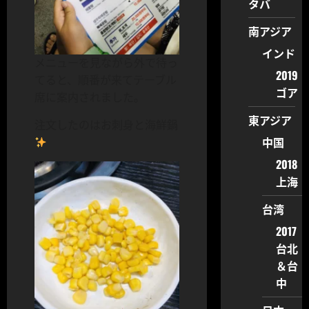
タバ
南アジア
インド
メニューを見ながら外で待っ
2019
てると、順番が来てテーブル
ゴア
席に案内されました。
東アジア
注文したのはお刺身と海鮮鍋
中国
2018
上海
台湾
2017
台北
＆台
中