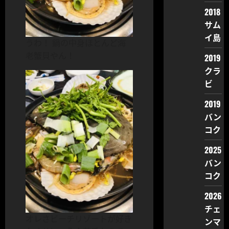
2018
サム
イ島
うわ！ 鍋の中身ほとんど海
老蟹貝やん！
2019
クラ
ビ
2019
バン
コク
2025
バン
コク
2026
チェ
オレさビーチリゾートが好き
ンマ