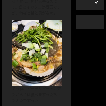
なくせに、魚介苦手なので
イ
す。魚とイカタコは得意です
が、海老と蟹と貝がなぁ。
でもね、ビーチリゾートに来
たからには食べますっ☆ちぃ
たん☆ですっ☆