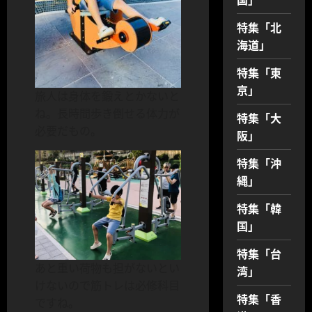
特集「北
海道」
特集「東
京」
旅人は身体を鍛えとかないと
ね。長時間歩き倒せる体力が
特集「大
必要だもの。
阪」
特集「沖
縄」
特集「韓
国」
特集「台
あと重い荷物も担がないとい
湾」
けないので筋トレは必修科目
特集「香
ですね。