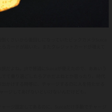
倒くさいから後回しになっていたビックカメラSuica
たらカードが届いた。またクレジットカードが増えて
だよね。JRで普通にSuicaが使えたので、ああいう
してて乗り過ごしたらアホだよねとか思ったり。時代
お出かけする時等に、チャージするのに人を待たせる
はチャージしてあげないといけないんだけども。
ャージ設定してあるのに、Suicaだけ手動でチャージ