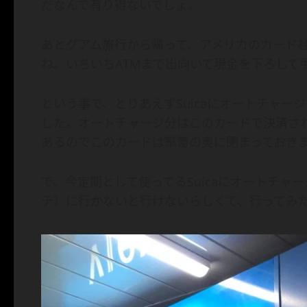
だなんで有り得ないでしょ。
あとグアム旅行から帰って、アメリカのカード
ね。いちいちATMまで出向いて現金を下ろして
という事で、とりあえずSuicaにオートチャ
した。オートチャージ分はこのカードで決済さ
あるのでこのカードは箪笥の奥に閉まっておき
で、今定期として使ってるSuicaにオートチャージ
テ）に行かないと行けないらしくて、行ってみ