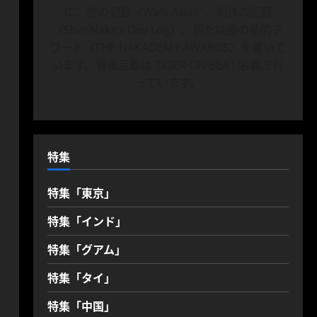
に、旅の記録〈Walk Asia〉、制作の記録
〈Shin Naka’s Dev Log〉、観た映画の私的ア
ワード〈THE NAKADEMY AWARDS〉を書いて
います。音楽活動は TIGER ON BEAT 名義で行
っています。
特集
特集「東京」
特集「インド」
特集「グアム」
特集「タイ」
特集「中国」