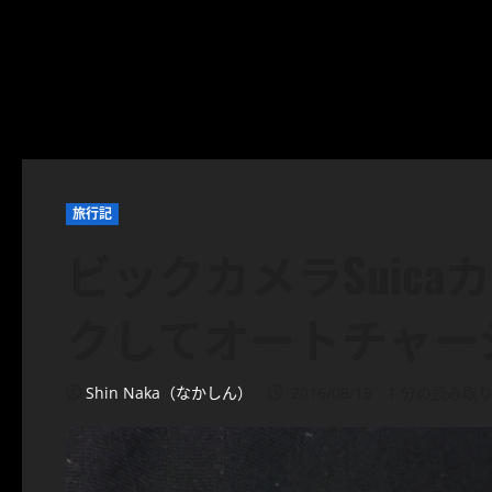
旅行記
ビックカメラSuica
クしてオートチャー
Shin Naka（なかしん）
2016/08/15
1 分の読み取