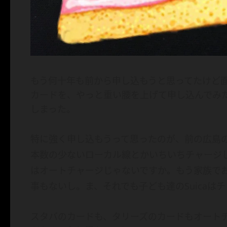
もう何十年も前から申し込もうと思ってたけど面
カードを、やっと重い腰を上げて申し込んでみ
しまった。
特に
強く
申し込もうって思ったのが、前の広島の旅
本数の少ないローカル線とかいちいちチャージ
はオートチャージじゃないですか。もう家族で
事もないし。ま、それでも子ども達のSuica
スタバのカードも、タリーズのカードもオートチ