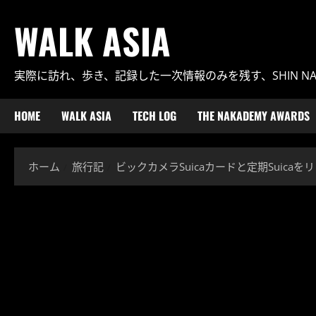
内
WALK ASIA
容
を
ス
実際に訪れ、歩き、記録した一次情報のみを残す、SHIN N
キ
ッ
プ
HOME
WALK ASIA
TECH LOG
THE NAKADEMY AWARDS
ホーム
旅行記
ビックカメラSuicaカードと定期Suic