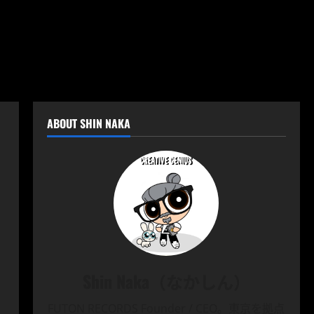
ABOUT SHIN NAKA
Shin Naka（なかしん）
FUTON RECORDS Founder / CEO。東京を拠点