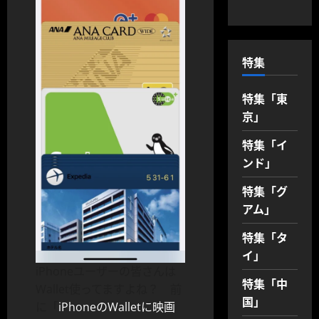
特集
特集「東
京」
特集「イ
ンド」
特集「グ
アム」
特集「タ
イ」
iPhoneユーザーの皆さんは
特集「中
Wallet使ってますよね？ 前
国」
に「
iPhone
の
Wallet
に映画