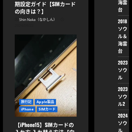
海雲
期設定ガイド【SIMカード
台
の向きは？】
Shin Naka（なかしん）
2018
2024/09/22
ソウ
ル＆
海雲
台
2023
ソウ
ル
2023
ソウ
旅行記
Apple製品
ル2
iPhone
SIMカード
2024
ソウ
【iPhone15】SIMカードの
ル