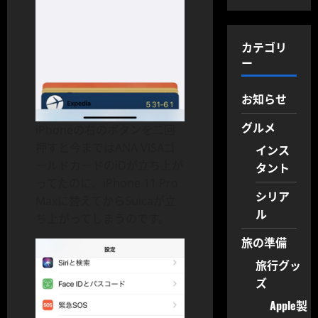
カテゴリ
ー
お知らせ
グルメ
iPhoneの右のボタンを二回
押すと今まではANA VISAゴ
インス
ールドカードのiDが立ち上が
タント
ってたのに、iPhone 11 Pro
シリア
Maxに替えてからSuicaが立
ル
ち上がってしまうのです。
旅の準備
旅行グッ
ズ
Apple製