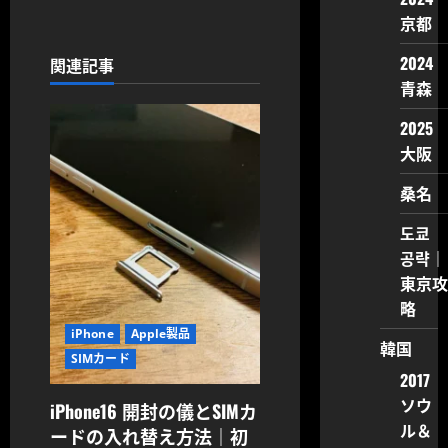
京都
ー
2024
関連記事
シ
青森
ョ
2025
大阪
ン
桑名
도쿄
공략｜
東京攻
略
iPhone
Apple製品
韓国
SIMカード
2017
ソウ
iPhone16 開封の儀とSIMカ
ル＆
ードの入れ替え方法｜初