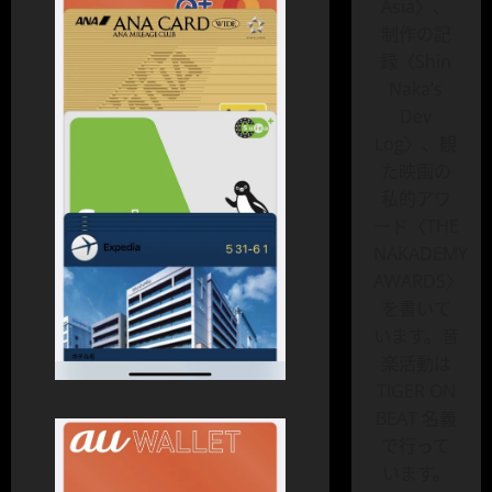
Asia〉、
制作の記
録〈Shin
Naka’s
Dev
Log〉、観
た映画の
私的アワ
ード〈THE
NAKADEMY
AWARDS〉
を書いて
います。音
楽活動は
TIGER ON
BEAT 名義
で行って
います。