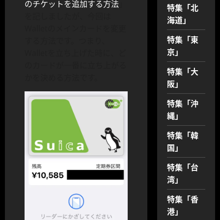
のチケットを追加する方法
」
特集「北
を記しましたが、今回は
海道」
Walletのメインカードを変更
特集「東
する方法です。つまり、
京」
Walletを立ち上げた時に、ど
のカードが一番に立ち上がる
特集「大
かを決める方法です。
阪」
特集「沖
縄」
特集「韓
国」
特集「台
湾」
特集「香
港」