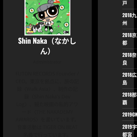
戸
2018九
州
2018京
Shin Naka（なかし
都
ん）
2018奈
良
Administrator
FUTON RECORDS Founder /
2018広
CEO。東京を拠点に、旅の記
島
録〈Walk Asia〉、制作の記
2018那
録〈Shin Naka’s Dev
覇
Log〉、観た映画の私的アワ
ード〈THE NAKADEMY
2019G
AWARDS〉を書いています。
2019宇
音楽活動は TIGER ON BEAT
都宮
名義で行っています。