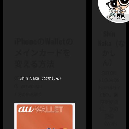
Shin
iPhoneのWalletの
Naka（な
メインカードを
かし
ん）
変える方法
FUTON
Shin Naka（なかしん）
RECORDS
2019/09/20
Founder /
1 分の読み取り
CEO。東
京を拠点
に、旅の
記録
〈Walk