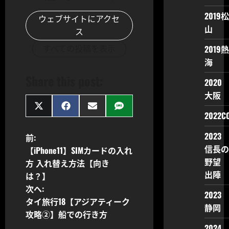
2019松
ウェブサイトにアクセ
山
ス
2019熱
すべての投稿を表示
海
Share this post:
2020
大阪
Share
Share
Share
Share
2022CO
on
on
on
on
X
Facebook
Email
SMS
(Twitter)
2023
投
前:
信長の
【iPhone11】SIMカードの入れ
稿
野望
方 入れ替え方法【向き
出陣
は？】
ナ
次へ:
2023
ビ
タイ旅行18【アジアティーク
静岡
攻略②】船での行き方
ゲ
2024