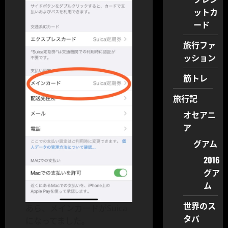
ットカ
ード
旅行ファ
ッション
筋トレ
旅行記
オセアニ
ア
グアム
2016
グア
ム
世界のス
あら、メインカードがSuica
タバ
になってました。