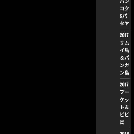
バン
コク
&パ
タヤ
2017
サム
イ島
＆パ
ンガ
ン島
2017
プー
ケッ
ト＆
ピピ
島
2018