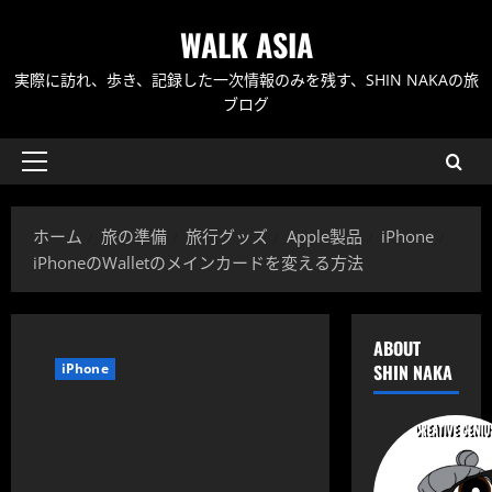
内
WALK ASIA
容
を
実際に訪れ、歩き、記録した一次情報のみを残す、SHIN NAKAの旅
ス
ブログ
キ
ッ
メ
プ
イ
ン
ホーム
旅の準備
旅行グッズ
Apple製品
iPhone
メ
iPhoneのWalletのメインカードを変える方法
ニ
ュ
ー
ABOUT
iPhone
SHIN NAKA