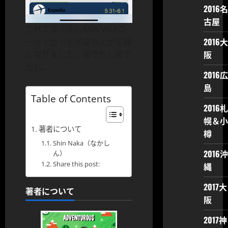
2016名
古屋
これで真っ先にANA VISAゴ
2016大
ールドカードが立ち上がる様
阪
になりました。めでたしめで
たし。
2016広
島
Table of Contents
2016札
幌＆小
著者について
樽
Shin Naka（なかし
2016沖
ん）
Share this post:
縄
2017大
著者について
阪
2017神