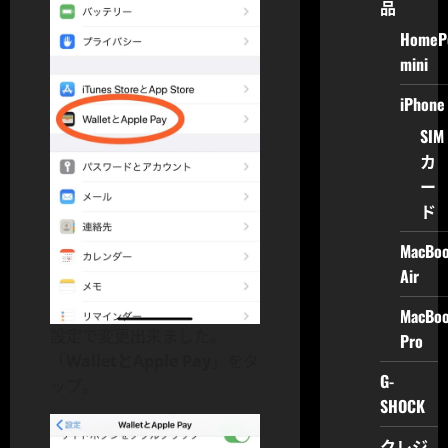
品
HomeP
mini
iPhone
SIM
カ
ー
ド
MacBo
Air
MacBo
設定で変更出来ました。
Pro
「
WalletとApple Pay
」をタ
G-
ップ。
SHOCK
クレジ