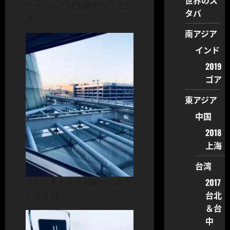
世界のス
ちなみに千駄木腰塚はこの辺
タバ
な。
南アジア
インド
2019
ゴア
東アジア
中国
2018
上海
台湾
2017
さて、そろそろ搭乗口に向か
台北
いますね。
＆台
中