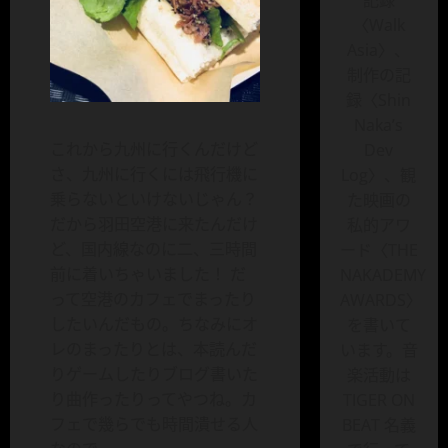
記録
〈Walk
Asia〉、
制作の記
録〈Shin
Naka’s
これから九州に行くんだけど
Dev
さ、九州に行くには飛行機に
Log〉、観
乗らないといけないじゃん？
た映画の
だから羽田空港に来たんだけ
私的アワ
ど、国内線なのに二、三時間
ード〈THE
前に着いちゃいました！ だ
NAKADEMY
って空港のカフェでまったり
AWARDS〉
したいんだもの。ちなみにオ
を書いて
レのまったりとは、本読んだ
います。音
りゲームしたりブログ書いた
楽活動は
り曲作ったりってやつね。カ
TIGER ON
フェで幾らでも時間潰せる人
BEAT 名義