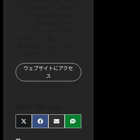
録〈Walk Asia〉、制作の記
録〈Shin Naka’s Dev
Log〉、観た映画の私的アワ
ード〈THE NAKADEMY
AWARDS〉を書いています。
音楽活動は TIGER ON BEAT
名義で行っています。
ウェブサイトにアクセ
ス
すべての投稿を表示
Share this post:
Share
Share
Share
Share
on
on
on
on
X
Facebook
Email
SMS
(Twitter)