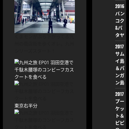
2016
バン
コク
&パ
タヤ
くまモンがぶら下がってる九
州の商店街を歩くオレ。九州
2017
シリーズスタート！
サム
イ島
＆パ
ンガ
ン島
2017
プー
東京右半分
ケッ
ト＆
ピピ