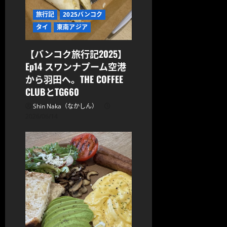
旅行記
2025バンコク
タイ
東南アジア
【バンコク旅行記2025】
Ep14 スワンナプーム空港
から羽田へ。THE COFFEE
CLUBとTG660
Shin Naka（なかしん）
2026/06/14