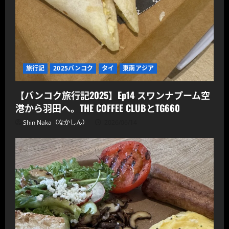
旅行記
2025バンコク
タイ
東南アジア
【バンコク旅行記2025】Ep14 スワンナプーム空
港から羽田へ。THE COFFEE CLUBとTG660
Shin Naka（なかしん）
2026/06/14