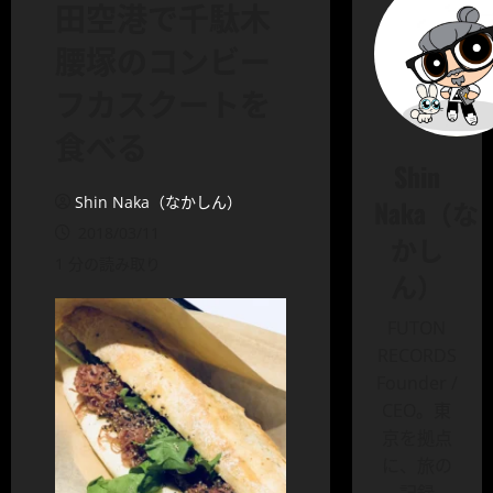
田空港で千駄木
腰塚のコンビー
フカスクートを
食べる
Shin
Shin Naka（なかしん）
Naka（な
2018/03/11
かし
1 分の読み取り
ん）
FUTON
RECORDS
Founder /
CEO。東
京を拠点
に、旅の