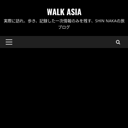
内
WALK ASIA
容
を
実際に訪れ、歩き、記録した一次情報のみを残す、SHIN NAKAの旅
ス
ブログ
キ
ッ
メ
プ
イ
ン
メ
ニ
ュ
ー