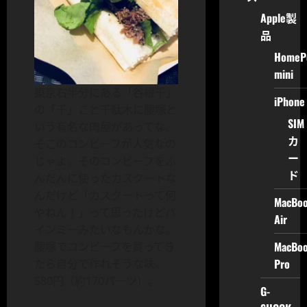
Apple製
品
HomeP
mini
東京右半分にある「谷根千」
iPhone
の「千」こと千駄木に腰塚と
SIM
いう有名な肉屋があってな、
カ
そこのコンビーフが人気なの
ー
じゃよ。そのコンビーフをふ
ド
んだんに使ったカスクートな
んだけど「カスクートって何
MacBo
やねん！」って思ったけどバ
Air
インミーみたいなもんかな。
MacBo
腰塚でコンビーフを買ってき
Pro
たら自分で作れそうな味。
580円（約170パーツ）。
G-