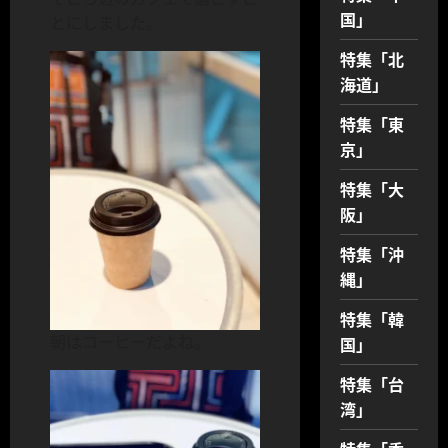
国」
とにしました。
特集「北
海道」
特集「東
京」
特集「大
阪」
特集「沖
縄」
特集「韓
朝はコーヒーだよね。
国」
特集「台
湾」