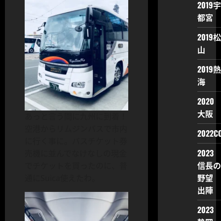
2019宇
都宮
2019松
山
2019熱
海
2020
大阪
あっと言う間に九州に到着！
空港からリムジンバスで市内
2022CO
に行く事に。バスチケット券
2023
売機に並んでなけなしの現金
信長の
でチケットを買ったのに、普
野望
通にSuica使えたわ。
出陣
2023