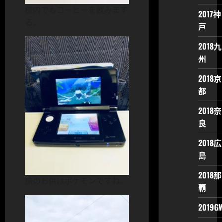
機内でもコーヒーを飲みます
2017神
る。
戸
2018九
州
2018京
都
2018奈
良
2018広
島
2018那
旅のお供はポケモンですね。
覇
2019G