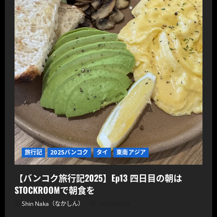
旅行記
2025バンコク
タイ
東南アジア
【バンコク旅行記2025】Ep13 四日目の朝は
STOCKROOMで朝食を
Shin Naka（なかしん）
2026/06/14