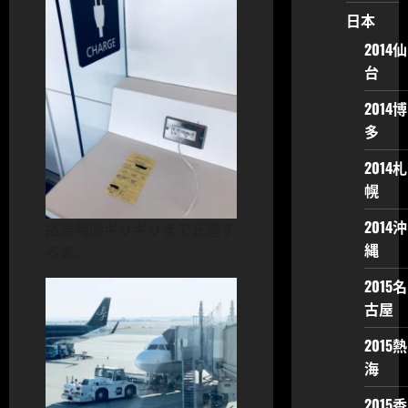
日本
2014仙
台
2014博
多
2014札
幌
2014沖
搭乗時間ギリギリまで充電す
縄
る派。
2015名
古屋
2015熱
海
2015香