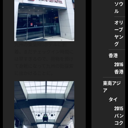
ソウ
ル
オリ
ーブ
ヤン
グ
九州の東急REIホテルに到
着。まだチェックイン時間に
香港
は早すぎるので、荷物を預け
2016
て身軽になって九州の街探索
香港
に出かけることに。
東南アジ
ア
タイ
2015
バン
コク