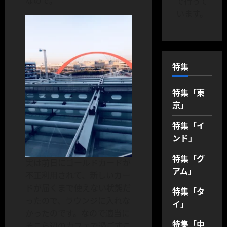
なので。
で行って
います。
特集
特集「東
京」
特集「イ
ンド」
特集「グ
実は前日にゴールドカードが
アム」
不正利用されて、新しいカー
ドが届くまで使えない状態だ
特集「タ
ったので、ラウンジに入れな
イ」
かったのです。なので適当に
特集「中
そこら辺のカフェで過ごすこ