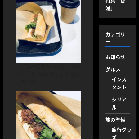
特集「香
港」
カテゴリ
ー
お知らせ
「千駄木腰塚のコンビーフカ
グルメ
スクート（長い！）」を注文
インス
しました。
タント
シリア
ル
旅の準備
旅行グッ
ズ