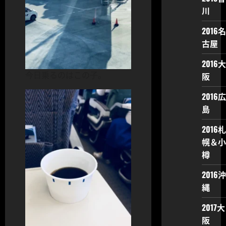
川
2016名
古屋
2016大
今日乗るのはこの子。
阪
2016広
島
2016札
幌＆小
樽
2016沖
縄
2017大
阪