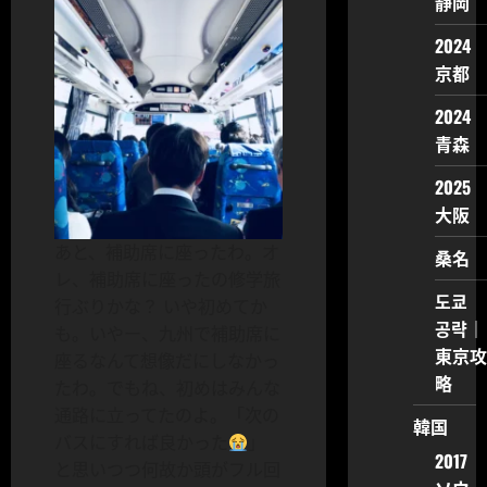
静岡
2024
京都
2024
青森
2025
大阪
あと、補助席に座ったわ。オ
桑名
レ、補助席に座ったの修学旅
도쿄
行ぶりかな？ いや初めてか
공략｜
も。いやー、九州で補助席に
東京攻
座るなんて想像だにしなかっ
略
たわ。でもね、初めはみんな
通路に立ってたのよ。「次の
韓国
バスにすれば良かった
」
2017
と思いつつ何故か頭がフル回