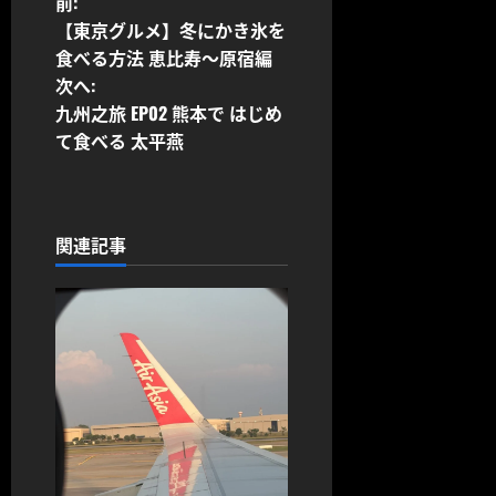
投
前:
【東京グルメ】冬にかき氷を
稿
食べる方法 恵比寿〜原宿編
次へ:
ナ
九州之旅 EP02 熊本で はじめ
ビ
て食べる 太平燕
ゲ
ー
関連記事
シ
ョ
ン