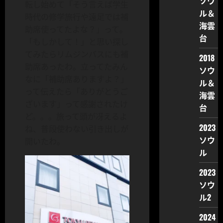
ソウ
転し始めて「そう言えば学生
ル＆
時代の修学旅行や遠足では補
海雲
助席使ってたよな？」って。
台
「もしかして！」と思い探し
てみたらリムジンバスにも補
2018
助席あったわ。立ってたみん
ソウ
なに「補助席ありますよ？」
ル＆
って伝えたら「ありがとうご
海雲
ざいます」って感謝されたけ
台
ど。。。旅って頭が冴えるよ
2023
ね、普段使わない引き出しが
ソウ
開いたわ。
ル
2023
ソウ
ル2
2024