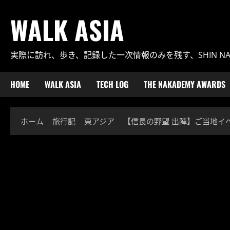
内
WALK ASIA
容
を
ス
実際に訪れ、歩き、記録した一次情報のみを残す、SHIN N
キ
ッ
プ
HOME
WALK ASIA
TECH LOG
THE NAKADEMY AWARDS
ホーム
旅行記
東アジア
【信長の野望 出陣】ご当地イベ