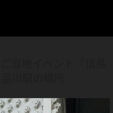
】ご当地イベント「信長
 品川駅の場所
り