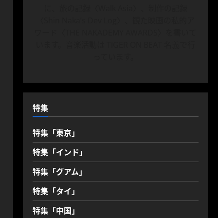
に、旅の記録〈Walk Asia〉、制作の記録
〈Shin Naka’s Dev Log〉、観た映画の私的ア
ワード〈THE NAKADEMY AWARDS〉を書いて
います。音楽活動は TIGER ON BEAT 名義で行
っています。
特集
特集「東京」
特集「インド」
特集「グアム」
特集「タイ」
特集「中国」