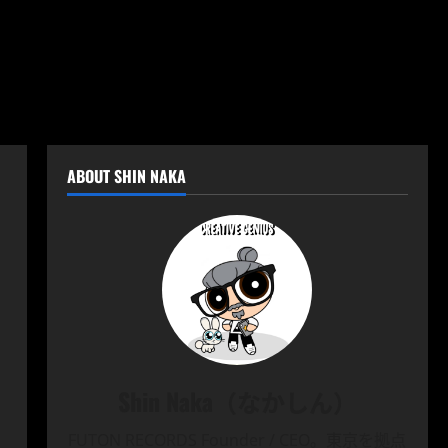
ABOUT SHIN NAKA
Shin Naka（なかしん）
FUTON RECORDS Founder / CEO。東京を拠点