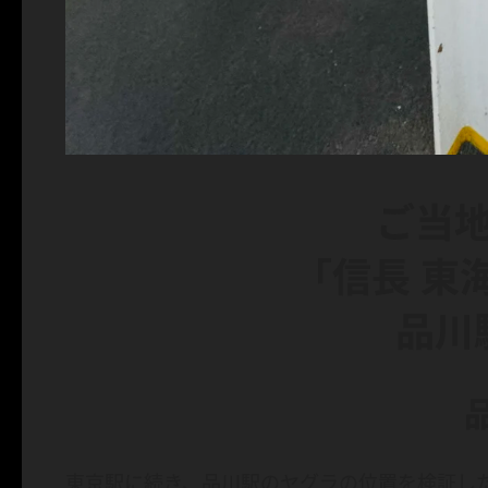
ご当
「信長 東
品川
東京駅に続き、品川駅のヤグラの位置を検証し