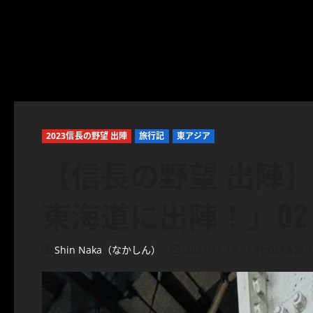
2023信長の野望 出陣
旅行記
東アジア
【信長の野望 出陣
東海道に出陣！」02
Shin Naka（なかしん）
2023/11/17
1 分の読み取