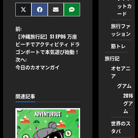
ットカ
Share
Share
Share
Share
ード
on
on
on
on
X
Facebook
Email
SMS
旅行ファ
(Twitter)
投
前:
ッション
【沖縄旅行記】S1 EP06 万座
稿
ビーチでアクティビティ ドラ
筋トレ
ゴンボートで本気遊び始動！
ナ
旅行記
次へ:
ビ
今日のカオマンガイ
オセアニ
ア
ゲ
グアム
ー
2016
関連記事
グア
シ
ム
ョ
世界のス
タバ
ン