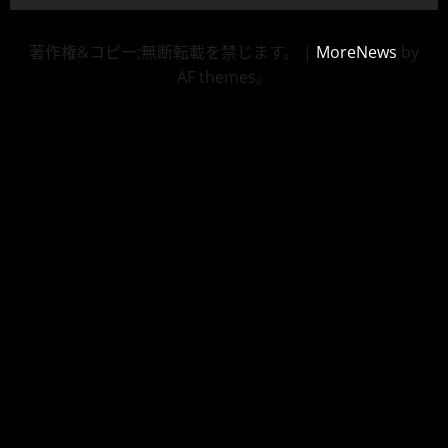
著作権&コピー;無断転載を禁じます。
|
MoreNews
by
AF themes。