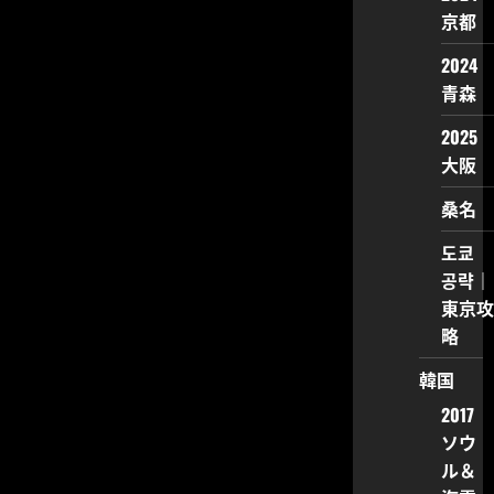
京都
2024
青森
2025
大阪
桑名
도쿄
공략｜
東京攻
略
韓国
2017
ソウ
ル＆