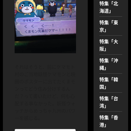
特集「北
海道」
特集「東
京」
特集「大
阪」
特集「沖
それはそうと、前にケマモト
縄」
村のご当地妖怪ケマモンと映
特集「韓
画のポスターに出てたくまモ
国」
ンってどう住み分けするん
だ？って書いたけど、何も心
特集「台
配する事なかった。妖怪ウォ
湾」
ッチからめっちゃ九州のパワ
特集「香
ーを感じる。
港」