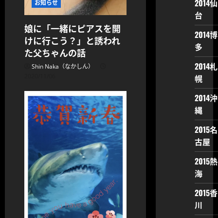
2014仙
お知らせ
台
娘に「一緒にピアスを開
2014博
けに行こう？」と誘われ
多
た父ちゃんの話
2014札
Shin Naka（なかしん）
2020/11/06
幌
2014沖
縄
2015名
古屋
2015熱
海
2015香
川