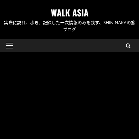
内
WALK ASIA
容
を
実際に訪れ、歩き、記録した一次情報のみを残す、SHIN NAKAの旅
ス
ブログ
キ
ッ
メ
プ
イ
ン
メ
ニ
ュ
ー