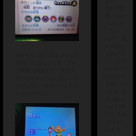
Asia〉、
制作の記
録〈Shin
Naka’s
Dev
Log〉、観
た映画の
私的アワ
坊ちゃん（６）妖怪ウォッチ
ード〈THE
2本家クリアしました。プレ
NAKADEMY
イ時間65時間33分。未就学
AWARDS〉
児にしては上手いと思う。父
を書いて
ちゃんなんてまだウォッチラ
います。音
ンクDなのに！
楽活動は
TIGER ON
BEAT 名義
で行って
います。