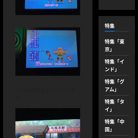
特集
特集「東
京」
特集「イ
ンド」
特集「グ
アム」
アニメと同じエンディング
だ。
特集「タ
イ」
特集「中
国」