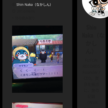
Shin Naka（なかしん）
2014/08/06
1 分の読み取り
Shin
Naka（な
かし
ん）
FUTON
RECORDS
Founder /
CEO。東
京を拠点
に、旅の
記録
〈Walk