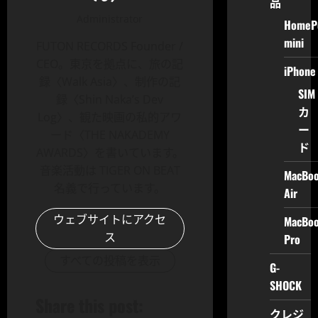
品
Administrator
HomeP
mini
FUTON RECORDS Founder /
CEO。東京を拠点に、旅の記
iPhone
録〈Walk Asia〉、制作の記
SIM
録〈Shin Naka’s Dev
カ
Log〉、観た映画の私的アワ
ー
ード〈THE NAKADEMY
ド
AWARDS〉を書いています。
音楽活動は TIGER ON BEAT
MacBo
名義で行っています。
Air
ウェブサイトにアクセ
MacBo
ス
Pro
すべての投稿を表示
G-
SHOCK
Share this post:
クレジ