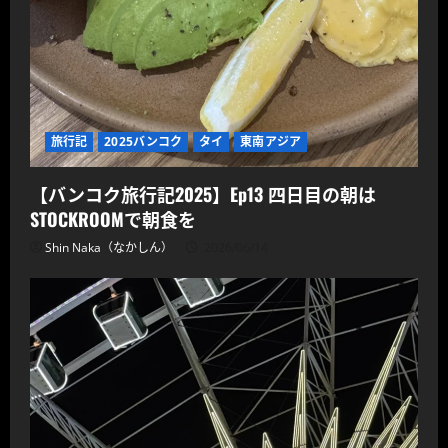
旅行記
2025バンコク
タイ
東南アジア
【バンコク旅行記2025】Ep13 四日目の朝は
STOCKROOMで朝食を
Shin Naka（なかしん）
2026/06/14