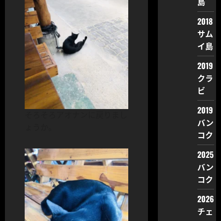
島
2018
サム
イ島
2019
クラ
ビ
2019
そろそろアオナンに戻りまし
バン
ょうか。
コク
2025
バン
コク
2026
チェ