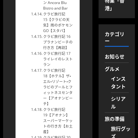
特集「香
ン Ancora Blu
港」
Bistro and Bar
クラビ旅行記
15【クラビの天
気】雨のポケモン
GO【スタバ】
カテゴリ
クラビ旅行記 16
ー
プラナンビーチの
行き方【再訪】
クラビ旅行記 17
お知らせ
ライレイのレスト
ラン
グルメ
クラビ旅行記
18【ホテル】ザ・
インス
エル・リゾート・ク
タント
ラビのプールとフ
ィットネスセンタ
シリア
ー【アオナンビー
チ】
ル
クラビ旅行記
19【アオナン】
旅の準備
スーパーマーケッ
トの行き方【お土
旅行グッ
産】
ズ
クラビ旅行記 20