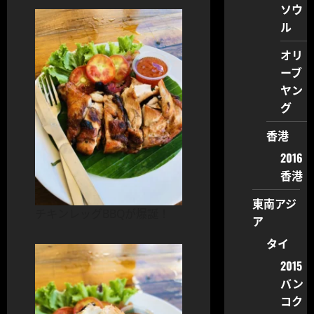
ソウ
ル
オリ
ーブ
ヤン
グ
香港
2016
香港
東南アジ
チキンレッグBBQが爆誕！
ア
タイ
2015
バン
コク