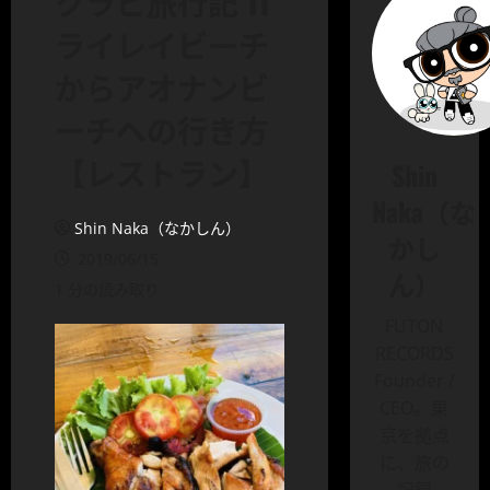
クラビ旅行記 11
ライレイビーチ
からアオナンビ
ーチへの行き方
【レストラン】
Shin
Naka（な
Shin Naka（なかしん）
かし
2019/06/15
ん）
1 分の読み取り
FUTON
RECORDS
Founder /
CEO。東
京を拠点
に、旅の