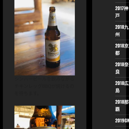
2017神
戸
2018九
州
2018京
都
2018奈
良
シンハービールを飲みながら
2018広
チキンレッグBBQが焼けるの
島
を待ちます。
2018那
覇
2019G