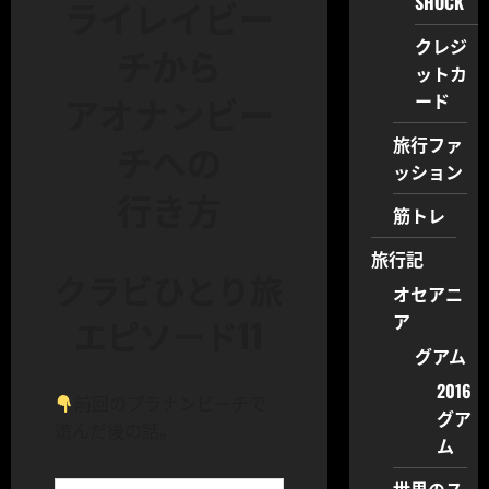
SHOCK
ライレイビー
クレジ
チから
ットカ
ード
アオナンビー
旅行ファ
チへの
ッション
行き方
筋トレ
旅行記
クラビひとり旅
オセアニ
ア
エピソード11
グアム
2016
前回のプラナンビーチで
グア
遊んだ後の話。
ム