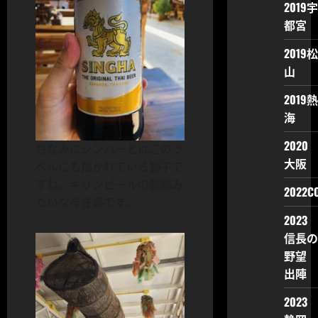
2019宇
都宮
2019松
山
2019熱
海
2020
ちなみにシンハーとはこのラ
大阪
ベルにも描かれている獅子で
すね。キリンビールの麒麟み
2022CO
たいな存在感です。
2023
信長の
野望
出陣
2023