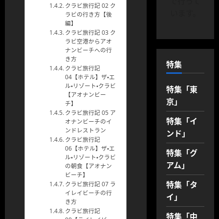
で行って
クラビ旅行記 02 ク
います。
ラビの行き方【後
編】
クラビ旅行記 03 ク
ラビ空港からアオ
ナンビーチへの行
き方
特集
クラビ旅行記
04【ホテル】ザ・エ
ル・リゾート・クラビ
特集「東
【アオナンビー
京」
チ】
クラビ旅行記 05 ア
特集「イ
オナンビーチのイ
ンドレストラン
ンド」
クラビ旅行記
06【ホテル】ザ・エ
特集「グ
ル・リゾート・クラビ
アム」
の朝食【アオナン
ビーチ】
特集「タ
クラビ旅行記 07 ラ
イレイビーチの行
イ」
き方
クラビ旅行記
特集「中