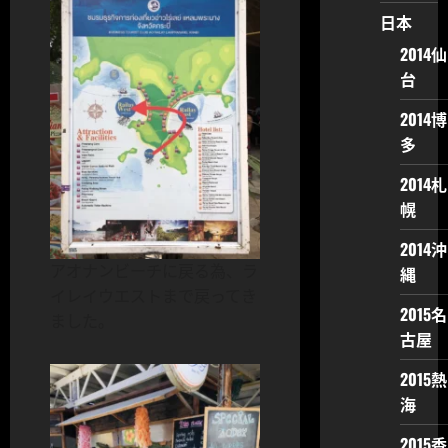
日本
2014仙
台
2014博
多
2014札
幌
2014沖
アオナンビーチに戻る為、ラ
縄
イレイウエストまで戻ってき
2015名
ました。
古屋
2015熱
海
2015香