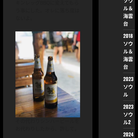
ソウ
キンレッグBBQに変えてもら
ル＆
う事にした。オレに落ち度は
海雲
ないよ。
台
2018
ソウ
ル＆
海雲
台
2023
ソウ
ル
2023
ソウ
その代わりシンハービールを
ル2
お代わりしたから、許して。
2024