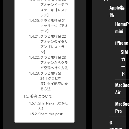
アオナンビーチで
Apple製
ステーキ【レスト
品
ラン】
クラビ旅行記 21
HomeP
マッサージ【アオ
mini
ナン】
クラビ旅行記 22
iPhone
アオナンのイタリ
アン【レストラ
SIM
ン】
クラビ旅行記 23
カ
アオナンからクラ
ー
ビ空港へ行く方法
ド
クラビ旅行記
24【クラビ空
MacBo
港】タイ航空に乗
る方法
Air
著者について
MacBo
Shin Naka（なかし
ん）
Pro
Share this post:
G-