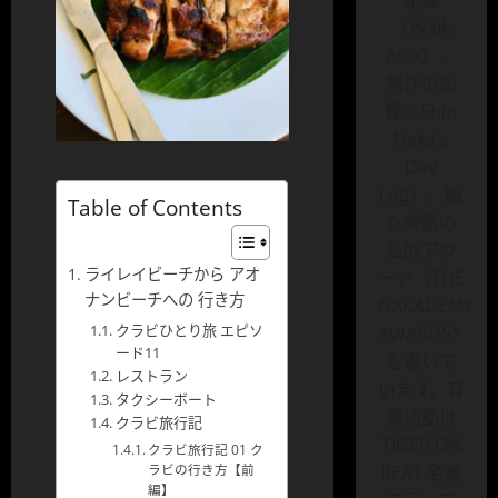
記録
〈Walk
Asia〉、
制作の記
録〈Shin
Naka’s
Dev
Log〉、観
Table of Contents
た映画の
私的アワ
ライレイビーチから アオ
ード〈THE
ナンビーチへの 行き方
NAKADEMY
クラビひとり旅 エピソ
AWARDS〉
ード11
を書いて
レストラン
います。音
タクシーボート
楽活動は
クラビ旅行記
TIGER ON
クラビ旅行記 01 ク
BEAT 名義
ラビの行き方【前
編】