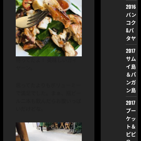
2016
バン
コク
&パ
タヤ
2017
サム
待ってたよ！ 美味しいガイ
イ島
ヤーン。
＆パ
ンガ
思ってたよりもボリューミー
ン島
で満足でした。まぁ、瓶ビー
ル二本も飲んだらお腹いっぱ
2017
いだけどな。
プー
ケッ
ト＆
ピピ