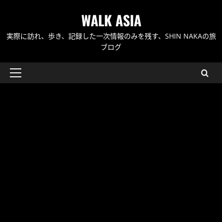
内
WALK ASIA
容
を
実際に訪れ、歩き、記録した一次情報のみを残す、SHIN NAKAの旅
ス
ブログ
キ
ッ
メ
プ
イ
ン
メ
ニ
ュ
ー