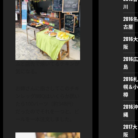
川
2016名
古屋
2016大
阪
2016広
ふと店先で焼いてるチキンが
島
気になる。
2016札
幌＆小
お姉さんに指さしてこのチキ
樽
ンレッグBBQはいくらか訊い
たら100バーツ（約348円）
2016沖
だったのでそれを一つと、ビ
縄
ールを一本注文しました。
2017大
阪