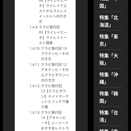
08【ライレイビー
国」
チ】ライレイウエ
ストからライレイ
特集「北
イーストへの行き
方
海道」
クラビ旅行記
09【ライレイビー
特集「東
チ】ライレイイー
京」
スト探索
クラビ旅行記 10
プラナンビーチの
特集「大
行き方
阪」
クラビ旅行記 12
アオナンビーチか
特集「沖
らクラビタウンへ
縄」
の行き方
クラビ旅行記
13【クラビタウ
特集「韓
ン】ナイトマーケ
国」
ットとソンテウ乗
り場
特集「台
クラビ旅行記
14【アオナンビ
湾」
ーチ】シーフード
おすすめレストラ