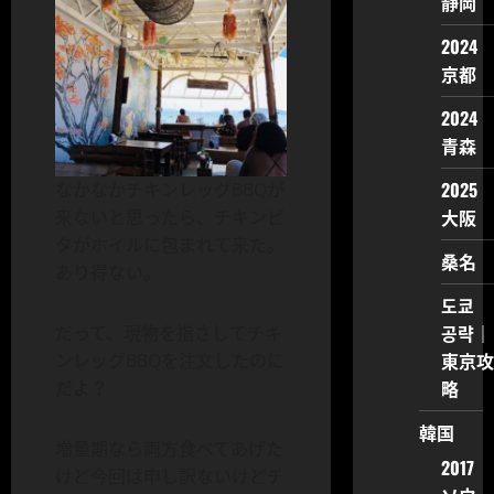
静岡
2024
京都
2024
青森
2025
なかなかチキンレッグBBQが
大阪
来ないと思ったら、チキンピ
タがホイルに包まれて来た。
桑名
あり得ない。
도쿄
공략｜
だって、現物を指さしてチキ
東京攻
ンレッグBBQを注文したのに
略
だよ？
韓国
増量期なら両方食べてあげた
2017
けど今回は申し訳ないけどチ