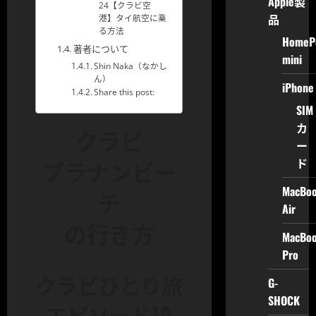
Apple製
24【クラビ空
品
港】タイ航空に乗
る方法
HomeP
著者について
mini
Shin Naka（なかし
ん）
iPhone
Share this post:
SIM
カ
クラビ
ー
プラナンビー
ド
MacBo
チ
Air
の行き方
MacBo
Pro
クラビひとり旅
G-
SHOCK
エピソード10