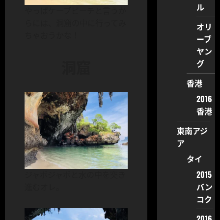
ル
やっぱケーブビーチと言うか
らには、洞窟の中に行ってみ
オリ
ちゃおうかな！
ーブ
ヤン
洞窟
グ
香港
2016
香港
東南アジ
ア
タイ
2015
ジャボジャボと水の中を突き
バン
進むオレ。
コク
2016