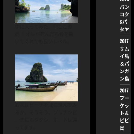
バン
コク
&パ
中に入ってみた。何ここ最
タヤ
高！ オレが死んだら骨を撒
2017
いてくれても良いレベル。
サム
イ島
＆パ
ンガ
ン島
2017
プー
お次はビーチを北に進んでみ
ケッ
るか。そうそう、プラナンビ
ト＆
ーチにもタクシーボートは通
ピピ
ってます。
島