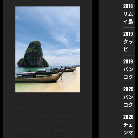
2018
サム
イ島
2019
クラ
ビ
2019
バン
コク
2025
けど、ここはライレイビーチ
バン
に比べて人が少ない（印象）
コク
なので、人数が集まるまで出
2026
発しないタクシーボートは、
チェ
ライレイビーチで乗った方が
ンマ
回転率が良いかもと思うので