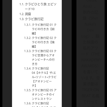
〈Walk
クラビひとり旅 エピソ
Asia〉、
ード10
制作の記
洞窟
録〈Shin
クラビ旅行記
Naka’s
クラビ旅行記 01 ク
ラビの行き方【前
Dev
編】
Log〉、観
クラビ旅行記 02 ク
た映画の
ラビの行き方【後
編】
私的アワ
クラビ旅行記 03 ク
ード〈THE
ラビ空港からアオ
NAKADEMY
ナンビーチへの行
き方
AWARDS〉
クラビ旅行記
を書いて
04【ホテル】ザ・エ
ル・リゾート・クラビ
います。音
【アオナンビー
楽活動は
チ】
TIGER ON
クラビ旅行記 05 ア
オナンビーチのイ
BEAT 名義
ンドレストラン
で行って
クラビ旅行記