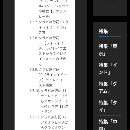
います。
06【ホテル】ザ・エ
ル・リゾート・クラビ
の朝食【アオナン
ビーチ】
クラビ旅行記 07 ラ
イレイビーチの行
特集
き方
クラビ旅行記
08【ライレイビー
特集「東
チ】ライレイウエ
京」
ストからライレイ
イーストへの行き
特集「イ
方
クラビ旅行記
ンド」
09【ライレイビー
チ】ライレイイー
特集「グ
スト探索
アム」
クラビ旅行記 11
ライレイビーチか
らアオナンビーチ
特集「タ
への行き方【レス
イ」
トラン】
クラビ旅行記 12
特集「中
アオナンビーチか
国」
らクラビタウンへ