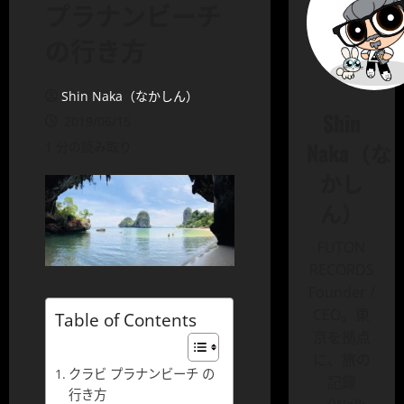
プラナンビーチ
の行き方
Shin Naka（なかしん）
Shin
2019/06/15
Naka（な
1 分の読み取り
かし
ん）
FUTON
RECORDS
Founder /
CEO。東
Table of Contents
京を拠点
に、旅の
クラビ プラナンビーチ の
記録
行き方