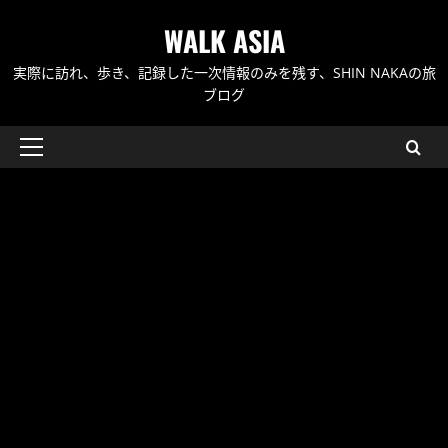
内
WALK ASIA
容
を
実際に訪れ、歩き、記録した一次情報のみを残す、SHIN NAKAの旅
ス
ブログ
キ
ッ
メ
プ
イ
ン
メ
ニ
ュ
ー