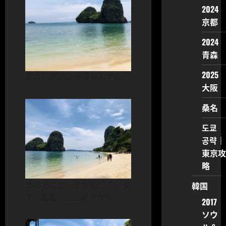
2024
京都
2024
青森
2025
面白い形の岩が浮かんでる。
大阪
桑名
도쿄
공략｜
東京攻
略
北の方にビーチが続いていま
韓国
す。ああ、ここ好きかも。
2017
ソウ