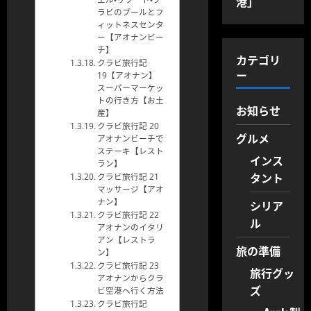
港」
ラビのプールとフ
ィットネスセンタ
ー【アオナンビー
チ】
カテゴリ
クラビ旅行記
ー
19【アオナン】
スーパーマーケッ
トの行き方【お土
お知らせ
産】
クラビ旅行記 20
グルメ
アオナンビーチで
ステーキ【レスト
インス
ラン】
タント
クラビ旅行記 21
マッサージ【アオ
ナン】
シリア
クラビ旅行記 22
ル
アオナンのイタリ
アン【レストラ
旅の準備
ン】
クラビ旅行記 23
旅行グッ
アオナンからクラ
ズ
ビ空港へ行く方法
クラビ旅行記