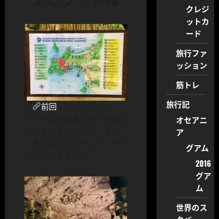
クレジ
ットカ
ード
旅行ファ
ッション
筋トレ
旅行記
「
前回
」のライレイイー
ストの南の端まで歩いた後の
オセアニ
つづき。プラナン・ケーブ・ビ
ア
ーチ（以下プラナンビーチ）
グアム
に向かいますね。
2016
グア
ム
世界のス