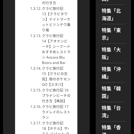
の行き方
クラビ旅行記
特集「北
13【クラビタウ
海道」
ン】ナイトマーケ
ットとソンテウ乗
特集「東
り場
クラビ旅行記
京」
14【アオナンビ
ーチ】シーフード
特集「大
おすすめレストラ
阪」
ン Ancora Blu
Bistro and Bar
特集「沖
クラビ旅行記
15【クラビの天
縄」
気】雨のポケモン
GO【スタバ】
特集「韓
クラビ旅行記 16
国」
プラナンビーチの
行き方【再訪】
特集「台
クラビ旅行記 17
ライレイのレスト
湾」
ラン
クラビ旅行記
特集「香
18【ホテル】ザ・
エル・リゾート・ク