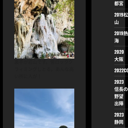
都宮
2019松
山
2019熱
海
2020
大阪
裏手が岩山です。皆ロックク
ラィミングしとる。あんな高
2022CO
い所に人が！
2023
信長の
野望
出陣
2023
静岡