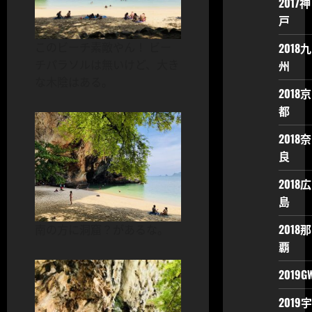
2017神
戸
2018九
このビーチ素敵やん！ ビー
州
チパラソルは無いけど、大き
な木陰はある。
2018京
都
2018奈
良
2018広
島
2018那
南の方に洞窟？があるな。
覇
2019G
2019宇