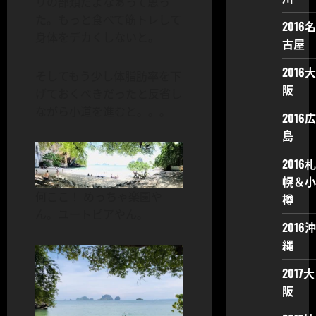
リの部類だよなぁって思っ
た。もっと食べて筋トレして
2016名
身体をデカくしないと。
古屋
2016大
そしてもう少し体脂肪率を下
阪
げておくべきだったと反省し
ながら小道を進むと。。。
2016広
島
2016札
幌＆小
何ここ！ めっちゃ楽園や
樽
ん。ユートピアやん。
2016沖
縄
2017大
阪