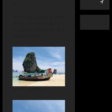
イ
す。
もちろん急ぐ必要もないなら
プラナンビーチでも良いし、
そこは自分で決める所。旅は
自由なんだから。
おや？ この船は！