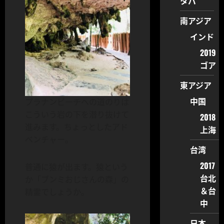
タバ
南アジア
インド
2019
ゴア
東アジア
中国
プラナンビーチへの道のりは
こういう岩の下を潜り抜けて
2018
進みます。ちょっとしたアド
上海
ベンチャー。
台湾
2017
普通に猿が出ます。猿という
台北
か「ブンミおじさんの森」の
＆台
精霊でしょうか。
中
日本