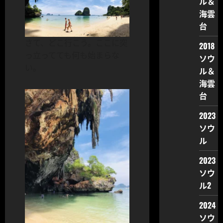
ル＆
海雲
台
さて、どこ行こう。ここに突
2018
っ立ってても何も始まらな
ソウ
い。
ル＆
海雲
台
2023
ソウ
ル
2023
ソウ
ル2
2024
ソウ