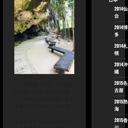
2014仙
台
2014博
多
2014札
幌
2014沖
縄
ここでさ、西洋人のお兄さん
2015名
に「写真撮って？」って頼ま
古屋
れて撮ったら、自分のも撮っ
てくれたんだけどお互い上半
2015熱
身裸であっちはムッキムキ。
海
2015香
写真を見てオレなんかガリガ
川