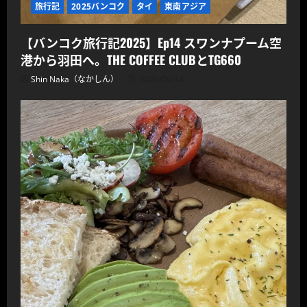
旅行記
2025バンコク
タイ
東南アジア
【バンコク旅行記2025】Ep14 スワンナプーム空
港から羽田へ。THE COFFEE CLUBとTG660
Shin Naka（なかしん）
2026/06/14