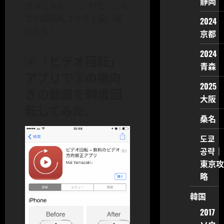
静岡
ダメじゃん。。。けど、これ
で90度回転させると良い感
2024
じかも！
京都
2024
④「ビデオ回転」
青森
アプリで③の横向
2025
きの動画を90度回
大阪
転してみた。
桑名
도쿄
공략｜
東京攻
略
韓国
2017