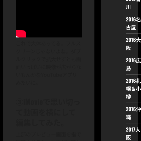
川
2016名
古屋
2016大
これで大体あってる。フルス
阪
クリーンじゃないよね。ダブ
ルクリックで拡大せずとも画
2016広
面いっぱいに映像が広がらな
島
いもんかなYouTubeアプリ
2016札
みたいに。
幌＆小
樽
③iMovieで思い切っ
2016沖
て動画を横にして
縄
編集してみた。
2017大
上部のプレビュー画面を指で
阪