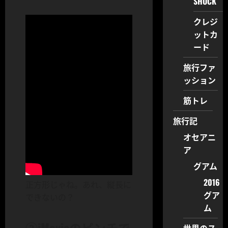
SHOCK
クレジ
ットカ
ード
旅行ファ
ッション
筋トレ
旅行記
オセアニ
ア
グアム
2016
正方形じゃね。あれ、縦長に
グア
できないの？
ム
②iMovieのピンチで