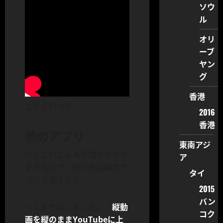
ソウ
ル
オリ
ーブ
ヤン
グ
香港
上手く行った。。。
2016
香港
他のアプリ
東南アジ
けどこれじゃあ手間がかかり
ア
すぎるので、他の動画編集ア
タイ
プリを探すかな。。。
2015
バン
って事で探しました。「
縦動
コク
画を縦のままYouTubeに上