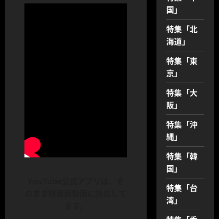
国」
特集「北
海道」
特集「東
京」
特集「大
阪」
特集「沖
縄」
特集「韓
国」
YouTube公式アプリは、そ
特集「台
のまま縦画面動画に対応して
湾」
ます。