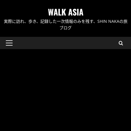
内
WALK ASIA
容
を
実際に訪れ、歩き、記録した一次情報のみを残す、SHIN NAKAの旅
ス
ブログ
キ
ッ
メ
プ
イ
ン
メ
ニ
ュ
ー