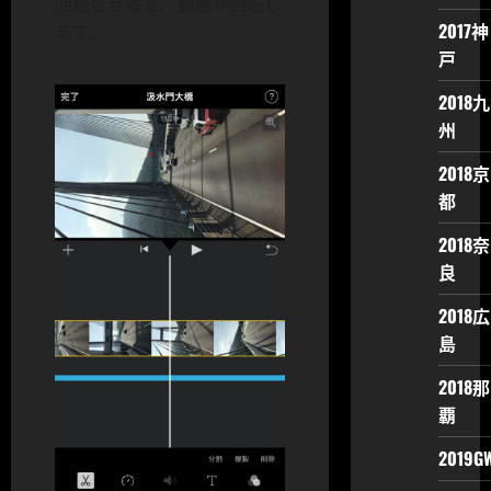
回転させると、動画が回転し
2017神
ます。
戸
2018九
州
2018京
都
2018奈
良
2018広
島
2018那
覇
2019G