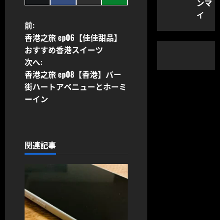
ンマ
on
on
on
on
X
Facebook
Email
SMS
イ
(Twitter)
投
前:
香港之旅 ep06【佳佳甜品】
稿
おすすめ香港スイーツ
次へ:
ナ
香港之旅 ep08【香港】バー
ビ
街ハートアベニューとホーミ
ーイン
ゲ
ー
関連記事
シ
ョ
ン