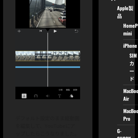
Apple製
品
HomeP
mini
iPhone
SIM
カ
ー
ド
MacBo
Air
MacBo
Pro
デフォルト設定のまま縦動画
を編集して、YouTubeにア
G-
ップしたらこうなりました。