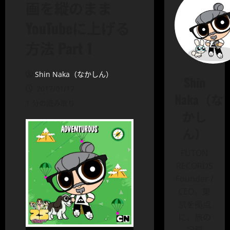
画を縦のまま
YouTubeに上げる
方法 Part 1
Shin Naka（なかしん）
Shin
2017/01/17
Naka（な
1 分の読み取り
かし
ん）
FUTON
RECORDS
Founder /
CEO。東
京を拠点
に、旅の