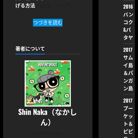
げる方法
Part2
」へつづく
2016
バン
コク
つづきを読む
&パ
タヤ
著者について
2017
サム
イ島
＆パ
ンガ
ン島
2017
プー
Shin Naka（なかし
ケッ
ん）
ト＆
ピピ
Administrator