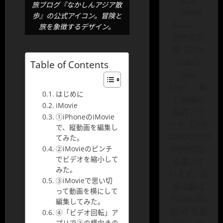
記録
旅ブログ『なかしんアジア散
〈Walk
歩』の公式アイコン。冒険と
Asia〉、
旅を象徴するデザイン。
制作の記
録〈Shin
Naka’s
Table of Contents
Dev
Log〉、観
はじめに
た映画の
iMovie
私的アワ
①iPhoneのiMovie
ード〈THE
で、縦動画を編集し
NAKADEMY
てみた。
②iMovieのピンチ
AWARDS〉
でビデオを縮小して
を書いて
みた。
います。音
③iMovieで思い切
楽活動は
って動画を横にして
TIGER ON
編集してみた。
BEAT 名義
④「ビデオ回転」ア
プリで③の横向きの