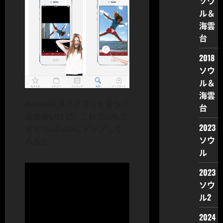
ソウ
ル＆
海雲
台
2018
ソウ
ル＆
海雲
iMovie以外のアプリを使うの
台
面倒臭いけど、これで回転さ
2023
せてYouTubeにアップして
ソウ
みると、
ル
2023
ソウ
ル2
2024