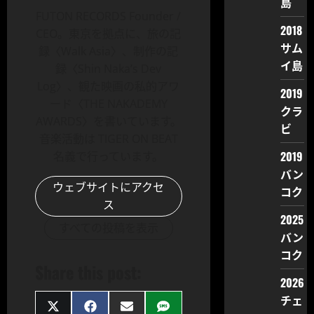
島
FUTON RECORDS Founder /
2018
CEO。東京を拠点に、旅の記
サム
録〈Walk Asia〉、制作の記
イ島
録〈Shin Naka’s Dev
Log〉、観た映画の私的アワ
2019
ード〈THE NAKADEMY
クラ
AWARDS〉を書いています。
ビ
音楽活動は TIGER ON BEAT
2019
名義で行っています。
バン
ウェブサイトにアクセ
コク
ス
2025
すべての投稿を表示
バン
コク
Share this post:
2026
チェ
Share
Share
Share
Share