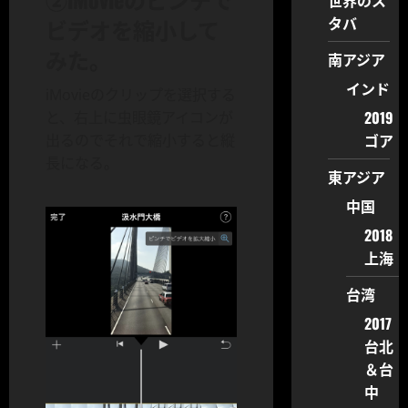
世界のス
タバ
ビデオを縮小して
みた。
南アジア
インド
iMovieのクリップを選択する
2019
と、右上に虫眼鏡アイコンが
ゴア
出るのでそれで縮小すると縦
長になる。
東アジア
中国
2018
上海
台湾
2017
台北
＆台
中