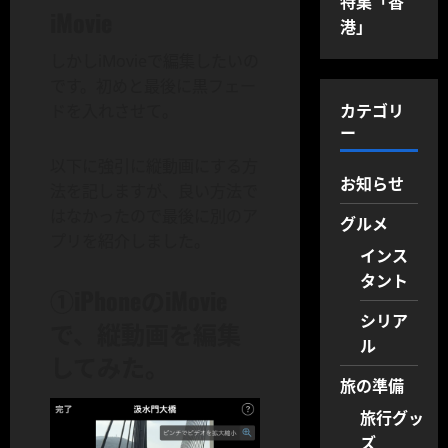
特集「香
iMovie
港」
しかしiMovieで編集したいの
です。初めと最後に黒フェー
カテゴリ
ドを入れさせて。
ー
以下に強引に縦動画にする方
お知らせ
法を記しますが、良い方法で
はなかったので最後に別のア
グルメ
プリを紹介しました。
インス
タント
①iPhoneのiMovie
シリア
で、縦動画を編集
ル
してみた。
旅の準備
旅行グッ
ズ