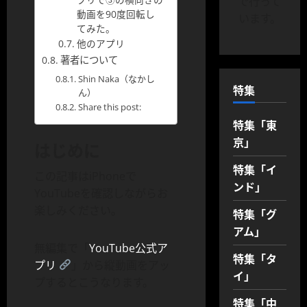
で行って
動画を90度回転し
います。
てみた。
他のアプリ
著者について
Shin Naka（なかし
特集
ん）
Share this post:
特集「東
京」
はじめに
特集「イ
この記事はiPhoneで
ンド」
YouTubeを確認しながらお
楽しみください。
特集「グ
アム」
無編集で「
YouTube公式ア
特集「タ
プリ
」から縦動画をアッ
イ」
プするとこうなります。
特集「中