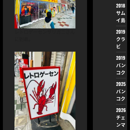
2018
サム
イ島
2019
レトロゲーセンザリガニさん
クラ
に到着。
ビ
2019
バン
コク
2025
バン
コク
2026
チェ
ンマ