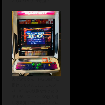
2（以下FV2）が鎮座！
実は父ちゃん、FV2の開発に
携わっていました。このスー
パーKO技の映像を作ったの
ですが、スーパーKO技の出
し方を覚えていないという。