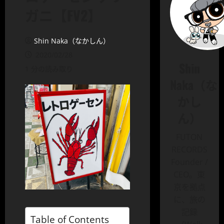
ガニ【FV2】
Shin Naka（なかしん）
2020/02/28
Shin
1 分の読み取り
Naka（な
かし
ん）
FUTON
RECORDS
Founder /
CEO。東
京を拠点
に、旅の
記録
Table of Contents