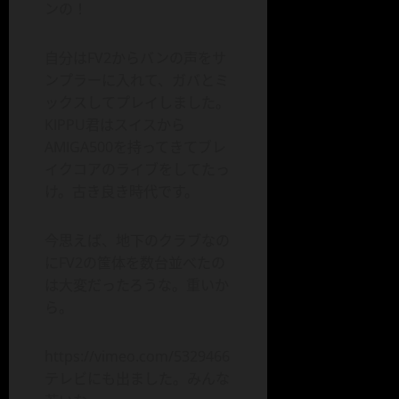
ンの！
自分はFV2からバンの声をサ
ンプラーに入れて、ガバとミ
ックスしてプレイしました。
KIPPU君はスイスから
AMIGA500を持ってきてブレ
イクコアのライブをしてたっ
け。古き良き時代です。
今思えば、地下のクラブなの
にFV2の筺体を数台並べたの
は大変だったろうな。重いか
ら。
https://vimeo.com/5329466
テレビにも出ました。みんな