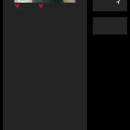
イ
ザリガニ
の看板が目印
です。