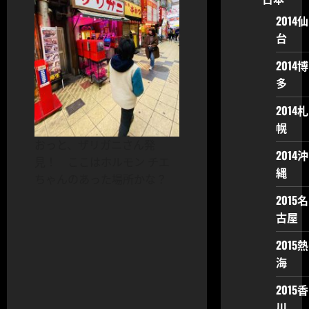
2014仙
台
2014博
多
2014札
幌
おっと、ザリガニさん発
2014沖
見！ ここはホルモン チエ
縄
ちゃんのあった場所かな？
2015名
古屋
2015熱
海
2015香
川