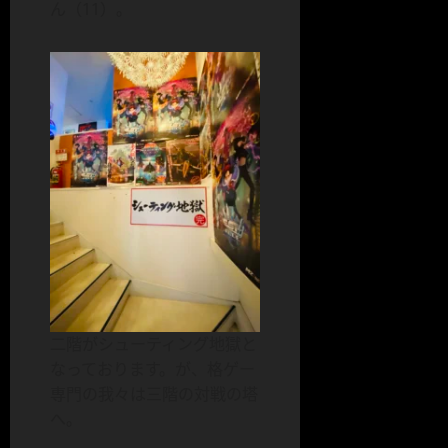
ん（11）。
二階がシューティング地獄と
なっております。が、格ゲー
専門の我々は三階の対戦の塔
へ。