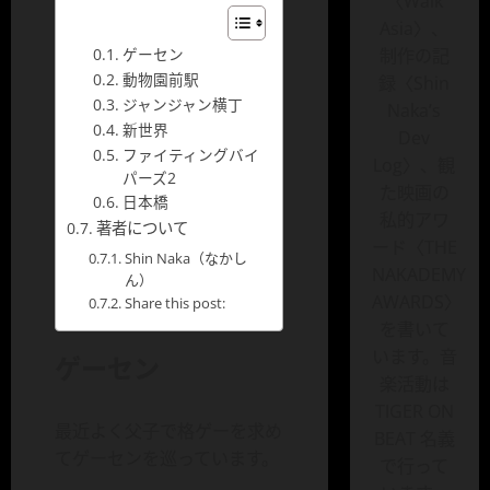
〈Walk
Asia〉、
ゲーセン
制作の記
動物園前駅
録〈Shin
ジャンジャン横丁
Naka’s
新世界
Dev
ファイティングバイ
Log〉、観
パーズ2
た映画の
日本橋
私的アワ
著者について
ード〈THE
Shin Naka（なかし
NAKADEMY
ん）
AWARDS〉
Share this post:
を書いて
います。音
ゲーセン
楽活動は
TIGER ON
最近よく父子で格ゲーを求め
BEAT 名義
てゲーセンを巡っています。
で行って