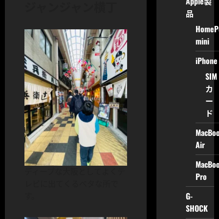
Apple製
ジャンジャン横丁
品
HomeP
mini
iPhone
SIM
カ
ー
ド
MacBo
Air
MacBo
ディープな大阪としてよくテ
Pro
レビに出てくるベタな所で
G-
す。
SHOCK