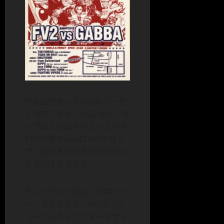
代官山でやったFV2のパーテ
ィなのですが、DJにはハンマ
ーブロスの面々やスイスから
KIPPU君やloveFORMを呼ん
で、自分もTIGER ON BEATと
してDJをしました。
そしてゲストDJに、今井トゥ
ーンズ氏ですよ。FV2のリニ
ューアルキャラクターデサイ