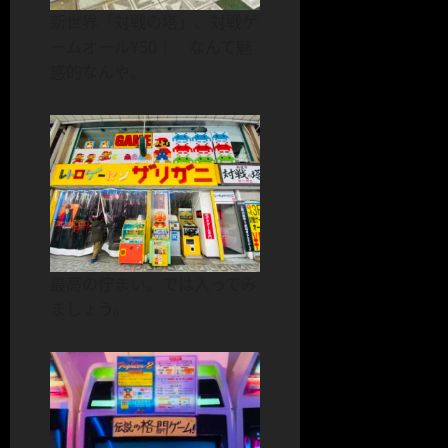
新世界「対戦の塔」、対戦ゲ
ームオール¥50！ なんて魅
惑的なんや。
最高の佇まい。では入ってみ
ましょう。