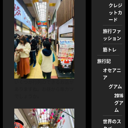
クレジ
ットカ
ード
旅行ファ
ッション
筋トレ
旅行記
オセアニ
ア
いくつか行列のできるお店が
グアム
ありますね。お昼から串カツ
2016
でしょうか。
グア
ム
世界のス