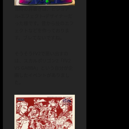
当時の肩書きは、ビジュア
ル・エフェクト・デザイナーだ
った様です。昔から技のエフ
ェクトなどを作っておりま
す。ブレてないですね。
そうそうFV2で思い出すの
は、スカルポリゴン2「FV2
VS GABBA」という自分が企
画したイベントがありまし
た。