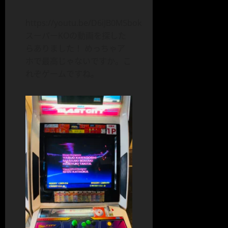
https://youtu.be/D6iJB0M5bok
スーパーKOの動画を探した
らありました！ めっちゃア
ホで最高じゃないですか。こ
れぞゲームですね。