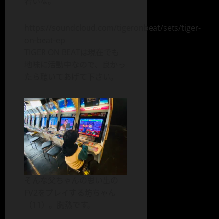
若いな。
https://soundcloud.com/tigeronbeat/sets/tiger-
on-beat-ep
TIGER ON BEATは現在でも
地味に活動中なので、良かっ
たら聴いてあげて下さい。
そんな父ちゃんの思い出の
FV2をプレイする坊ちゃん
（11）。胸熱です。