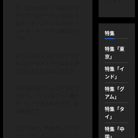
います。
が、街の大手ゲーム会社が手
がけているゲーセンのほとん
どが、カジュアルなUFOキャ
ッチャーやプリクラ機ばかり
特集
です。
特集「東
あと人々はスマホでカジュア
京」
ルにポチポチと
ゲームもどき
特集「イ
で遊んでるじゃないですか。
ンド」
あんなのはゲームじゃないで
特集「グ
すから。ゲームはゲーム機か
アム」
ゲーセンで遊ぶものです。餅
特集「タ
は餅屋です。
イ」
という事で、大阪のレトロゲ
特集「中
ーセンザリガニさんに行って
国」