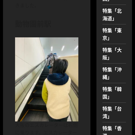
きました。
特集「北
海道」
動物園前駅
特集「東
京」
特集「大
阪」
特集「沖
縄」
特集「韓
国」
特集「台
湾」
大阪のエスカレーターは右側
特集「香
に乗ります。エスカレーター