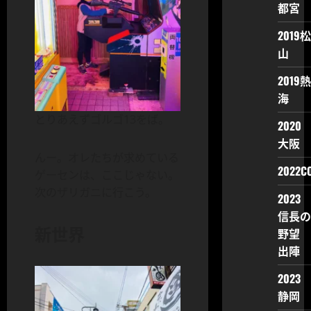
都宮
2019松
山
2019熱
海
とりあえずゴルゴ13をば。
2020
大阪
んー。オレたちが求めている
2022CO
ゲーセンは、ここじゃない。
次のザリガニに行こう。
2023
信長の
新世界
野望
出陣
2023
静岡