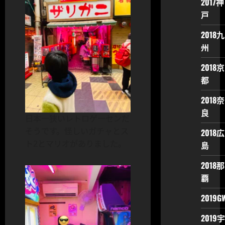
2017神
戸
2018九
州
2018京
都
2018奈
良
日本一狭いレトロゲーセンだ
そうです。怪しいガチャとス
2018広
ト2とマリオがありました。
島
2018那
覇
2019G
2019宇