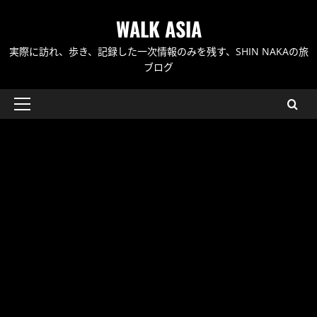
内
WALK ASIA
容
を
実際に訪れ、歩き、記録した一次情報のみを残す、SHIN NAKAの旅
ス
ブログ
キ
ッ
メ
プ
イ
ン
メ
ニ
ュ
ー