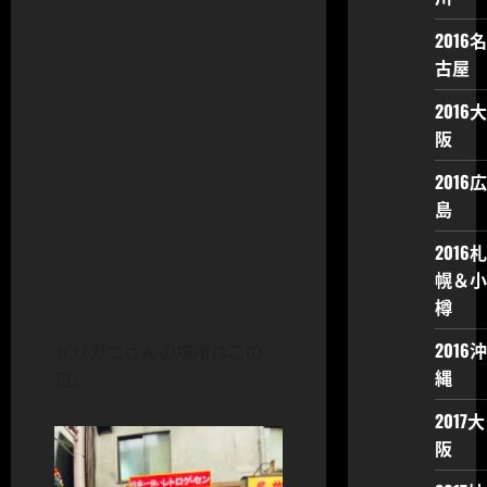
2016名
古屋
2016大
阪
2016広
島
2016札
幌＆小
樽
2016沖
ザリガニさんの場所はこの
縄
辺。
2017大
阪