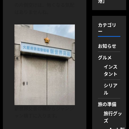
港」
の片側空けは、無くなる気配
はありませんね。
カテゴリ
ー
お知らせ
グルメ
インス
タント
シリア
ル
旅の準備
新世界交番の横からジャンジ
旅行グッ
ャン横丁に入ります。
ズ