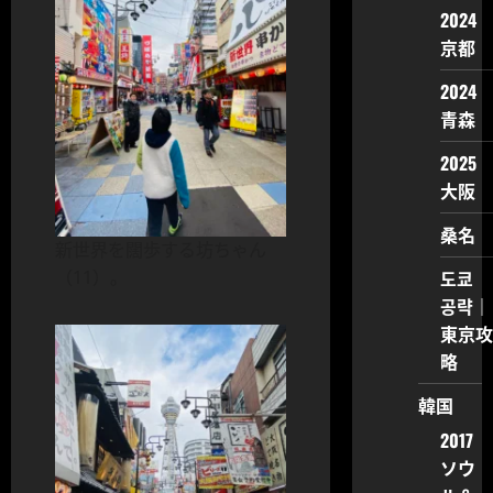
2024
京都
2024
青森
2025
大阪
桑名
新世界を闊歩する坊ちゃん
（11）。
도쿄
공략｜
東京攻
略
韓国
2017
ソウ