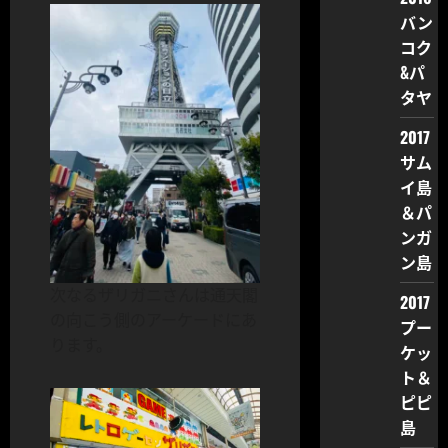
バン
コク
&パ
タヤ
2017
サム
イ島
＆パ
ンガ
ン島
次なるザリガニさんは通天閣
2017
の向こう側のアーケードにあ
プー
ります。
ケッ
ト＆
ピピ
島