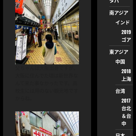
タバ
南アジア
インド
2019
ゴア
東アジア
中国
父ちゃんは大阪出身ですが、
2018
大阪に住んでた頃は新世界な
上海
んて来た事なかったです。高
台湾
校生には用のない観光地です
からね。
2017
台北
＆台
中
日本