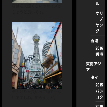
ル
塔は通天閣くらいのサイズが
ちょうど良いです。
オリ
ーブ
ヤン
グ
香港
2016
香港
東南アジ
ア
タイ
2015
バン
デカけりゃ良いって物でもな
コク
いですしね。知らんけど。
2016