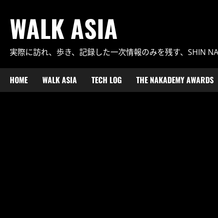
内
WALK ASIA
容
を
ス
実際に訪れ、歩き、記録した一次情報のみを残す、SHIN N
キ
ッ
プ
HOME
WALK ASIA
TECH LOG
THE NAKADEMY AWARDS