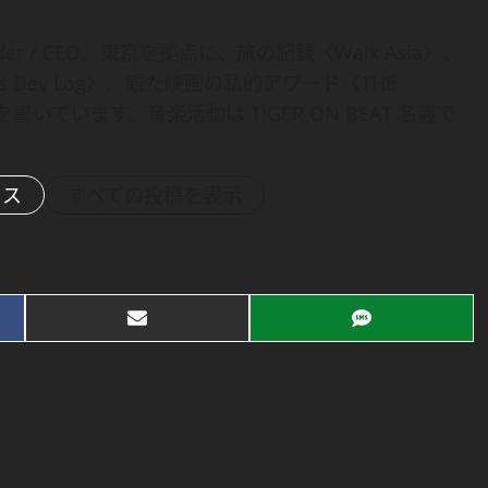
under / CEO。東京を拠点に、旅の記録〈Walk Asia〉、
a’s Dev Log〉、観た映画の私的アワード〈THE
〉を書いています。音楽活動は TIGER ON BEAT 名義で
セス
すべての投稿を表示
Share
Share
on
on
Email
SMS