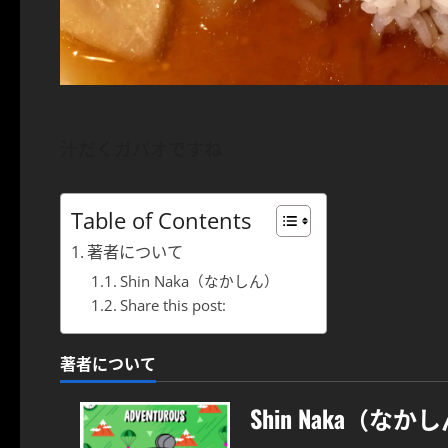
汁だくガパオですね
Table of Contents
著者について
Shin Naka（なかしん）
Share this post:
著者について
Shin Naka（なか