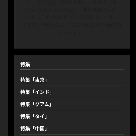
に、旅の記録〈Walk Asia〉、制作の記録
〈Shin Naka’s Dev Log〉、観た映画の私的ア
ワード〈THE NAKADEMY AWARDS〉を書いて
います。音楽活動は TIGER ON BEAT 名義で行
っています。
特集
特集「東京」
特集「インド」
特集「グアム」
特集「タイ」
特集「中国」