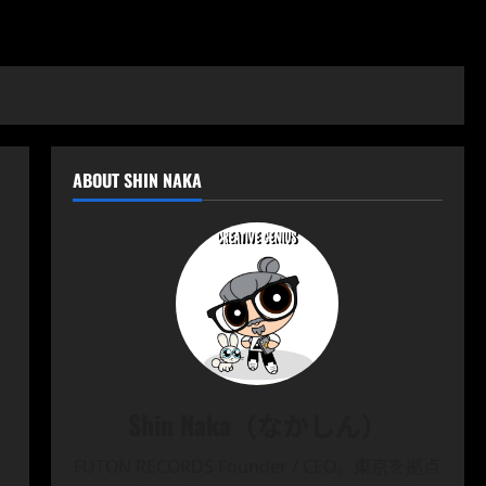
ABOUT SHIN NAKA
Shin Naka（なかしん）
FUTON RECORDS Founder / CEO。東京を拠点