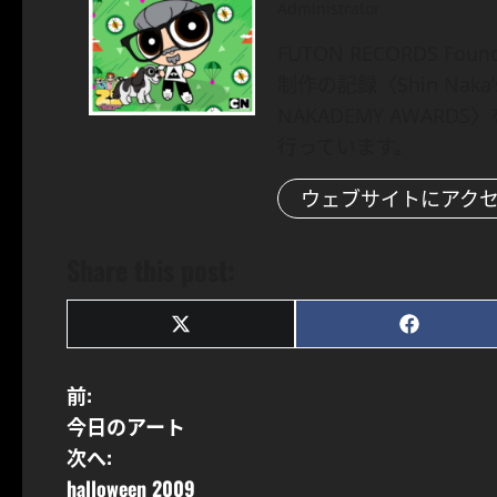
Administrator
FUTON RECORDS Fo
制作の記録〈Shin Nak
NAKADEMY AWARDS
行っています。
ウェブサイトにアク
Share this post:
Share
Share
on
on
X
Facebook
投
(Twitter)
前:
今日のアート
稿
次へ:
ナ
halloween 2009