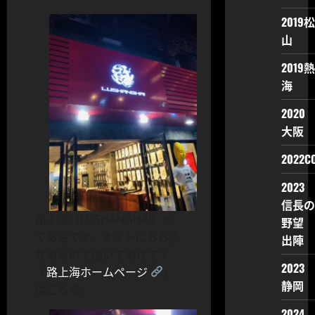
2019松
山
2019熱
海
2020
大阪
2022CO
2023
信長の
路上海（LUSHANGHAI）っ
野望
てお店です。ネットにもお店
出陣
があるので覗いてあげて？
2023
「
路上海ホームページ
」
静岡
はこちら。
2024