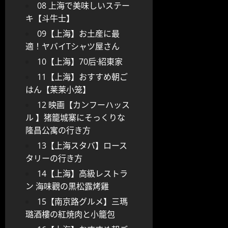
08 上海で美味しいステー
キ【斗牛士】
09【上海】お土産に最
適！ヤバイTシャツ屋さん
10【上海】70后·紹東家
11【上海】おすすめ朝ご
はん【莱莱小笼】
12 映画【カンフーハッス
ル 】猪籠城寨にそっくりな
隆昌公寓の行き方
13【上海スタバ】ロース
タリーの行き方
14【上海】高級レストラ
ン 海味觀の黒松露烤雞
15【南京路グルメ】三瑪
璐酒樓の紅焼肉と小籠包