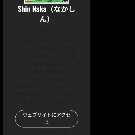
Shin Naka（なかし
ん）
Administrator
FUTON RECORDS Founder /
CEO。東京を拠点に、旅の記
録〈Walk Asia〉、制作の記
録〈Shin Naka’s Dev
Log〉、観た映画の私的アワ
ード〈THE NAKADEMY
AWARDS〉を書いています。
音楽活動は TIGER ON BEAT
名義で行っています。
ウェブサイトにアクセ
ス
すべての投稿を表示