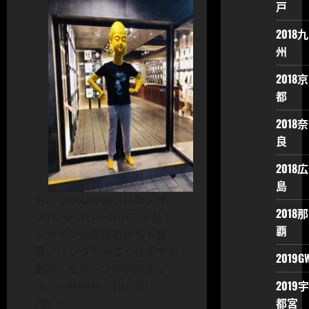
戸
2018九
州
2018京
都
2018奈
良
2018広
島
お、なかなか良さげなデザイ
2018那
ンTシャツじゃないですか！
覇
デザインの種類もめちゃ豊
富。パンダや干支や仏手や京
2019G
劇等、モチーフが中国チッ
2019宇
ク。一枚99元（約1600
都宮
円）！