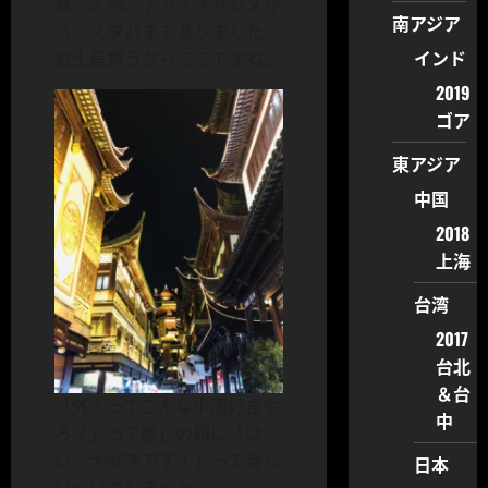
器、人形、チャイナドレスか
南アジア
ら、スタバまでありました。
インド
お土産買うならここですね。
2019
ゴア
東アジア
中国
2018
上海
台湾
2017
台北
＆台
「外人ってこんな中国好きや
中
ろ？」って感じの餌に「は
い、大好きです！」って食ら
日本