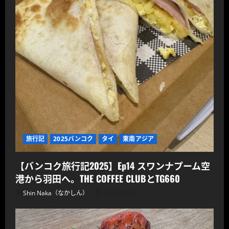
旅行記
2025バンコク
タイ
東南アジア
【バンコク旅行記2025】Ep14 スワンナプーム空
港から羽田へ。THE COFFEE CLUBとTG660
Shin Naka（なかしん）
2026/06/14