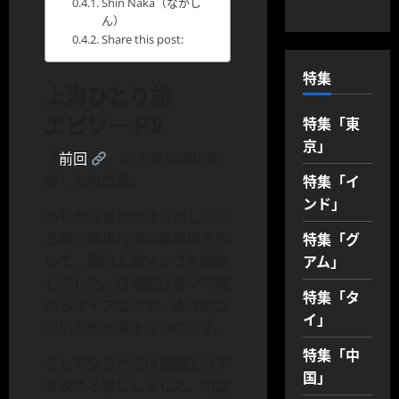
Shin Naka（なかし
ん）
Share this post:
特集
上海ひとり旅
エピソード9
特集「東
京」
「
前回
」の人民広場に到
特集「イ
着した後の話。
ンド」
あれからまだ歩きこぼしてい
特集「グ
る南京路歩行街の裏路地を歩
アム」
いて、脳内上海マップを補完
しました。白地図は歩いて埋
特集「タ
めるタイプなので。歩き倒さ
イ」
ないと気が済まないのです。
特集「中
そして夕方からは豫園エリア
国」
を攻める事にしました。勿論