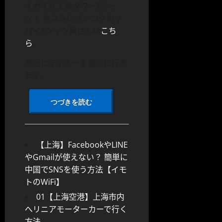
イカすぜ上海タワーTシャ
ツ！ ちなみにバンコクのヤ
バイTシャツ屋さんは
こち
ら
。
次回はディナーを食べに行き
ます。
つづきを読む
【上海】FacebookやLINE
やGmailが使えない？ 簡単に
中国でSNSを使う方法【イモ
トのWiFi】
01【上海空港】上海市内
へリニアモーターカーで行く
方法