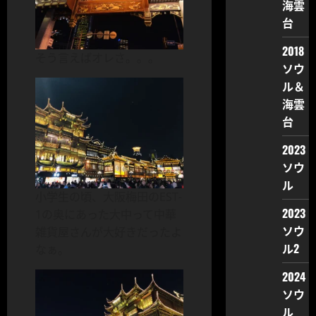
海雲
台
2018
そう言えばオレさ。。。
ソウ
ル＆
海雲
台
2023
ソウ
ル
小学生の頃、大阪梅田のEST-
2023
1の奥にあった大中って中華
ソウ
雑貨屋さんが大好きだったよ
ル2
なぁ。
2024
ソウ
ル