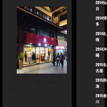
いついてしまった。
2014仙
台
2014博
多
2014札
幌
2014沖
縄
2015名
古屋
そんなオレど真ん中の何やら
2015熱
ヤバイTシャツ屋さんを発
海
見！
2015香
川