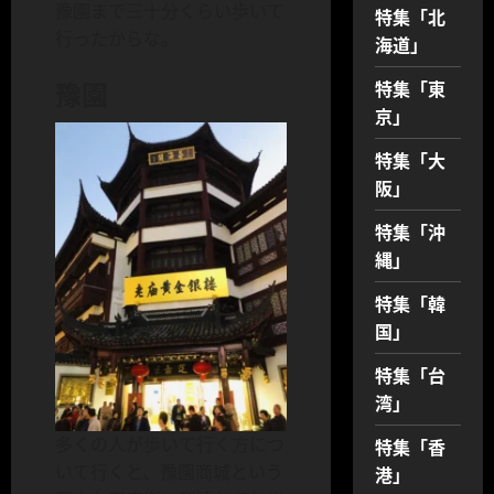
豫園まで三十分くらい歩いて
特集「北
行ったからな。
海道」
豫園
特集「東
京」
特集「大
阪」
特集「沖
縄」
特集「韓
国」
特集「台
湾」
多くの人が歩いて行く方につ
特集「香
いて行くと、豫園商城という
港」