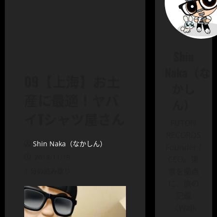
Shin
Naka（な
09【上海】お土
かし
産に最適！ヤバ
ん）
イTシャツ屋さん
FUTON
RECORDS
Shin Naka（なかしん）
Founder /
2018/11/19
CEO。東
1 分の読み取り
京を拠点
に、旅の
記録
〈Walk