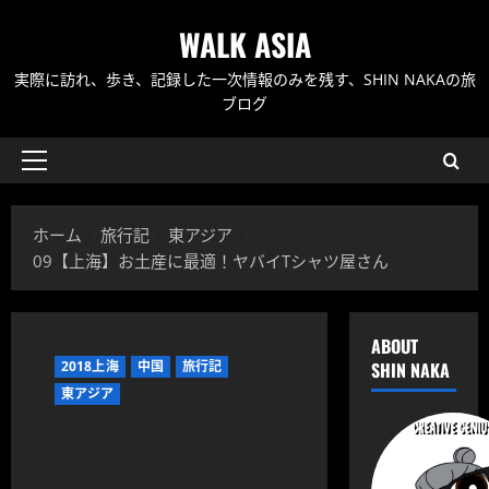
内
WALK ASIA
容
を
実際に訪れ、歩き、記録した一次情報のみを残す、SHIN NAKAの旅
ス
ブログ
キ
ッ
メ
プ
イ
ン
ホーム
旅行記
東アジア
メ
09【上海】お土産に最適！ヤバイTシャツ屋さん
ニ
ュ
ー
ABOUT
2018上海
中国
旅行記
SHIN NAKA
東アジア