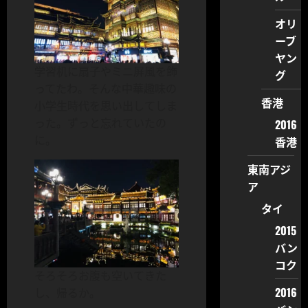
オリ
ーブ
ヤン
学習机に扇子やミニ屏風を飾
グ
ってたわ。そんな中華趣味の
香港
小学生時代を思い出してしま
った。ずっと忘れていたの
2016
に。
香港
東南アジ
ア
タイ
2015
バン
コク
そろそろお腹も空いてきた
2016
し、帰るか。