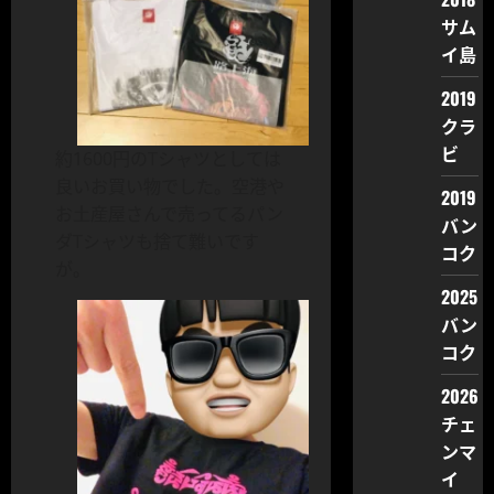
サム
イ島
2019
クラ
ビ
約1600円のTシャツとしては
良いお買い物でした。空港や
2019
お土産屋さんで売ってるパン
バン
ダTシャツも捨て難いです
コク
が。
2025
バン
コク
2026
チェ
ンマ
イ