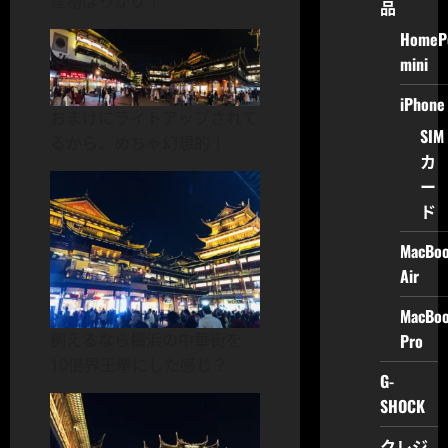
建物ばっかり！
品
HomeP
mini
iPhone
おまけにライトアップされて
SIM
るから、めちゃ幻想的！
カ
ー
ド
MacBo
Air
MacBo
Pro
例えるなら横浜の中華街を
10倍界王拳にした感じ？
G-
SHOCK
クレジ