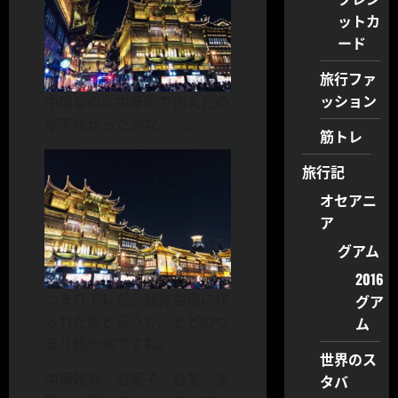
ットカ
ード
旅行ファ
ッション
中国なのに中華街で例えたの
が不味かったかな。。。
筋トレ
旅行記
オセアニ
ア
グアム
2016
つまりアレだ。観光客用に作
グア
られた街と言うか。とどのつ
ム
まり観光地ですね。
世界のス
中華雑貨、お菓子、お茶、楽
タバ