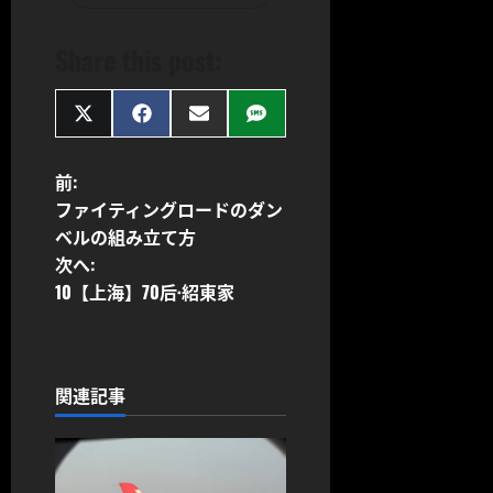
Share this post:
Share
Share
Share
Share
on
on
on
on
X
Facebook
Email
SMS
(Twitter)
投
前:
ファイティングロードのダン
稿
ベルの組み立て方
次へ:
ナ
10【上海】70后·紹東家
ビ
ゲ
関連記事
ー
シ