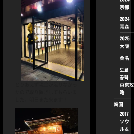
京都
2024
青森
2025
大阪
桑名
도쿄
공략｜
東京攻
とりあえず現金が足りなかっ
略
たので取り置きしてもらいま
した。明日また来ます！
韓国
2017
ソウ
ル＆