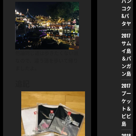
バン
コク
&パ
タヤ
2017
サム
イ島
勿論同じ道は歩きたくない派
＆パ
なので、違う道を歩いて帰り
ンガ
ましたよ。
ン島
追記
2017
プー
ケッ
ト＆
ピピ
島
2018