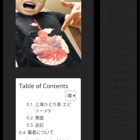
Asia〉、
制作の記
録〈Shin
Naka’s
Dev
Log〉、観
た映画の
私的アワ
ード〈THE
NAKADEMY
AWARDS〉
Table of Contents
を書いて
います。音
楽活動は
上海ひとり旅 エピ
TIGER ON
ソード9
豫園
BEAT 名義
追記
で行って
著者について
います。