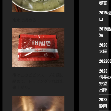
都宮
2019松
山
冷水で締める！
2019熱
海
2020
大阪
2022CO
2023
後はこのビビンスープを麺に
信長の
絡めて、トッピングすれば出
野望
来上がり。
出陣
2023
静岡