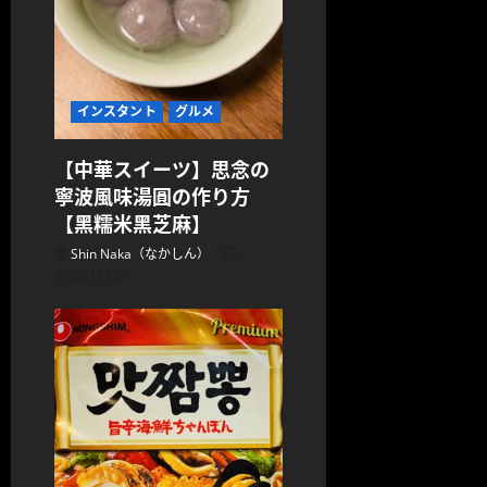
インスタント
グルメ
【中華スイーツ】思念の
寧波風味湯圓の作り方
【黑糯米黑芝麻】
Shin Naka（なかしん）
2020/11/02