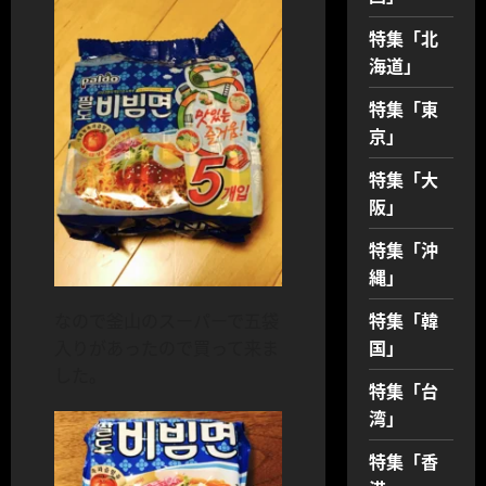
特集「北
海道」
特集「東
京」
特集「大
阪」
特集「沖
縄」
特集「韓
なので釜山のスーパーで五袋
国」
入りがあったので買って来ま
した。
特集「台
湾」
特集「香