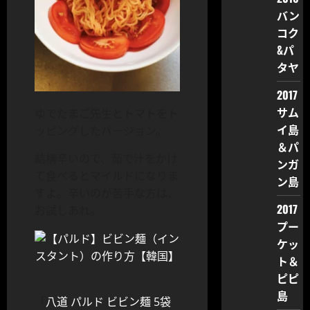
バン
コク
&パ
タヤ
2017
サム
ゆでたまご先生とトマトをト
イ島
ッピングしたバージョン。
＆パ
結構辛いので、茹で汁をかけ
ンガ
て食べるとマイルドになりま
ン島
すよ。辛いのが苦手な方は、
2017
お試しあれ。
プー
ケッ
ト＆
ピピ
島
「
八道 パルド ビビン麺 5袋