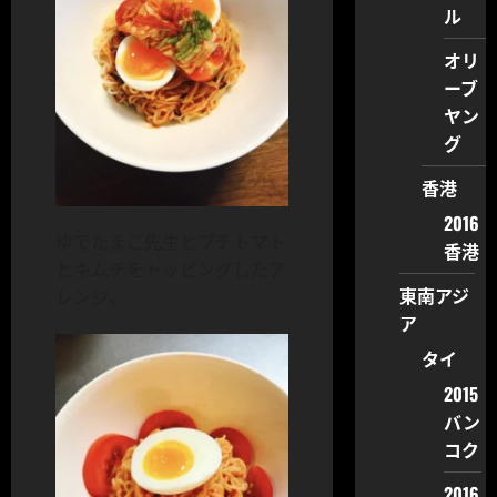
ル
オリ
ーブ
ヤン
グ
香港
2016
ゆでたまご先生とプチトマト
香港
とキムチをトッピングしたア
東南アジ
レンジ。
ア
タイ
2015
バン
コク
2016