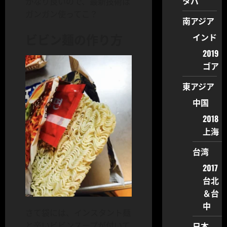
タバ
かなり良いので、最新技術は
ガンガン使ってこ？
南アジア
ビビン麺の作り方
インド
2019
ゴア
東アジア
中国
2018
上海
台湾
2017
台北
＆台
中
さて袋には、インスタント麺
日本
と辛いビビンスープが付いて