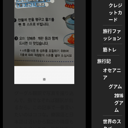
クレジ
ットカ
ード
旅行ファ
ッション
筋トレ
旅行記
オセアニ
ア
グアム
グーグル翻訳で写真を撮り込
2016
んで、指でなぞれば翻訳が出
グア
るから。この記事で一番言い
ム
たいのはココな。韓国語と日
世界のス
本語は近いから翻訳の精度も