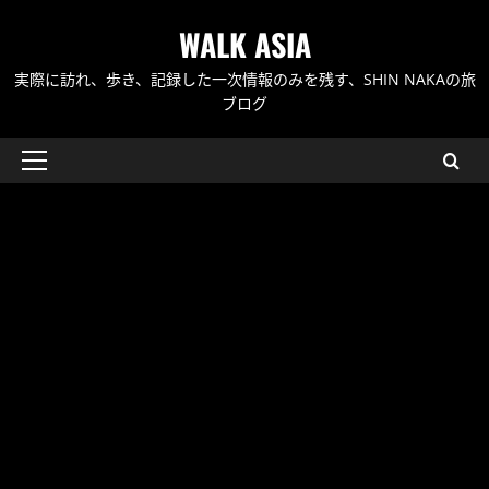
内
WALK ASIA
容
を
実際に訪れ、歩き、記録した一次情報のみを残す、SHIN NAKAの旅
ス
ブログ
キ
ッ
メ
プ
イ
ン
メ
ニ
ュ
ー