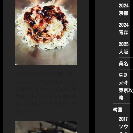
2024
京都
2024
青森
2025
大阪
桑名
ボウルで混ぜてから器に移し
도쿄
てトッピングした方がインス
공략｜
タ映えしますよ。ちなみに我
東京攻
が家ではインスタント麺の事
略
を、お洒落に「インスタ」と
韓国
呼んでいます。
2017
ソウ