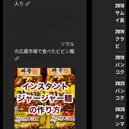
入り
」
2018
でもさ今日日（きょうび）、
サム
パルドのビビン麺なんて韓国
イ島
に行かなくても普通にネット
2019
で売ってるよね。
クラ
ビビン麺好きの方は「
ソウル
ビ
の広蔵市場で食べたビビン麺
2019
」の記事も読んでみて。
バン
コク
2025
バン
コク
2026
チェ
ンマ