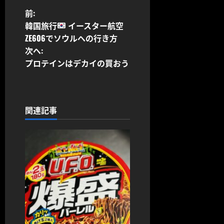
X
Facebook
Email
SMS
(Twitter)
投
前:
韓国旅行
イースター航空
稿
ZE606でソウルへの行き方
次へ:
ナ
プロテインはデカイの買おう
ビ
ゲ
関連記事
ー
シ
ョ
ン