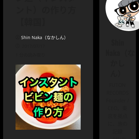
ント）の作り方
【韓国】
Shin Naka（なかしん）
Shin
2017/07/17
Naka（な
1 分の読み取り
かし
ん）
FUTON
RECORDS
Founder /
CEO。東
京を拠点
に、旅の
記録