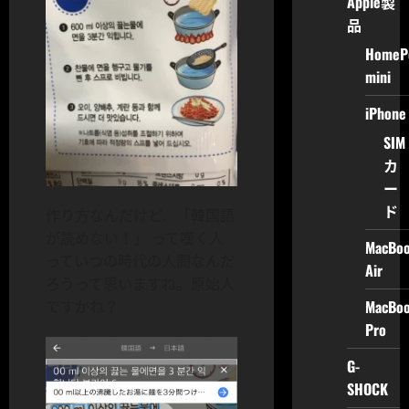
Apple製
品
HomeP
mini
iPhone
SIM
カ
ー
ド
作り方なんだけど、「韓国語
が読めない！」 って嘆く人
MacBo
っていつの時代の人間なんだ
Air
ろうって思いますね。原始人
MacBo
ですかね？
Pro
G-
SHOCK