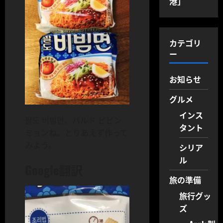
港」
カテゴリ
ー
お知らせ
グルメ
インス
팔도 비빔면、パルド ビビン
タント
ミョンね。とりあえず作って
みよう。
シリア
ル
Google翻訳
旅の準備
旅行グッ
ズ