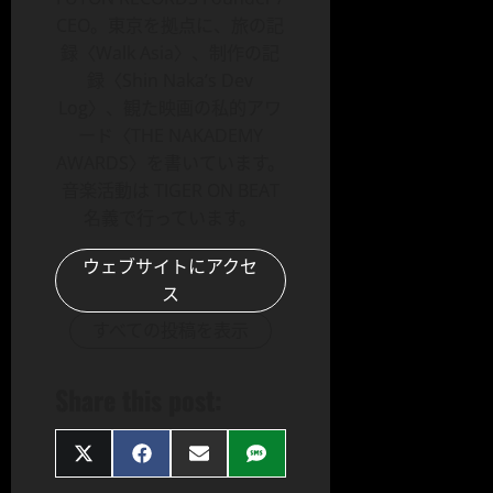
CEO。東京を拠点に、旅の記
録〈Walk Asia〉、制作の記
録〈Shin Naka’s Dev
Log〉、観た映画の私的アワ
ード〈THE NAKADEMY
AWARDS〉を書いています。
音楽活動は TIGER ON BEAT
名義で行っています。
ウェブサイトにアクセ
ス
すべての投稿を表示
Share this post:
Share
Share
Share
Share
on
on
on
on