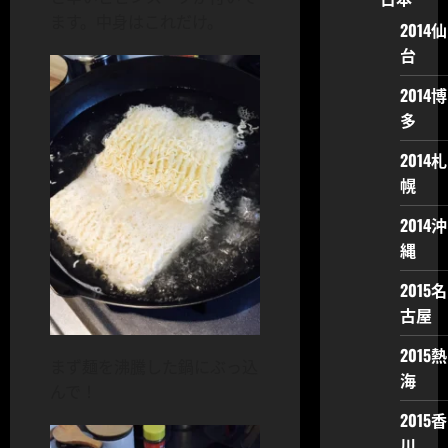
ます。中身はこれだけ。
2014仙
台
2014博
多
2014札
幌
2014沖
縄
2015名
古屋
2015熱
まず麺を沸騰した鍋にぶっ込
海
んで！
2015香
川