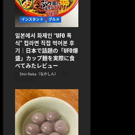
インスタント
グルメ
일본에서 화제인 “UFO 폭
식” 컵라면 직접 먹어본 후
기｜日本で話題の「UFO爆
盛」カップ麺を実際に食
べてみたレビュー
Shin Naka（なかしん）
2024/09/13