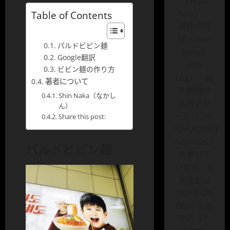
〈Walk
Asia〉、
Table of Contents
制作の記
録〈Shin
パルドビビン麺
Naka’s
Google翻訳
Dev
ビビン麺の作り方
Log〉、観
著者について
た映画の
Shin Naka（なかし
私的アワ
ん）
ード〈THE
Share this post:
NAKADEMY
AWARDS〉
パルドビビン麺
を書いて
います。音
楽活動は
TIGER ON
BEAT 名義
で行って