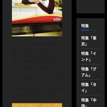
います。
特集
特集「東
京」
ソウルでよく見かけた看板が
ありまして、パルドのビビン
特集「イ
麺。これ食べたいよね。イン
ンド」
スタント麺のビビン麺ってめ
っちゃ美味しいよね。
特集「グ
アム」
ビビン麺とは、ビビンバの麺
バージョンですね。ビビンバ
特集「タ
は混ぜご飯だから、ビビン麺
イ」
は混ぜラーメンでしょうか。
特集「中
国」