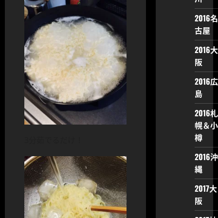
2016名
古屋
2016大
阪
2016広
島
2016札
幌＆小
樽
3分茹でるだけ！
2016沖
縄
2017大
阪