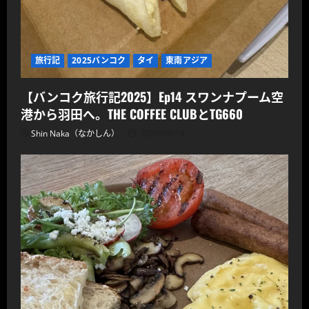
旅行記
2025バンコク
タイ
東南アジア
【バンコク旅行記2025】Ep14 スワンナプーム空
港から羽田へ。THE COFFEE CLUBとTG660
Shin Naka（なかしん）
2026/06/14