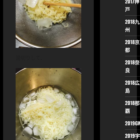
2017神
戸
2018九
州
2018京
都
湯切りして、
2018奈
良
2018広
島
2018那
覇
2019G
2019宇