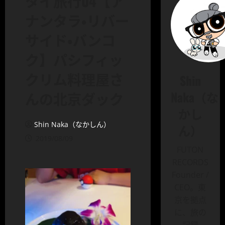
タイ旅行04【ア
ナンタラ・リバー
サイド・バンコ
ク】パシフィッ
クリム料理屋さ
Shin
Naka（な
んの北京ダック
かし
Shin Naka（なかしん）
ん）
2019/08/09
FUTON
RECORDS
Founder /
CEO。東
京を拠点
に、旅の