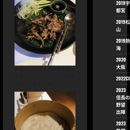
2019宇
都宮
2019松
山
2019熱
海
2020
大阪
お姉さんがダックの身を取っ
てくれました。パリパリの皮
2022CO
は無かったとです。
2023
信長の
野望
出陣
2023