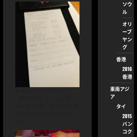
ソウ
ル
オリ
ーブ
ヤン
グ
香港
2016
香港
東南アジ
お会計は〆て1518バーツ
ア
（約5231円）。うん、高い
タイ
のは知ってた。だって五つ星
ホテル内のレストランだも
2015
ん。
バン
コク