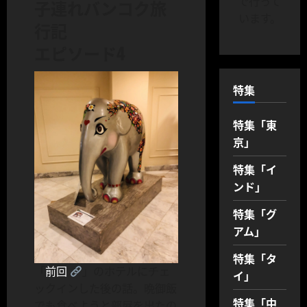
で行って
子連れバンコク旅
います。
行記
エピソード4
特集
特集「東
京」
特集「イ
ンド」
特集「グ
アム」
特集「タ
「
前回
」のホテルにチェ
イ」
ックインした後の話。晩御飯
特集「中
でも食べようと部屋を出たの