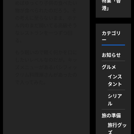
特集「香
めばゆっくり子供の食べたい
港」
物が食べられたのだろう。そ
の考えに至らないまま、ホテ
ル内のまだ開いてる高級そう
カテゴリ
なレストランを一つずつ回
ー
る。
もう眠いので軽く何かを口に
お知らせ
したいレベルなのだが。キッ
グルメ
ズメニューがあるパシフィッ
クリム料理屋さんがあったの
インス
で入ってみた。
タント
シリア
ル
旅の準備
旅行グッ
ズ