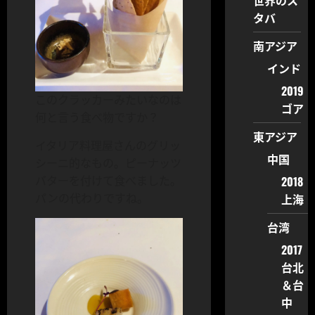
世界のス
タバ
南アジア
インド
2019
このクラッカーみたいなのは
ゴア
何と言う食べ物ですか？
東アジア
イタリア料理屋さんのグリッ
中国
シーニ的なもの。ピーナッツ
2018
バターを付けて食べました。
上海
パンの代わりですね。
台湾
2017
台北
＆台
中