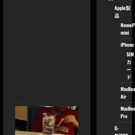
Apple製
品
HomeP
mini
iPhone
SIM
カ
ー
ド
MacBo
Air
場所はこの辺。
MacBo
Pro
G-