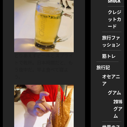
SHOCK
クレジ
ットカ
ード
旅行ファ
ッション
とりあえずビールとスプライ
筋トレ
トで乾杯。日本時間だと、も
旅行記
う夜中だ。早よ食べて寝よ
オセアニ
う。
ア
グアム
2016
グア
ム