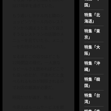
国」
は21時半を過ぎていた。
特集「北
もう遅いしホテル内と隣のシ
海道」
ョッピングモール内のレスト
ランから選ぼうと言って良さ
特集「東
そうなレストランの店頭のメ
京」
ニューを見ていたら、メニュ
ーを片付けられた。
特集「大
阪」
なるほどこの辺りはどこも
22時閉店の様だ。一人旅な
特集「沖
らビールさえ飲めればどこで
縄」
も良いのだが、子連れだと食
特集「韓
べられるものが制限されるの
国」
でお店の厳選が必要だ。
特集「台
時間だけが過ぎ、焦る。
湾」
今思えばルームサービスを頼