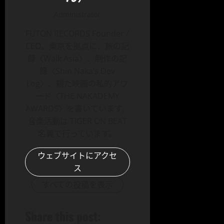
Administrator
FUTON RECORDS Founder /
CEO。東京を拠点に、旅の記
録〈Walk Asia〉、制作の記
録〈Shin Naka’s Dev
Log〉、観た映画の私的アワ
ード〈THE NAKADEMY
AWARDS〉を書いています。
音楽活動は TIGER ON BEAT
名義で行っています。
ウェブサイトにアクセ
ス
すべての投稿を表示
Share this post: