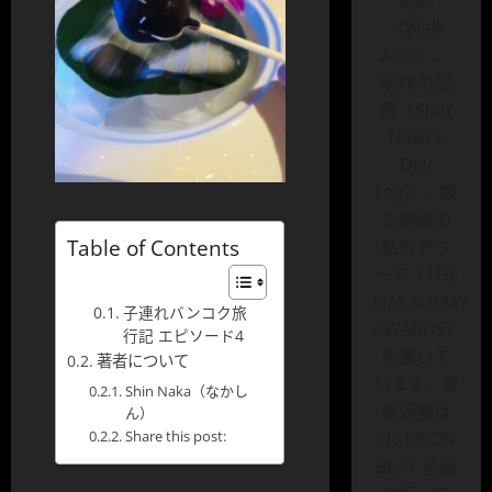
記録
〈Walk
Asia〉、
制作の記
録〈Shin
Naka’s
Dev
Log〉、観
た映画の
Table of Contents
私的アワ
ード〈THE
NAKADEMY
子連れバンコク旅
AWARDS〉
行記 エピソード4
を書いて
著者について
います。音
Shin Naka（なかし
楽活動は
ん）
Share this post:
TIGER ON
BEAT 名義