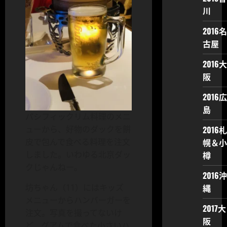
川
2016名
古屋
2016大
阪
2016広
島
パシフィックリム料理のメニ
ューから、好物のダックを餠
2016札
皮で包んで食べる料理を注文
幌＆小
しました。いわゆる北京ダッ
樽
クじゃんねー。
2016沖
坊ちゃん（11）にはキッズ
縄
メニューからハンバーガーを
2017大
注文。写真を撮ってないけ
阪
ど、グアムで食べた小さいハ