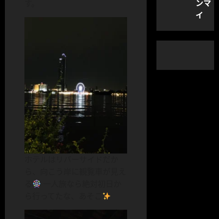
ンマ
す。
イ
ホテルはリバーサイドだか
ら、向こう岸に観覧車が見え
る
一人旅なら絶対初日か
ら行ってたな、あそこ