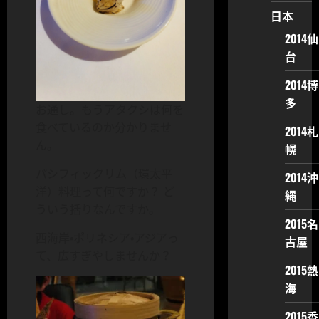
日本
2014仙
台
2014博
多
お通し。もうアタクシは何を
食べているのか分かりませ
2014札
ん。
幌
パシフィックリム（環太平
2014沖
洋）料理って何ですか？ ど
縄
ういう括りなんですか。
2015名
西海岸・ポリネシア・アジアっ
古屋
て、広すぎやしませんか？
2015熱
海
2015香