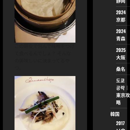
静岡
2024
京都
2024
青森
この餠皮で包んで味噌をつけ
2025
て食べるんでしょ？ そんな
大阪
の美味しいに決まってるや
つ。
桑名
도쿄
공략｜
東京攻
略
韓国
2017