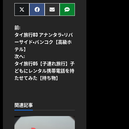
Share
Share
Share
Share
on
on
on
on
X
Facebook
Email
SMS
(Twitter)
投
前:
タイ旅行03 アナンタラ・リバ
稿
ーサイド・バンコク【高級ホ
テル】
ナ
次へ:
ビ
タイ旅行05【子連れ旅行】子
どもにレンタル携帯電話を持
ゲ
たせてみた【持ち物】
ー
シ
関連記事
ョ
ン