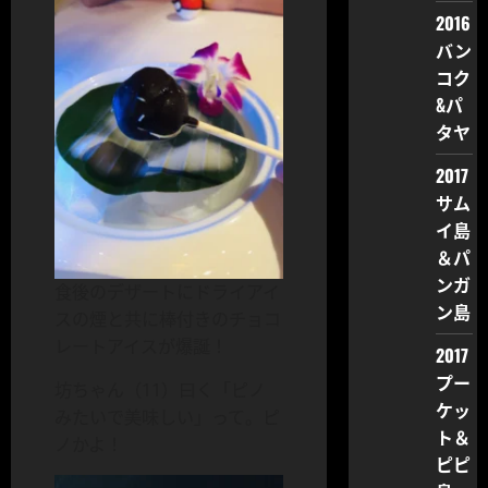
2016
バン
コク
&パ
タヤ
2017
サム
イ島
＆パ
ンガ
食後のデザートにドライアイ
ン島
スの煙と共に棒付きのチョコ
レートアイスが爆誕！
2017
プー
坊ちゃん（11）曰く「ピノ
ケッ
みたいで美味しい」って。ピ
ト＆
ノかよ！
ピピ