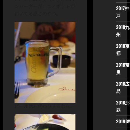
ンバーガーが二つとポテトが
2017神
付いてる感じのやつ。
戸
2018九
州
2018京
都
2018奈
良
2018広
島
2018那
ビールはお代わりするわな。
覇
2019G