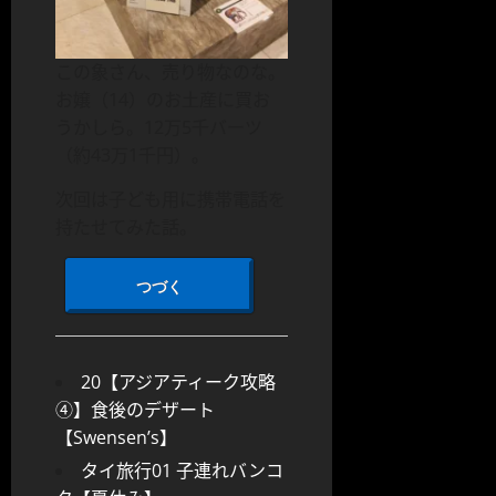
この象さん、売り物なのな。
お嬢（14）のお土産に買お
うかしら。12万5千バーツ
（約43万1千円）。
次回は子ども用に携帯電話を
持たせてみた話。
つづく
20【アジアティーク攻略
④】食後のデザート
【Swensen’s】
タイ旅行01 子連れバンコ