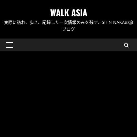
内
WALK ASIA
容
を
実際に訪れ、歩き、記録した一次情報のみを残す、SHIN NAKAの旅
ス
ブログ
キ
ッ
メ
プ
イ
ン
メ
ニ
ュ
ー