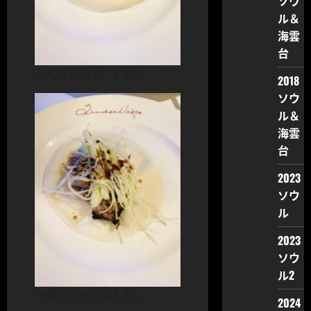
ソウ
ル＆
海雲
台
こんな感じで、どや！
2018
ソウ
ル＆
海雲
台
2023
ソウ
ル
2023
ソウ
ル2
一瞬で平らげました。
2024