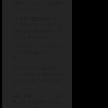
が残りますので。腹だけ痩せ
るなんて無いです。
という事で腹筋を割るにして
も、腹だけでなくカラダの大
きな部分の筋肉を重点的に鍛
えた方が良いですね。
ちなみにジョギング的なしん
どい有酸素運動は全くしてい
ません。
旅人なので歩くのは大好きで
すが、カロリーを消費する為
に歩いてるわけではありませ
ん。
結局、減量中にカロリーを消
費すると筋肉と脂肪が減って