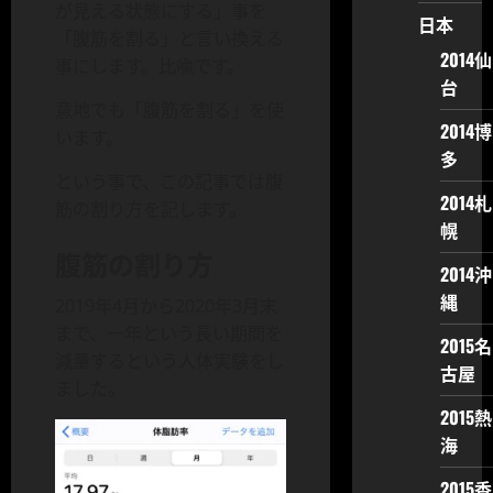
が見える状態にする」事を
日本
「腹筋を割る」と言い換える
2014仙
事にします。比喩です。
台
意地でも「腹筋を割る」を使
2014博
います。
多
という事で、この記事では腹
2014札
筋の割り方を記します。
幌
腹筋の割り方
2014沖
縄
2019年4月から2020年3月末
まで、一年という長い期間を
2015名
減量するという人体実験をし
古屋
ました。
2015熱
海
2015香