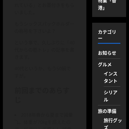
特集「香
れている」とお墨付きをもら
港」
いました。
もうシックスパックホルダー
の称号を下さいよ？
カテゴリ
ー
という事で、久しぶりに「40
代からの筋トレ」の記事を書
お知らせ
きます。
グルメ
40代というか、もう50前で
インス
すが。
タント
前回までのあらす
シリア
じ
ル
旅の準備
2018年春から夏まで減量
旅行グッ
⤵︎。体重が70kgを超えたの
ズ