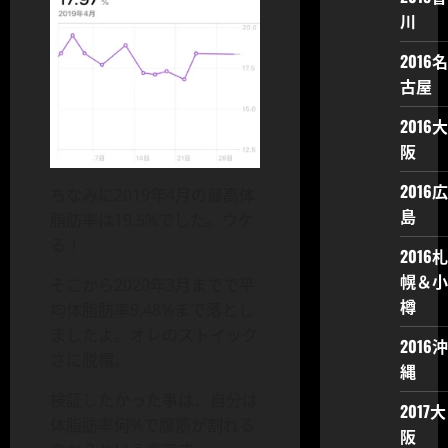
川
2016名
古屋
2016大
阪
2016広
ちなみに2019年4月の最高体
島
脂肪率は19.5%でした。ウケ
る！
2016札
幌＆小
そこから2020年3月までで平
樽
均体脂肪率9.48%まで落とし
ましたよ。オレのストイック
2016沖
さに脱帽。
縄
検証したかった事は、自分は
2017大
体脂肪率何%で腹筋が割れる
阪