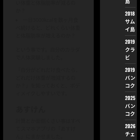
島
い体重と体脂肪率が減るの
か？
2018
一日3000kcalを数ヶ月食
サム
べ続けると、どれくらい体重
イ島
と体脂肪率が増えるのか？
2019
クラ
という事です。自分のカラダ
ビ
で人体実験しました。
2019
「自分がどれだけ食べたら、
バン
どれだけ体重が増減するの
コク
か？」を知っておくと、ボデ
ィメイクしやすいです。
2025
バン
あすけん
コク
計算とか面倒くさい事はすべ
2026
てスマホアプリの「あすけ
チェ
ん」にまかせました。