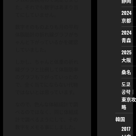
静岡
た。それでも数字はあまり当
2024
てにしていません。
京都
数字そのものよりも月の平均
2024
体脂肪計の折れ線グラフがち
青森
ゃんと下がっているかを確認
していました。
2025
大阪
しかし、ちゃんと体重の折れ
線グラフと比例して体脂肪率
桑名
のグラフも下がっていったの
도쿄
で、全く当てにならない代物
공략｜
ではないとは思っています。
東京攻
なので、色んな体組成計で調
略
べるのではなく、同じ体組成
韓国
計で調べるようにして、その
数字をメモる事にしました。
2017