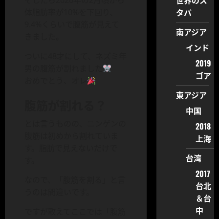
世界のス
そしたら2020年の2月頃から
タバ
体脂肪率が10%を下回り、
9.4%くらいで腹筋が見えて
南アジア
きました。
インド
ついに48才にして、ネズミ年
2019
男の腹筋が割れました
ゴア
おめでとう、オレ
東アジア
腹筋が割れる？
中国
とは言うものの、ニンゲンの
2018
腹筋は初めから割れていま
上海
す。脂肪で見えないだけで
台湾
す。
2017
なので、「腹筋を割る」と言
台北
うのは間違いです。
＆台
中
ですが敢えてここでは「腹筋