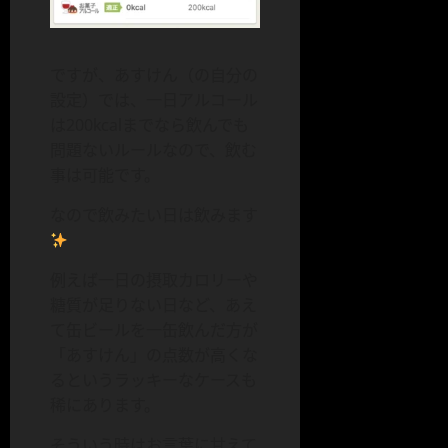
ですが、あすけん（の自分の
設定）では、一日アルコール
は200kcalまでなら飲んでも
問題ないルールなので、飲む
事は可能です。
なので飲みたい日は飲みます
例えば一日の摂取カロリーや
糖質が足りない日など、あえ
て缶ビールを一缶飲んだ方が
「あすけん」の点数が高くな
るというラッキーなケースも
稀にあります。
そういう時はお言葉に甘えて