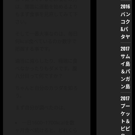
2016
は、闇雲に運動を始めるより
バン
もまず食事を見直してみて下
コク
さい。
&パ
そして一番大事なのは、毎日
タヤ
何kcal食べているのか数字で
2017
把握する事です。
サム
適当に減らしたり、極端に食
イ島
べなかったりもダメです。腹
＆パ
八分目って何ですか？
ンガ
ン島
ちゃんと自分のカラダを知ろ
う。
2017
プー
まず自分が調べたのは、
ケッ
ト＆
一日1600~1700kcalを数
ピピ
ヶ月食べ続けると、どれくら