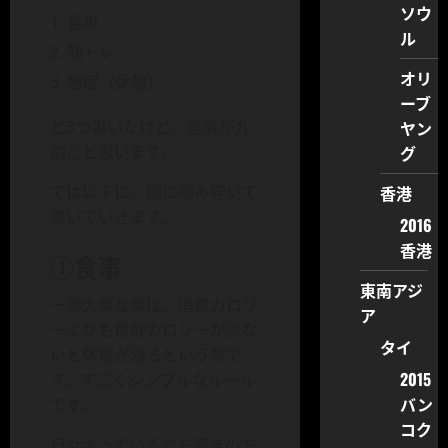
ソウ
食事
ル
筋トレ
オリ
睡眠（休憩）
ーブ
ヤン
と3つ書いたけど、食事が九
グ
割だと思います。
香港
では以下に、順に噛み砕いて
書いていきます。
2016
香港
①食事
東南アジ
一番大事な事は、消費カロリ
ア
ーよりも摂取カロリーが少な
タイ
いと体重が減るという事で
2015
す。すごくシンプルなルール
バン
です。
コク
日々太っているとお嘆きの方