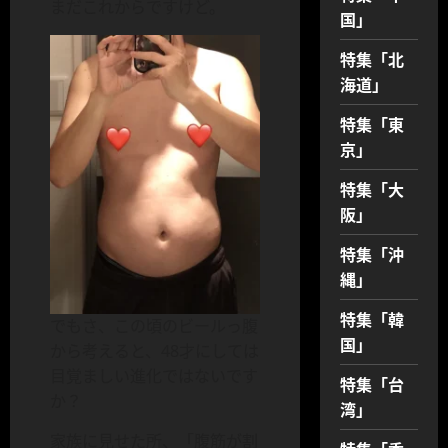
まだこれからですけど。
国」
特集「北
海道」
特集「東
京」
特集「大
阪」
特集「沖
縄」
特集「韓
でもさ、この頃のビールっ腹
国」
から考えると、48才にしては
目覚ましい進化ではないです
特集「台
か？
湾」
家族に見せた所、「腹筋が割