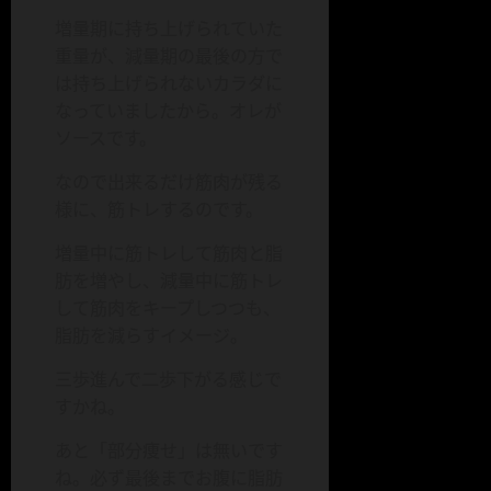
増量期に持ち上げられていた
重量が、減量期の最後の方で
は持ち上げられないカラダに
なっていましたから。オレが
ソースです。
なので出来るだけ筋肉が残る
様に、筋トレするのです。
増量中に筋トレして筋肉と脂
肪を増やし、減量中に筋トレ
して筋肉をキープしつつも、
脂肪を減らすイメージ。
三歩進んで二歩下がる感じで
すかね。
あと「部分痩せ」は無いです
ね。必ず最後までお腹に脂肪