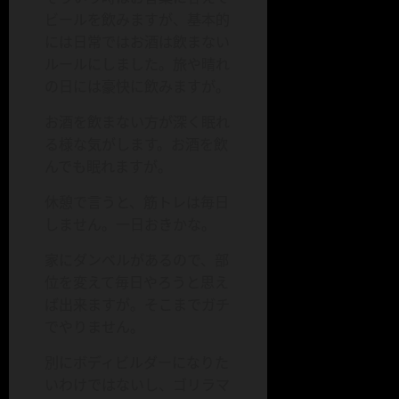
ビールを飲みますが、基本的
には日常ではお酒は飲まない
ルールにしました。旅や晴れ
の日には豪快に飲みますが。
お酒を飲まない方が深く眠れ
る様な気がします。お酒を飲
んでも眠れますが。
休憩で言うと、筋トレは毎日
しません。一日おきかな。
家にダンベルがあるので、部
位を変えて毎日やろうと思え
ば出来ますが。そこまでガチ
でやりません。
別にボディビルダーになりた
いわけではないし、ゴリラマ