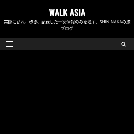
内
WALK ASIA
容
を
実際に訪れ、歩き、記録した一次情報のみを残す、SHIN NAKAの旅
ス
ブログ
キ
ッ
メ
プ
イ
ン
メ
ニ
ュ
ー