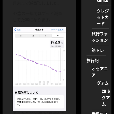
SHOCK
月末まで減量⤵︎しました。
クレジ
47歳の一年間はずっと減量
ットカ
してた事になります。
ード
旅行ファ
ッション
筋トレ
旅行記
オセアニ
ア
グアム
2016
グア
ム