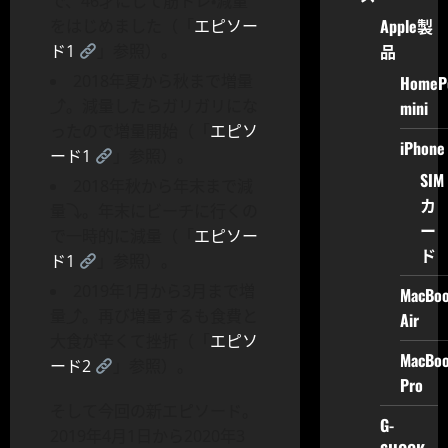
で、46才にして筋トレ・減量
Apple製
をはじめました（「
エピソー
品
ド1
」参照）。
2018年夏から秋まで増量
HomeP
⤴︎。減量したらガリガリにな
mini
ったので増量開始（「
エピソ
iPhone
ード1
」参照）。
SIM
2018年秋から年末まで減
カ
量⤵︎。年末にビーチに行くの
ー
で一時的に減量（「
エピソー
ド
ド1
」参照）。
2019年1月から3月まで増
MacBo
量⤴︎。再び増量するも食費と
Air
大食が辛くて挫折（「
エピソ
MacBo
ード2
」参照）。
Pro
そして今回の新エピソード。
G-
2019年4月1日から2020年3