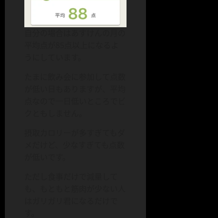
自分の場合はあすけんの月の
平均点が85点以上になるよ
うにしています。
たまに飲み会に参加して点数
が低い日もありますが、平均
点なので一日低いところでビ
クともしません。
摂取カロリーが多すぎてもダ
メだけど、少なすぎても点数
が低いです。
ただし食事だけで減量して
も、もともと筋肉が少ない人
はガリガリ君になるだけで
す。