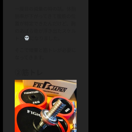
一度目の減量の時の話。体脂
肪率が下がってきて腹筋の位
置が特定できたんだけど、胸
のあばら骨が浮き出たスケル
トン
になりました。
そこで増量と筋トレが必要に
なってきます。
②筋トレ