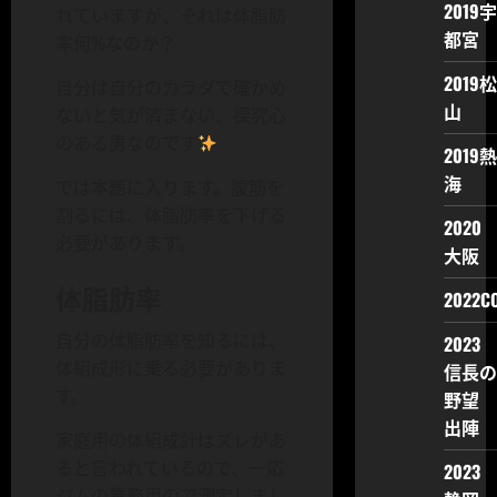
2019宇
れていますが、それは体脂肪
都宮
率何%なのか？
2019松
自分は自分のカラダで確かめ
山
ないと気が済まない、探究心
のある男なのです
2019熱
海
では本題に入ります。腹筋を
割るには、体脂肪率を下げる
2020
必要があります。
大阪
体脂肪率
2022CO
自分の体脂肪率を知るには、
2023
体組成形に乗る必要がありま
信長の
す。
野望
出陣
家庭用の体組成計はズレがあ
ると言われているので、一応
2023
ジムの業務用ので測定しまし