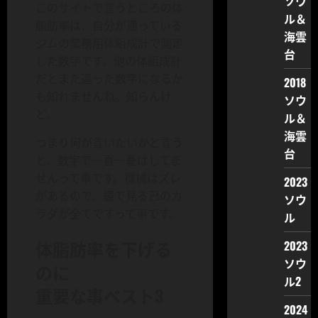
ソウ
このサイトで言うところの体
ル＆
脂肪率は、自分が通っている
海雲
ジムの業務用体組成計で測定
台
した数字です。他の体組成計
だとまた違った数字になるか
2018
も知れませんね。知らんけ
ソウ
ど。
ル＆
海雲
つまり何が言いたいかと言う
台
と、数字で一喜一憂はしてま
せんって事です。機械はズレ
2023
があるので、鏡で見る己のカ
ソウ
ラダが全てですって事です。
ル
体脂肪率を下げる
2023
ソウ
のに
ル2
重要な事ベスト3
2024