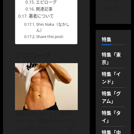
で行って
エピローグ
います。
関連記事
著者について
Shin Naka（なかし
ん）
Share this post:
特集
プロローグ
特集「東
京」
特集「イ
ンド」
特集「グ
アム」
特集「タ
腹筋が割れました！ 割れた
イ」
というか、腹筋の６つのブロ
ックが見えてきました。まだ
特集「中