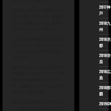
のか？という事です。
2017神
なので一年という期間にこだ
戸
わりは無いのですが、腹筋が
2018九
見える状態になるのに結果一
州
年かかったという事です。
2018京
ただ月の減量具合をグラフで
都
見ていると、およそ一年くら
いはかかるだろう事は予測し
2018奈
てました、
良
無理せずストレスも溜めず自
2018広
分が続けられるスピードで減
島
量する方法を選びましたの
で、減量のスピードは人それ
2018那
ぞれだと思います。
覇
巷では体脂肪率を10%切らな
2019G
いと腹筋が割れないとか言わ