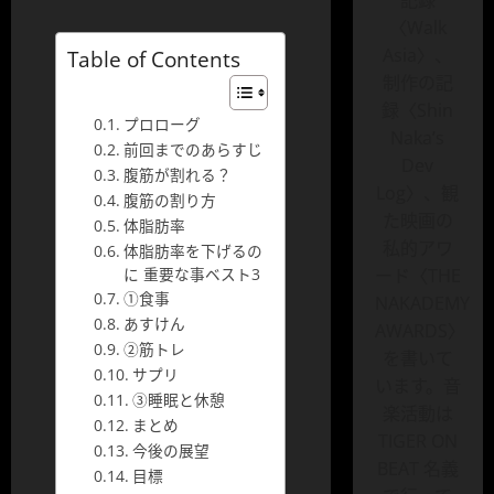
記録
〈Walk
Asia〉、
Table of Contents
制作の記
録〈Shin
プロローグ
Naka’s
前回までのあらすじ
Dev
腹筋が割れる？
Log〉、観
腹筋の割り方
た映画の
体脂肪率
私的アワ
体脂肪率を下げるの
に 重要な事ベスト3
ード〈THE
①食事
NAKADEMY
あすけん
AWARDS〉
②筋トレ
を書いて
サプリ
います。音
③睡眠と休憩
楽活動は
まとめ
TIGER ON
今後の展望
BEAT 名義
目標