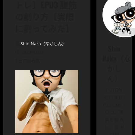
トレ】EP03 腹筋
の割り方【実際
に割ってみた】
Shin Naka（なかしん）
Shin
2020/03/28
Naka（な
1 分の読み取り
かし
ん）
FUTON
RECORDS
Founder /
CEO。東
京を拠点
に、旅の