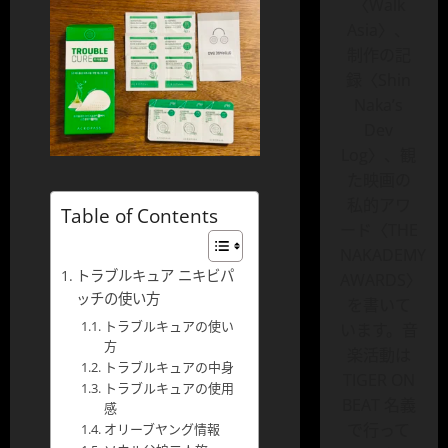
〈Walk
Asia〉、
制作の記
録〈Shin
Naka’s
Dev
Log〉、観
た映画の
私的アワ
Table of Contents
ード〈THE
NAKADEMY
トラブルキュア ニキビパ
AWARDS〉
ッチの使い方
を書いて
トラブルキュアの使い
います。音
方
楽活動は
トラブルキュアの中身
TIGER ON
トラブルキュアの使用
BEAT 名義
感
で行って
オリーブヤング情報