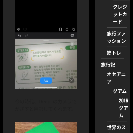
クレジ
ットカ
ード
旅行ファ
ッション
筋トレ
旅行記
オセアニ
ア
グアム
2016
今の時代、DeepLのカメラで
グア
かざすと翻訳してくれます。
ム
世界のス