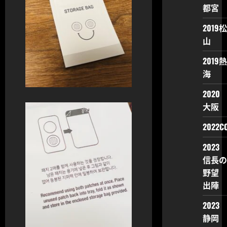
都宮
2019松
山
2019熱
海
2020
大阪
2022CO
2023
信長の
野望
出陣
2023
静岡