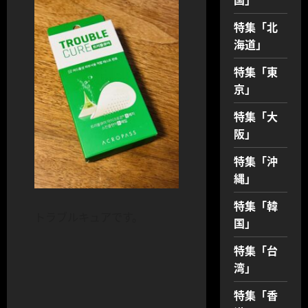
特集「北
海道」
特集「東
京」
特集「大
阪」
特集「沖
縄」
特集「韓
トラブルキュアです。
国」
特集「台
湾」
特集「香