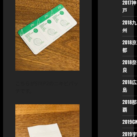
2017神
戸
2018九
州
2018京
都
2018奈
良
2018広
こちらがSTEP2のニキビパッ
島
チです。
2018那
覇
2019G
2019宇