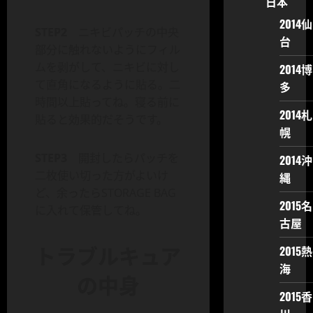
日本
2014仙
STEP2
ニキビパッチの中央
台
部分に触れないようにフィル
ムを剥がして、ニキビに対し
2014博
て直角になるように貼る。二
多
時間以上貼ってね。寝る前に
2014札
貼ると効果的だそうです。
幌
STEP3
開封したらパッチを
2014沖
二枚使い切った方がよいけ
縄
ど、余ったらSTORAGE BAG
2015名
に入れて保管してね。
古屋
トラブルキュア
2015熱
海
の中身
2015香