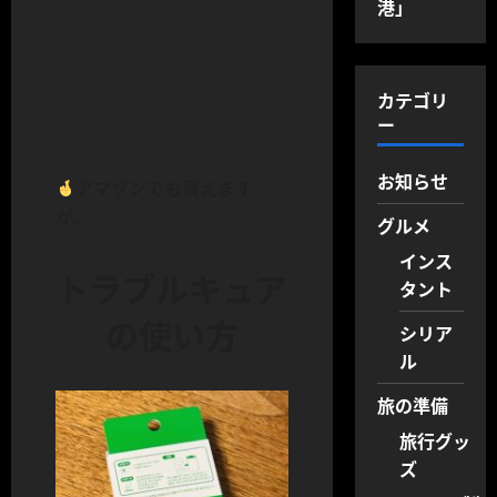
港」
カテゴリ
ー
お知らせ
アマゾンでも買えます
が。
グルメ
インス
トラブルキュア
タント
の使い方
シリア
ル
旅の準備
旅行グッ
ズ