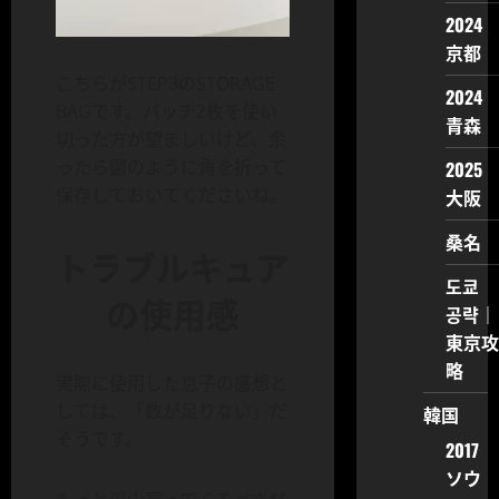
2024
京都
こちらがSTEP3のSTORAGE
2024
BAGです。パッチ2枚を使い
青森
切った方が望ましいけど、余
ったら図のように角を折って
2025
保存しておいてくださいね。
大阪
桑名
トラブルキュア
도쿄
の使用感
공략｜
東京攻
略
実際に使用した息子の感想と
しては、「数が足りない」だ
韓国
そうです。
2017
ソウ