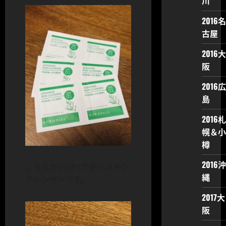
川
2016名
古屋
2016大
阪
2016広
島
2016札
幌＆小
樽
2016沖
こちらがSTEP1で使うスキン
縄
クレンザーです。
2017大
阪