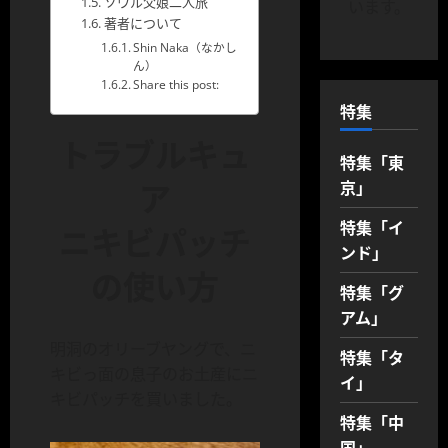
ソウル父娘二人旅
います。
著者について
Shin Naka（なかし
ん）
Share this post:
特集
トラブルキュ
特集「東
ア
京」
特集「イ
ニキビパッチ
ンド」
の使い方
特集「グ
アム」
明洞のオリーブヤングで、ニ
特集「タ
キビっ面の息子のお土産にニ
イ」
キビパッチを買いました。
特集「中
国」