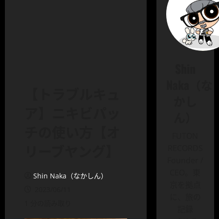
Shin
Naka（な
【トラブルキュ
かし
ア】ニキビパッ
ん）
チの使い方【オ
FUTON
リーブヤング】
RECORDS
Founder /
CEO。東
Shin Naka（なかしん）
京を拠点
2023/06/11
に、旅の
1 分の読み取り
記録