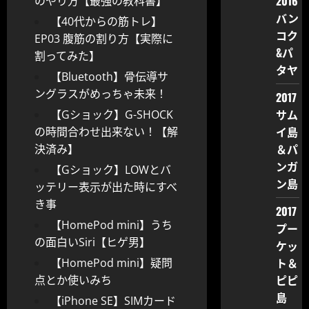
2016
のやり方【最強の教科書】
バン
【40代からの筋トレ】
コク
EP03 腹筋の割り方【実際に
&パ
割ってみた】
タヤ
【Bluetooth】骨伝導サ
ングラスがめっちゃ未来！
2017
サム
【Gショック】G-SHOCK
イ島
の時間合わせ出来ない！【解
＆パ
決済み】
ンガ
【Gショック】LOWとバ
ン島
ッテリー表示が出た時にすべ
き事
2017
【HomePod mini】うち
プー
の面白いSiri【ヒゲ男】
ケッ
ト＆
【HomePod mini】疑問
ピピ
点とか使いみち
島
【iPhone SE】SIMカード