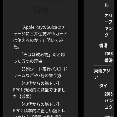
ル
情報
オリ
ーブ
「Apple PayのSuicaのチ
ヤン
ャージに三井住友VISAカード
グ
は使えるのか？」聞いてみ
香港
た。
2016
「そばは飲み物」だと思
香港
った五つの理由
【3列シート夜行バス】ド
東南アジ
リームなごや7号の乗り方
ア
【40代からの筋トレ】
タイ
EP01 効果的に減量できまし
2015
た【成果】
バン
【40代からの筋トレ】
コク
EP02 科学的に正しい筋トレ