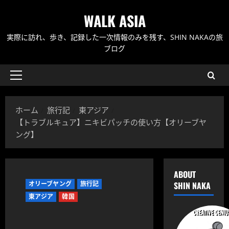
内
WALK ASIA
容
を
実際に訪れ、歩き、記録した一次情報のみを残す、SHIN NAKAの旅
ス
ブログ
キ
ッ
メ
プ
イ
ン
ホーム
旅行記
東アジア
メ
【トラブルキュア】ニキビパッチの使い方【オリーブヤ
ニ
ング】
ュ
ー
ABOUT
オリーブヤング
旅行記
SHIN NAKA
東アジア
韓国