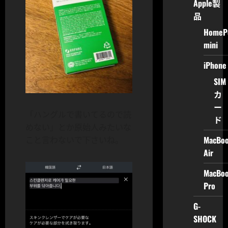
Apple製
品
HomeP
mini
iPhone
SIM
カ
ー
「ハングルで書いてるので読
ド
めない」とか原始人みたいな
MacBo
こと言わないで下さいね。
Air
MacBo
Pro
G-
SHOCK