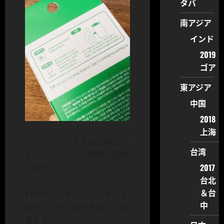
タバ
南アジア
インド
2019
ゴア
東アジア
中国
2018
上海
と言いつつ、そんなに難しい
台湾
ものではないので簡単に説明
しますと。。。
2017
台北
＆台
STEP1
スキンクレンザーを
中
使ってニキビ部分を拭いて消
毒する。